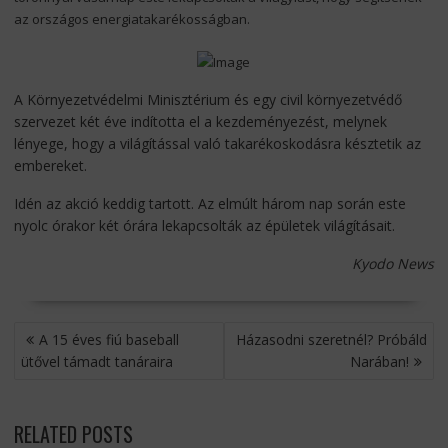
az országos energiatakarékosságban.
A Környezetvédelmi Minisztérium és egy civil környezetvédő
szervezet két éve indította el a kezdeményezést, melynek
lényege, hogy a világítással való takarékoskodásra késztetik az
embereket.
Idén az akció keddig tartott. Az elmúlt három nap során este
nyolc órakor két órára lekapcsolták az épületek világításait.
Kyodo News
BEJEGYZÉS
A 15 éves fiú baseball
Házasodni szeretnél? Próbáld
NAVIGÁCIÓ
ütővel támadt tanáraira
Narában!
RELATED POSTS