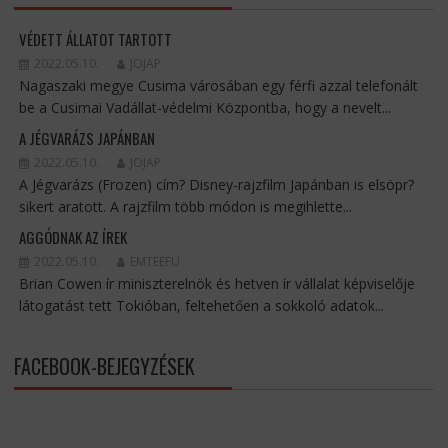
VÉDETT ÁLLATOT TARTOTT
2022.05.10.
JOJAP
Nagaszaki megye Cusima városában egy férfi azzal telefonált
be a Cusimai Vadállat-védelmi Központba, hogy a nevelt...
A JÉGVARÁZS JAPÁNBAN
2022.05.10.
JOJAP
A Jégvarázs (Frozen) cím? Disney-rajzfilm Japánban is elsöpr?
sikert aratott. A rajzfilm több módon is megihlette...
AGGÓDNAK AZ ÍREK
2022.05.10.
EMTEEFU
Brian Cowen ír miniszterelnök és hetven ír vállalat képviselője
látogatást tett Tokióban, feltehetően a sokkoló adatok...
FACEBOOK-BEJEGYZÉSEK