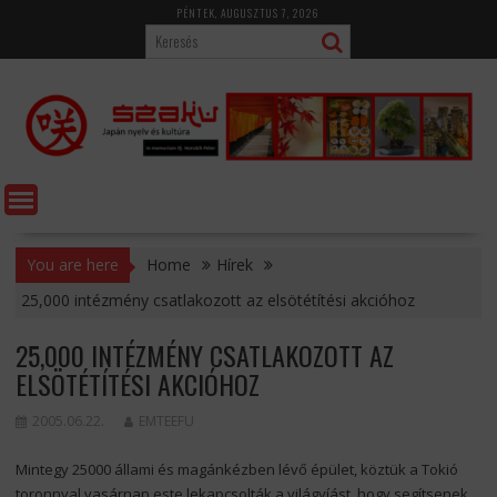
Skip
PÉNTEK, AUGUSZTUS 7, 2026
to
content
You are here
Home
Hírek
25,000 intézmény csatlakozott az elsötétítési akcióhoz
25,000 INTÉZMÉNY CSATLAKOZOTT AZ
ELSÖTÉTÍTÉSI AKCIÓHOZ
2005.06.22.
EMTEEFU
Mintegy 25000 állami és magánkézben lévő épület, köztük a Tokió
toronnyal vasárnap este lekapcsolták a világyíást, hogy segítsenek