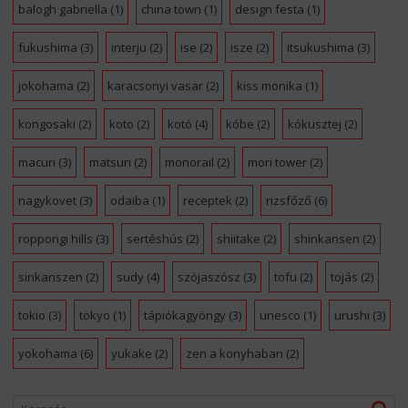
balogh gabriella
(1)
china town
(1)
design festa
(1)
fukushima
(3)
interju
(2)
ise
(2)
isze
(2)
itsukushima
(3)
jokohama
(2)
karacsonyi vasar
(2)
kiss monika
(1)
kongosaki
(2)
koto
(2)
kotó
(4)
kóbe
(2)
kókusztej
(2)
macuri
(3)
matsuri
(2)
monorail
(2)
mori tower
(2)
nagykovet
(3)
odaiba
(1)
receptek
(2)
rizsfőző
(6)
roppongi hills
(3)
sertéshús
(2)
shiitake
(2)
shinkansen
(2)
sinkanszen
(2)
sudy
(4)
szójaszósz
(3)
tofu
(2)
tojás
(2)
tokio
(3)
tokyo
(1)
tápiókagyöngy
(3)
unesco
(1)
urushi
(3)
yokohama
(6)
yukake
(2)
zen a konyhaban
(2)