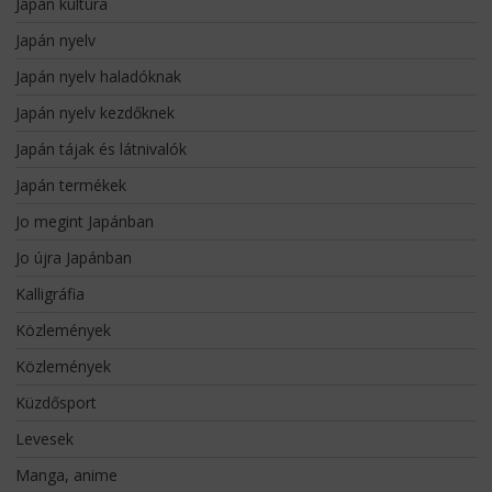
Japán kultúra
Japán nyelv
Japán nyelv haladóknak
Japán nyelv kezdőknek
Japán tájak és látnivalók
Japán termékek
Jo megint Japánban
Jo újra Japánban
Kalligráfia
Közlemények
Közlemények
Küzdősport
Levesek
Manga, anime