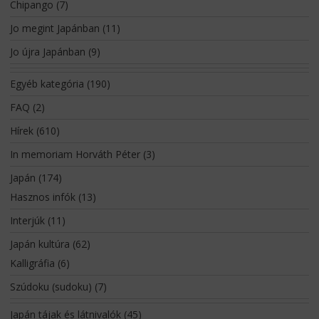
Chipango
(7)
Jo megint Japánban
(11)
Jo újra Japánban
(9)
Egyéb kategória
(190)
FAQ
(2)
Hírek
(610)
In memoriam Horváth Péter
(3)
Japán
(174)
Hasznos infók
(13)
Interjúk
(11)
Japán kultúra
(62)
Kalligráfia
(6)
Szúdoku (sudoku)
(7)
Japán tájak és látnivalók
(45)