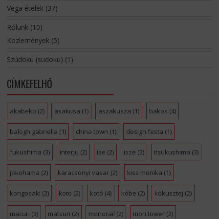
Vega ételek
(37)
Rólunk
(10)
Közlemények
(5)
Szúdoku (sudoku)
(1)
CÍMKEFELHŐ
akabeko
(2)
asakusa
(1)
aszakusza
(1)
bakos
(4)
balogh gabriella
(1)
china town
(1)
design festa
(1)
fukushima
(3)
interju
(2)
ise
(2)
isze
(2)
itsukushima
(3)
jokohama
(2)
karacsonyi vasar
(2)
kiss monika
(1)
kongosaki
(2)
koto
(2)
kotó
(4)
kóbe
(2)
kókusztej
(2)
macuri
(3)
matsuri
(2)
monorail
(2)
mori tower
(2)