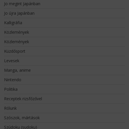
Jo megint Japánban
Jo újra Japánban
Kalligráfia
Közlemények
Közlemények
Küzdősport
Levesek
Manga, anime
Nintendo
Politika
Receptek rizsfőzővel
Rólunk
Szószok, mártások
Szúdoku (sudoku)