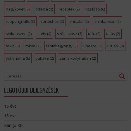
nagykovet
(3)
odaiba
(1)
receptek
(2)
rizsfőző
(6)
roppongi hills
(3)
sertéshús
(2)
shiitake
(2)
shinkansen
(2)
sinkanszen
(2)
sudy
(4)
szójaszósz
(3)
tofu
(2)
tojás
(2)
tokio
(3)
tokyo
(1)
tápiókagyöngy
(3)
unesco
(1)
urushi
(3)
yokohama
(6)
yukake
(2)
zen a konyhaban
(2)
LEGUTÓBBI BEJEGYZÉSEK
16 éve
15 éve
Kango XIII.