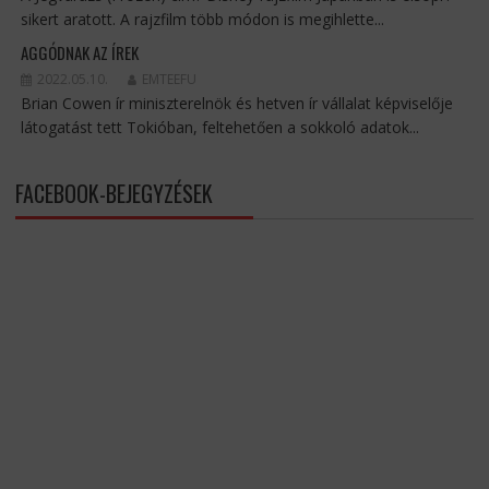
sikert aratott. A rajzfilm több módon is megihlette...
AGGÓDNAK AZ ÍREK
2022.05.10.
EMTEEFU
Brian Cowen ír miniszterelnök és hetven ír vállalat képviselője
látogatást tett Tokióban, feltehetően a sokkoló adatok...
FACEBOOK-BEJEGYZÉSEK