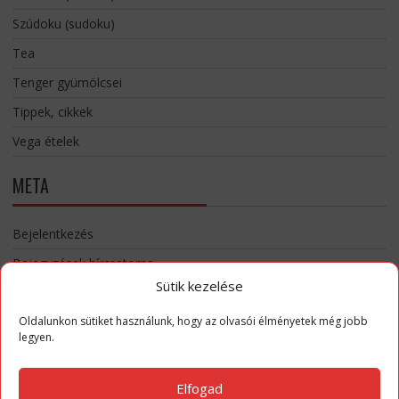
Szúdoku (sudoku)
Tea
Tenger gyümölcsei
Tippek, cikkek
Vega ételek
META
Bejelentkezés
Bejegyzések hírcsatorna
Sütik kezelése
Hozzászólások hírcsatorna
WordPress Magyarország
Oldalunkon sütiket használunk, hogy az olvasói élményetek még jobb
legyen.
Elfogad