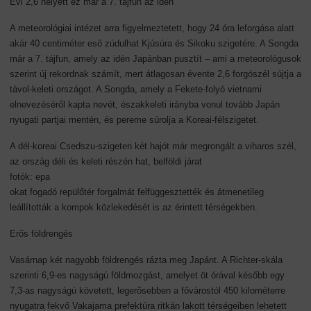
Évi 2,6 helyett ez már a 7. tájfun az idén
A meteorológiai intézet arra figyelmeztetett, hogy 24 óra leforgása alatt
akár 40 centiméter eső zúdulhat Kjúsúra és Sikoku szigetére. A Songda
már a 7. tájfun, amely az idén Japánban pusztít – ami a meteorológusok
szerint új rekordnak számít, mert átlagosan évente 2,6 forgószél sújtja a
távol-keleti országot. A Songda, amely a Fekete-folyó vietnami
elnevezéséről kapta nevét, északkeleti irányba vonul tovább Japán
nyugati partjai mentén, és pereme súrolja a Koreai-félszigetet.
A dél-koreai Csedszu-szigeten két hajót már megrongált a viharos szél,
az ország déli és keleti részén hat, belföldi járat
fotók: epa
okat fogadó repülőtér forgalmát felfüggesztették és átmenetileg
leállították a kompok közlekedését is az érintett térségekben.
Erős földrengés
Vasárnap két nagyobb földrengés rázta meg Japánt. A Richter-skála
szerinti 6,9-es nagyságú földmozgást, amelyet öt órával később egy
7,3-as nagyságú követett, legerősebben a fővárostól 450 kilométerre
nyugatra fekvő Vakajama prefektúra ritkán lakott térségeiben lehetett