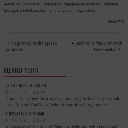
érezni, de Oszakában, Kiotóban és Nagojában is észlelték. Tokióban
kilengtek a felhőkarcolók, harmincnyolcan megsérültek.
index/MTI
BEJEGYZÉS
Nagy erejű földrengések
A japánok is feljelenthették
NAVIGÁCIÓ
Japánban
Fazekasékat
RELATED POSTS
VÉDETT ÁLLATOT TARTOTT
2022.05.10.
JOJAP
Nagaszaki megye Cusima városában egy férfi azzal telefonált
be a Cusimai Vadállat-védelmi Központba, hogy a nevelt...
A JÉGVARÁZS JAPÁNBAN
2022.05.10.
JOJAP
A Jégvarázs (Frozen) cím? Disney-rajzfilm Japánban is elsöpr?