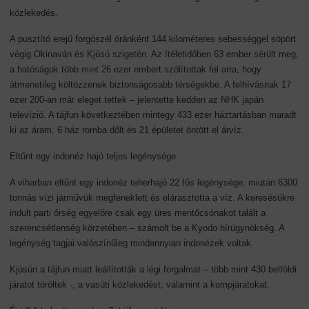
közlekedés.
A pusztító erejű forgószél óránként 144 kilométeres sebességgel söpört
végig Okinaván és Kjúsú szigetén. Az ítéletidőben 63 ember sérült meg,
a hatóságok több mint 26 ezer embert szólítottak fel arra, hogy
átmenetileg költözzenek biztonságosabb térségekbe. A felhívásnak 17
ezer 200-an már eleget tettek – jelentette kedden az NHK japán
televízió. A tájfun következtében mintegy 433 ezer háztartásban maradt
ki az áram, 6 ház romba dőlt és 21 épületet öntött el árvíz.
Eltűnt egy indonéz hajó teljes legénysége
A viharban eltűnt egy indonéz teherhajó 22 fős legénysége, miután 6300
tonnás vízi járművük megfeneklett és elárasztotta a víz. A keresésükre
indult parti őrség egyelőre csak egy üres mentőcsónakot talált a
szerencsétlenség körzetében – számolt be a Kyodo hírügynökség. A
legénység tagjai valószínűleg mindannyian indonézek voltak.
Kjúsún a tájfun miatt leállították a légi forgalmat – több mint 430 belföldi
járatot töröltek -, a vasúti közlekedést, valamint a kompjáratokat.