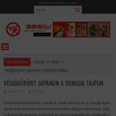
Skip
CSÜTÖRTÖK, AUGUSZTUS 6, 2026
to
content
You are here
Home
Hírek
Végigsöpört Japánon a Songda tájfun
VÉGIGSÖPÖRT JAPÁNON A SONGDA TÁJFUN
2004.09.07.
EMTEEFU
Özönvízszerű esőzéssel csapott le Japán déli részére a Songda tájfun,
amely miatt emberek tízezrei kényszerültek elhagyni otthonaikat, több
százezer háztartásban megszűnt az áramszolgáltatás és megbénult a