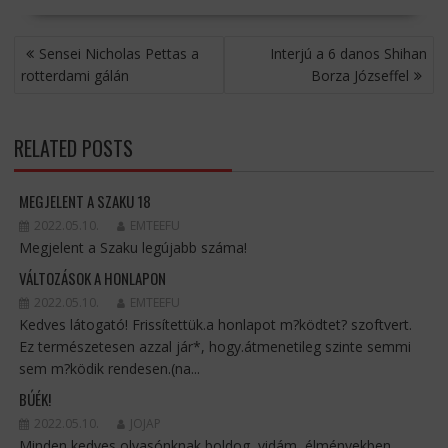
BEJEGYZÉS
Sensei Nicholas Pettas a
Interjú a 6 danos Shihan
NAVIGÁCIÓ
rotterdami gálán
Borza Józseffel
RELATED POSTS
MEGJELENT A SZAKU 18
2022.05.10.
EMTEEFU
Megjelent a Szaku legújabb száma!
VÁLTOZÁSOK A HONLAPON
2022.05.10.
EMTEEFU
Kedves látogató! Frissítettük.a honlapot m?ködtet? szoftvert.
Ez természetesen azzal jár*, hogy.átmenetileg szinte semmi
sem m?ködik rendesen.(na...
BÚÉK!
2022.05.10.
JOJAP
Minden kedves olvasónknak boldog, vidám, élményekben