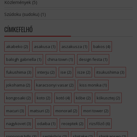
Közlemények
(5)
Szúdoku (sudoku)
(1)
CÍMKEFELHŐ
akabeko
(2)
asakusa
(1)
aszakusza
(1)
bakos
(4)
balogh gabriella
(1)
china town
(1)
design festa
(1)
fukushima
(3)
interju
(2)
ise
(2)
isze
(2)
itsukushima
(3)
jokohama
(2)
karacsonyi vasar
(2)
kiss monika
(1)
kongosaki
(2)
koto
(2)
kotó
(4)
kóbe
(2)
kókusztej
(2)
macuri
(3)
matsuri
(2)
monorail
(2)
mori tower
(2)
nagykovet
(3)
odaiba
(1)
receptek
(2)
rizsfőző
(6)
roppongi hills
(3)
sertéshús
(2)
shiitake
(2)
shinkansen
(2)