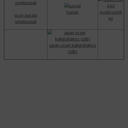
tusrúd
tusdörzsölő
siszo paszta
kő
umebosival
japán ecset kalligráfiához
(2db)