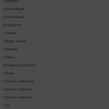
Kalligráfia
Közlemények
Közlemények
Küzdősport
Levesek
Manga, anime
Nintendo
Politika
Receptek rizsfőzővel
Rólunk
Szószok, mártások
Szúdoku (sudoku)
Szúdoku (sudoku)
Tea