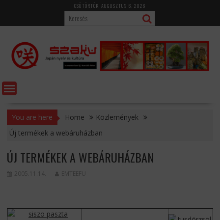
Skip
CSÜTÖRTÖK, AUGUSZTUS 6, 2026
to
content
You are here
Home
Közlemények
Új termékek a webáruházban
ÚJ TERMÉKEK A WEBÁRUHÁZBAN
2005.11.14.
EMTEEFU