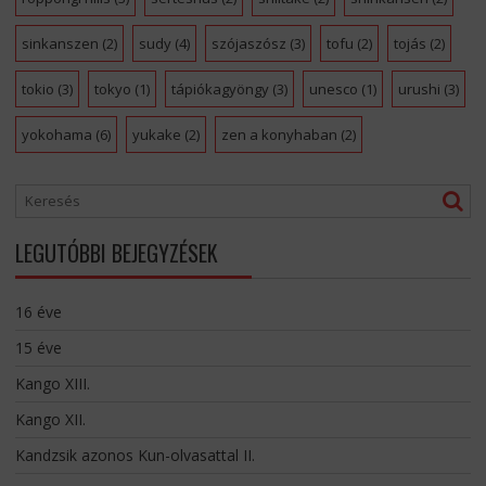
sinkanszen
(2)
sudy
(4)
szójaszósz
(3)
tofu
(2)
tojás
(2)
tokio
(3)
tokyo
(1)
tápiókagyöngy
(3)
unesco
(1)
urushi
(3)
yokohama
(6)
yukake
(2)
zen a konyhaban
(2)
LEGUTÓBBI BEJEGYZÉSEK
16 éve
15 éve
Kango XIII.
Kango XII.
Kandzsik azonos Kun-olvasattal II.