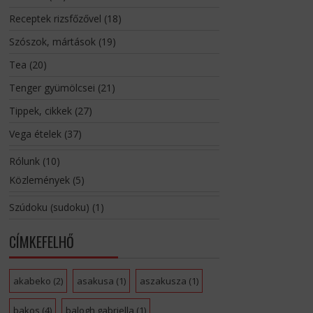
Receptek rizsfőzővel
(18)
Szószok, mártások
(19)
Tea
(20)
Tenger gyümölcsei
(21)
Tippek, cikkek
(27)
Vega ételek
(37)
Rólunk
(10)
Közlemények
(5)
Szúdoku (sudoku)
(1)
CÍMKEFELHŐ
akabeko
(2)
asakusa
(1)
aszakusza
(1)
bakos
(4)
balogh gabriella
(1)