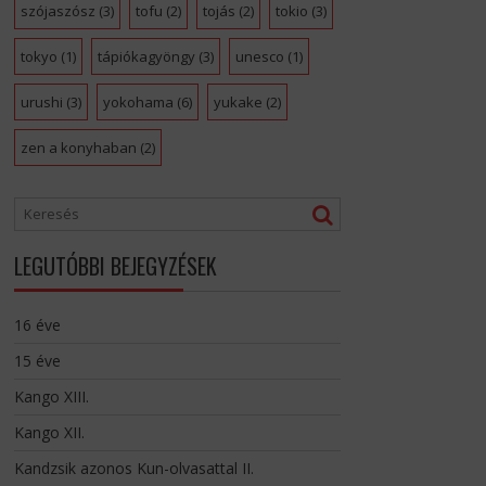
szójaszósz
(3)
tofu
(2)
tojás
(2)
tokio
(3)
tokyo
(1)
tápiókagyöngy
(3)
unesco
(1)
urushi
(3)
yokohama
(6)
yukake
(2)
zen a konyhaban
(2)
LEGUTÓBBI BEJEGYZÉSEK
16 éve
15 éve
Kango XIII.
Kango XII.
Kandzsik azonos Kun-olvasattal II.