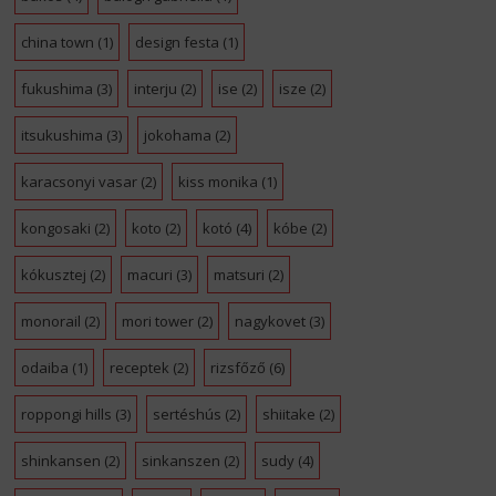
china town
(1)
design festa
(1)
fukushima
(3)
interju
(2)
ise
(2)
isze
(2)
itsukushima
(3)
jokohama
(2)
karacsonyi vasar
(2)
kiss monika
(1)
kongosaki
(2)
koto
(2)
kotó
(4)
kóbe
(2)
kókusztej
(2)
macuri
(3)
matsuri
(2)
monorail
(2)
mori tower
(2)
nagykovet
(3)
odaiba
(1)
receptek
(2)
rizsfőző
(6)
roppongi hills
(3)
sertéshús
(2)
shiitake
(2)
shinkansen
(2)
sinkanszen
(2)
sudy
(4)