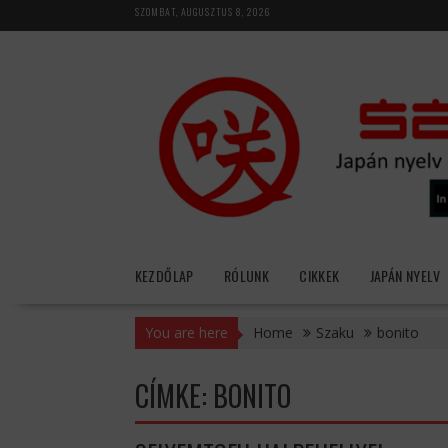
Skip
SZOMBAT, AUGUSZTUS 8, 2026
to
content
KEZDŐLAP
RÓLUNK
CIKKEK
JAPÁN NYELV
You are here
Home
Szaku
bonito
CÍMKE:
BONITO