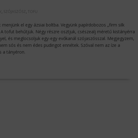
Y
,
SZÓJASZÓSZ
,
TOFU
: menjünk el egy ázsiai boltba. Vegyünk papírdobozos „firm silk
. A tofut behűtjük. Négy részre osztjuk, csészealj méretű kistányérra
lyel, és meglocsoljuk egy-egy evőkanál szójaszósszal. Megjegyzem,
g nem sós és nem édes pudingot ennétek. Szóval nem az íze a
s a tányéron.