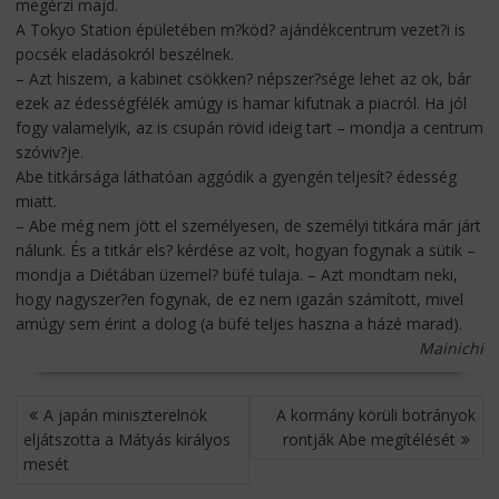
megérzi majd.
A Tokyo Station épületében m?köd? ajándékcentrum vezet?i is
pocsék eladásokról beszélnek.
– Azt hiszem, a kabinet csökken? népszer?sége lehet az ok, bár
ezek az édességfélék amúgy is hamar kifutnak a piacról. Ha jól
fogy valamelyik, az is csupán rövid ideig tart – mondja a centrum
szóviv?je.
Abe titkársága láthatóan aggódik a gyengén teljesít? édesség
miatt.
– Abe még nem jött el személyesen, de személyi titkára már járt
nálunk. És a titkár els? kérdése az volt, hogyan fogynak a sütik –
mondja a Diétában üzemel? büfé tulaja. – Azt mondtam neki,
hogy nagyszer?en fogynak, de ez nem igazán számított, mivel
amúgy sem érint a dolog (a büfé teljes haszna a házé marad).
Mainichi
BEJEGYZÉS
A japán miniszterelnök
A kormány körüli botrányok
NAVIGÁCIÓ
eljátszotta a Mátyás királyos
rontják Abe megítélését
mesét