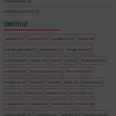
Közlemények
(5)
Szúdoku (sudoku)
(1)
CÍMKEFELHŐ
akabeko
(2)
asakusa
(1)
aszakusza
(1)
bakos
(4)
balogh gabriella
(1)
china town
(1)
design festa
(1)
fukushima
(3)
interju
(2)
ise
(2)
isze
(2)
itsukushima
(3)
jokohama
(2)
karacsonyi vasar
(2)
kiss monika
(1)
kongosaki
(2)
koto
(2)
kotó
(4)
kóbe
(2)
kókusztej
(2)
macuri
(3)
matsuri
(2)
monorail
(2)
mori tower
(2)
nagykovet
(3)
odaiba
(1)
receptek
(2)
rizsfőző
(6)
roppongi hills
(3)
sertéshús
(2)
shiitake
(2)
shinkansen
(2)