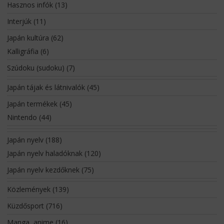
Hasznos infók
(13)
Interjúk
(11)
Japán kultúra
(62)
Kalligráfia
(6)
Szúdoku (sudoku)
(7)
Japán tájak és látnivalók
(45)
Japán termékek
(45)
Nintendo
(44)
Japán nyelv
(188)
Japán nyelv haladóknak
(120)
Japán nyelv kezdőknek
(75)
Közlemények
(139)
Küzdősport
(716)
Manga, anime
(16)