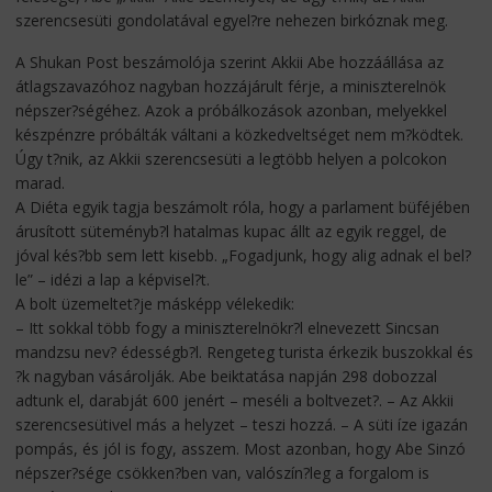
szerencsesüti gondolatával egyel?re nehezen birkóznak meg.
A Shukan Post beszámolója szerint Akkii Abe hozzáállása az
átlagszavazóhoz nagyban hozzájárult férje, a miniszterelnök
népszer?ségéhez. Azok a próbálkozások azonban, melyekkel
készpénzre próbálták váltani a közkedveltséget nem m?ködtek.
Úgy t?nik, az Akkii szerencsesüti a legtöbb helyen a polcokon
marad.
A Diéta egyik tagja beszámolt róla, hogy a parlament büféjében
árusított süteményb?l hatalmas kupac állt az egyik reggel, de
jóval kés?bb sem lett kisebb. „Fogadjunk, hogy alig adnak el bel?
le” – idézi a lap a képvisel?t.
A bolt üzemeltet?je másképp vélekedik:
– Itt sokkal több fogy a miniszterelnökr?l elnevezett Sincsan
mandzsu nev? édességb?l. Rengeteg turista érkezik buszokkal és
?k nagyban vásárolják. Abe beiktatása napján 298 dobozzal
adtunk el, darabját 600 jenért – meséli a boltvezet?. – Az Akkii
szerencsesütivel más a helyzet – teszi hozzá. – A süti íze igazán
pompás, és jól is fogy, asszem. Most azonban, hogy Abe Sinzó
népszer?sége csökken?ben van, valószín?leg a forgalom is