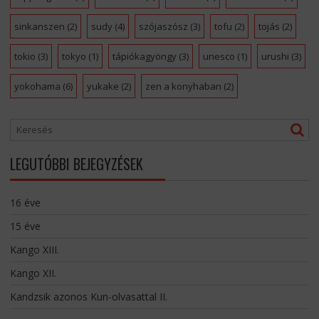
sinkanszen
(2)
sudy
(4)
szójaszósz
(3)
tofu
(2)
tojás
(2)
tokio
(3)
tokyo
(1)
tápiókagyöngy
(3)
unesco
(1)
urushi
(3)
yokohama
(6)
yukake
(2)
zen a konyhaban
(2)
LEGUTÓBBI BEJEGYZÉSEK
16 éve
15 éve
Kango XIII.
Kango XII.
Kandzsik azonos Kun-olvasattal II.