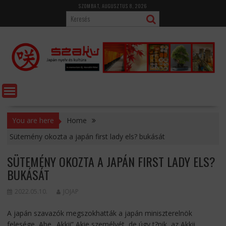
Skip
SZOMBAT, AUGUSZTUS 8, 2026
to
content
You are here
Home
Sütemény okozta a japán first lady els? bukását
SÜTEMÉNY OKOZTA A JAPÁN FIRST LADY ELS?
BUKÁSÁT
2022.05.10.
JOJAP
A japán szavazók megszokhatták a japán miniszterelnök
felesége, Abe „Akkii” Akie személyét, de úgy t?nik, az Akkii