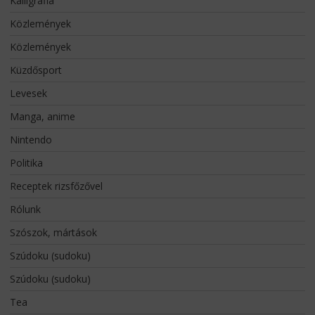
Kalligráfia
Közlemények
Közlemények
Küzdősport
Levesek
Manga, anime
Nintendo
Politika
Receptek rizsfőzővel
Rólunk
Szószok, mártások
Szúdoku (sudoku)
Szúdoku (sudoku)
Tea