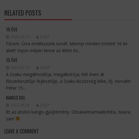
RELATED POSTS
16 ÉVE
2025.02.13.
JOJAP
Főcerk. Úrra emlékszünk ismét. Mennyi minden történt 16 év
alatt! Vajon milyen lenne az élete és...
15 ÉVE
2024.02.15.
JOJAP
A Szaku megálmodója, megalkotója, hét éven át
főszerkesztője-fejlesztője, a Szaku közösség lelke, ifj. Horváth
Péter 15...
KANGO XIII.
2022.06.01.
JOJAP
Itt az utolsó kango-gyűjtemény. Otsukaresamadeshita, Isaura
san!
LEAVE A COMMENT