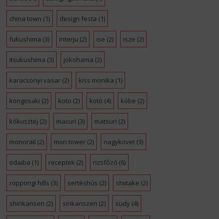
china town
(1)
design festa
(1)
fukushima
(3)
interju
(2)
ise
(2)
isze
(2)
itsukushima
(3)
jokohama
(2)
karacsonyi vasar
(2)
kiss monika
(1)
kongosaki
(2)
koto
(2)
kotó
(4)
kóbe
(2)
kókusztej
(2)
macuri
(3)
matsuri
(2)
monorail
(2)
mori tower
(2)
nagykovet
(3)
odaiba
(1)
receptek
(2)
rizsfőző
(6)
roppongi hills
(3)
sertéshús
(2)
shiitake
(2)
shinkansen
(2)
sinkanszen
(2)
sudy
(4)