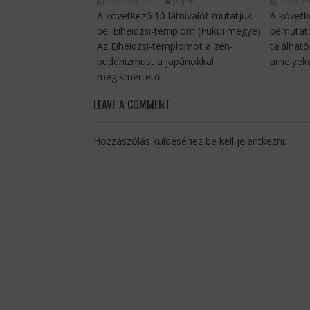
2022.05.15.
JOJAP
2022.05
A következő 10 látnivalót mutatjuk
A követke
be. Eiheidzsi-templom (Fukui megye)
bemutatu
Az Eiheidzsi-templomot a zen-
találhat
buddhizmust a japánokkal
amelyeke
megismertető...
LEAVE A COMMENT
Hozzászólás küldéséhez
be kell jelentkezni
.