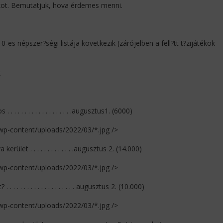
ékot. Bemutatjuk, hova érdemes menni.
-es népszer?ségi listája következik (zárójelben a fell?tt t?zijátékok
k
. . . . . . . . . . . . . . . . .augusztus1. (6000)
/wp-content/uploads/2022/03/*.jpg />
kerület . . . . . . . . . . . . .augusztus 2. (14.000)
/wp-content/uploads/2022/03/*.jpg />
. . . . . . . . . . . . . . . . . augusztus 2. (10.000)
/wp-content/uploads/2022/03/*.jpg />