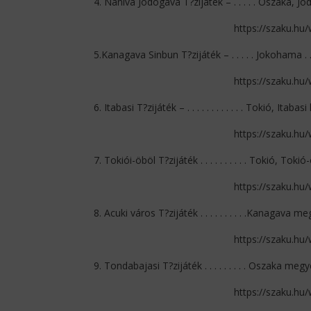
4. Naniva Jodogava T?zijáték – . . . . . Oszaka, Jodog
https://szaku.hu
5.Kanagava Sinbun T?zijáték – . . . . . Jokohama . . . . . 
https://szaku.hu
6. Itabasi T?zijáték – . . . . . . . . . . . . Tokió, Itabasi 
https://szaku.hu
7. Tokiói-öböl T?zijáték . . . . . . . . . . Tokió, Tokió-öbö
https://szaku.hu
8. Acuki város T?zijáték . . . . . . . . . .Kanagava megy
https://szaku.hu
9. Tondabajasi T?zijáték . . . . . . . . . Oszaka megye
https://szaku.hu