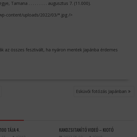
gye, Tamana . . . . . . . . . augusztus 7. (11.000).
/wp-content/uploads/2022/03/*.jpg />
ák az összes fesztivált, ha nyáron mentek Japánba érdemes
Esküvői fotózás Japánban
 100 TÁJA 4.
KANDZSITANÍTÓ VIDEÓ – KIOTÓ