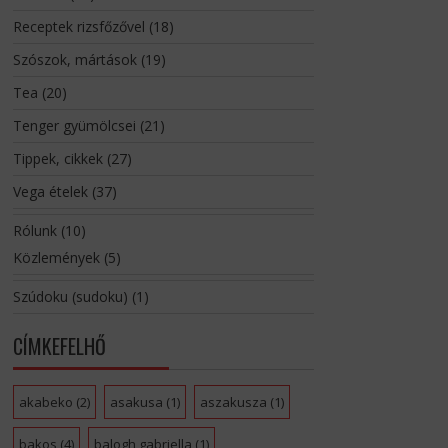
Receptek rizsfőzővel
(18)
Szószok, mártások
(19)
Tea
(20)
Tenger gyümölcsei
(21)
Tippek, cikkek
(27)
Vega ételek
(37)
Rólunk
(10)
Közlemények
(5)
Szúdoku (sudoku)
(1)
CÍMKEFELHŐ
akabeko
(2)
asakusa
(1)
aszakusza
(1)
bakos
(4)
balogh gabriella
(1)