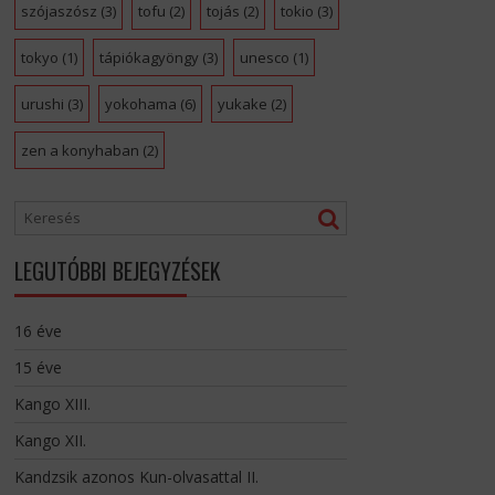
szójaszósz
(3)
tofu
(2)
tojás
(2)
tokio
(3)
tokyo
(1)
tápiókagyöngy
(3)
unesco
(1)
urushi
(3)
yokohama
(6)
yukake
(2)
zen a konyhaban
(2)
LEGUTÓBBI BEJEGYZÉSEK
16 éve
15 éve
Kango XIII.
Kango XII.
Kandzsik azonos Kun-olvasattal II.