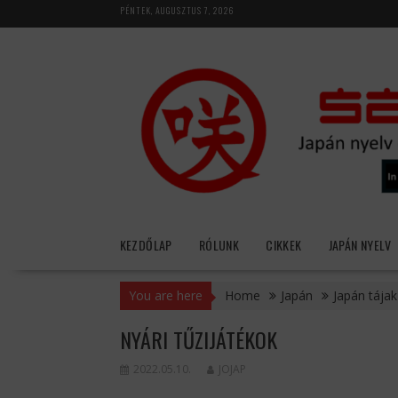
Skip
PÉNTEK, AUGUSZTUS 7, 2026
to
content
KEZDŐLAP
RÓLUNK
CIKKEK
JAPÁN NYELV
You are here
Home
Japán
Japán tájak
NYÁRI TŰZIJÁTÉKOK
2022.05.10.
JOJAP