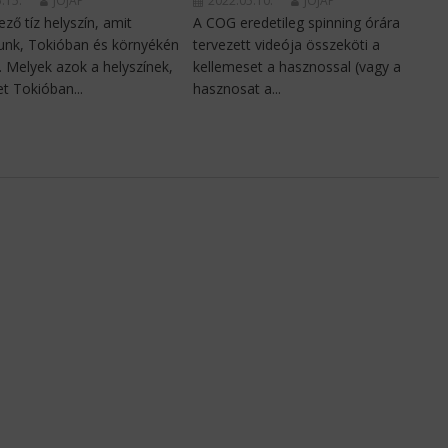
.15.
JOJAP
2022.05.10.
JOJAP
ző tíz helyszín, amit
A COG eredetileg spinning órára
nk, Tokióban és környékén
tervezett videója összeköti a
ó. Melyek azok a helyszínek,
kellemeset a hasznossal (vagy a
t Tokióban...
hasznosat a...