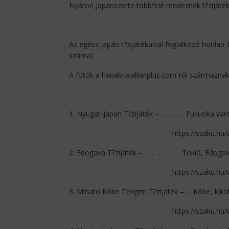
Nyáron Japánszerte többfelé rendeznek t?ziját
Az egész Japán t?zijátékaival foglalkozó honlap 10
száma)
A fotók a hanabi.walkerplus.com-ról származna
1. Nyugat-Japán T?zijáték – . . . . . . . Fukuoka város . . 
https://szaku.hu
2. Edogava T?zijáték – . . . . . . . . . . .Tokió, Edogava 
https://szaku.hu
3. Minato Kóbe Tengeri T?zijáték – . . Kóbe, kiköt? . . . 
https://szaku.hu