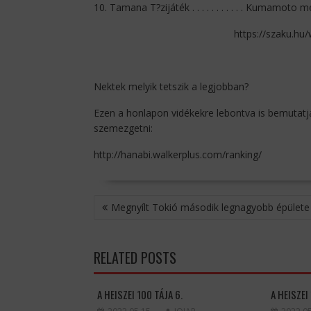
10. Tamana T?zijáték . . . . . . . . . . . Kumamoto me
https://szaku.hu
Nektek melyik tetszik a legjobban?
Ezen a honlapon vidékekre lebontva is bemutatj
szemezgetni:
http://hanabi.walkerplus.com/ranking/
BEJEGYZÉS
Megnyílt Tokió második legnagyobb épülete
NAVIGÁCIÓ
RELATED POSTS
A HEISZEI 100 TÁJA 6.
A HEISZEI