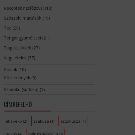
Receptek rizsfőzővel
(18)
Szószok, mártások
(19)
Tea
(20)
Tenger gyümölcsei
(21)
Tippek, cikkek
(27)
Vega ételek
(37)
Rólunk
(10)
Közlemények
(5)
Szúdoku (sudoku)
(1)
CÍMKEFELHŐ
akabeko
(2)
asakusa
(1)
aszakusza
(1)
bakos
(4)
balogh gabriella
(1)