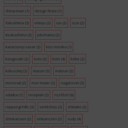
china town
(1)
design festa
(1)
fukushima
(3)
interju
(2)
ise
(2)
isze
(2)
itsukushima
(3)
jokohama
(2)
karacsonyi vasar
(2)
kiss monika
(1)
kongosaki
(2)
koto
(2)
kotó
(4)
kóbe
(2)
kókusztej
(2)
macuri
(3)
matsuri
(2)
monorail
(2)
mori tower
(2)
nagykovet
(3)
odaiba
(1)
receptek
(2)
rizsfőző
(6)
roppongi hills
(3)
sertéshús
(2)
shiitake
(2)
shinkansen
(2)
sinkanszen
(2)
sudy
(4)