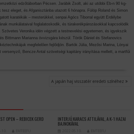
 nemzetközi edzőtáborban Pécsen. Jarábik Zsolt, aki az utóbbi Eb-n 90 kg-
 tesz eleget, és Afganisztánba utazott 6 hónapra. Fülöp Roland és Simon
atott karatékák – mesterükkel, senpai Agócs Tiborral együtt Erdélybe
ának munkálataival foglalatoskodik, és túrakerékpározásokkal kapcsolódik
t. Szövetes Veronika idén végzett a testnevelési egyetemen, és igyekszik
ő és Bittmann Marianna övvizsgára készül. Török Dániel és Stefanovics
éztechnikájuk megfelelően fejlődjön. Bartók Júlia, Mezősi Marina, Lónyai
 versenyző, Bencze Antal szövetségi kapitány irányítása mellett, a martfűi
A japán haj visszatér eredeti színéhez
EST OPEN – REBICEK GERD
INTERJÚ KARACS ATTILÁVAL, A K-1 HAZAI
BAJNOKÁVAL
.10.
EMTEEFU
2022.05.10.
EMTEEFU