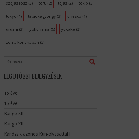
szójaszósz
(3)
tofu
(2)
tojás
(2)
tokio
(3)
tokyo
(1)
tápiókagyöngy
(3)
unesco
(1)
urushi
(3)
yokohama
(6)
yukake
(2)
zen a konyhaban
(2)
LEGUTÓBBI BEJEGYZÉSEK
16 éve
15 éve
Kango XIII.
Kango XII.
Kandzsik azonos Kun-olvasattal II.