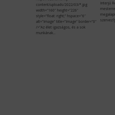
Interjú 
content/uploads/2022/03/*.jpg
mesterre
width=”160″ height=”226″
megalapí
style=”float: right;” hspace=”6″
szervez?j
alt=”Image” title=”Image” border=”0″
/>”Az élet igazságos, és a sok
munkának...