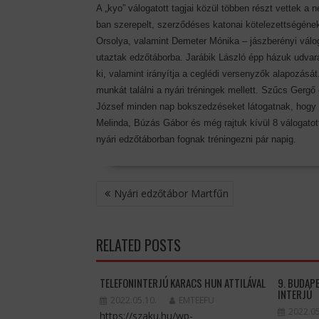
A „kyo” válogatott tagjai közül többen részt vettek a
ban szerepelt, szerződéses katonai kötelezettségének
Orsolya, valamint Demeter Mónika – jászberényi válog
utaztak edzőtáborba. Jarábik László épp házuk udvar
ki, valamint irányítja a ceglédi versenyzők alapozásá
munkát találni a nyári tréningek mellett. Szűcs Gerg
József minden nap bokszedzéseket látogatnak, hogy k
Melinda, Búzás Gábor és még rajtuk kívül 8 válogatott
nyári edzőtáborban fognak tréningezni pár napig.
BEJEGYZÉS
Nyári edzőtábor Martfűn
NAVIGÁCIÓ
RELATED POSTS
TELEFONINTERJÚ KARACS HUN ATTILÁVAL
9. BUDAP
INTERJÚ
2022.05.10.
EMTEEFU
2022.05
https://szaku.hu/wp-