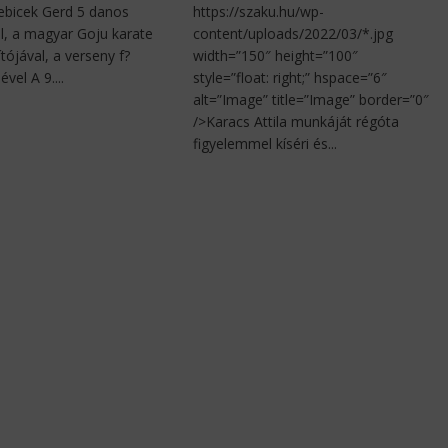
Rebicek Gerd 5 danos
https://szaku.hu/wp-
l, a magyar Goju karate
content/uploads/2022/03/*.jpg
tójával, a verseny f?
width=”150″ height=”100″
ével A 9....
style=”float: right;” hspace=”6″
alt=”Image” title=”Image” border=”0″
/>Karacs Attila munkáját régóta
figyelemmel kíséri és...