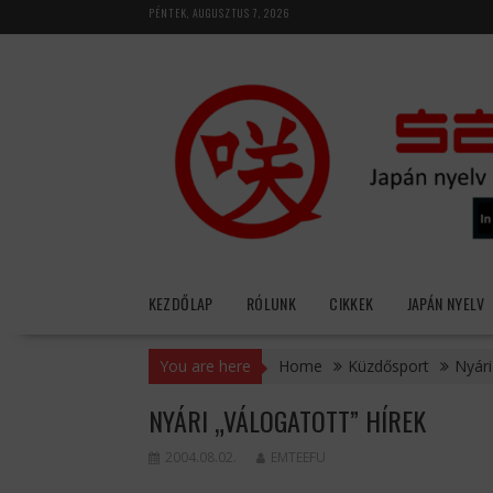
Skip
PÉNTEK, AUGUSZTUS 7, 2026
to
content
KEZDŐLAP
RÓLUNK
CIKKEK
JAPÁN NYELV
You are here
Home
Küzdősport
Nyári
NYÁRI „VÁLOGATOTT” HÍREK
2004.08.02.
EMTEEFU