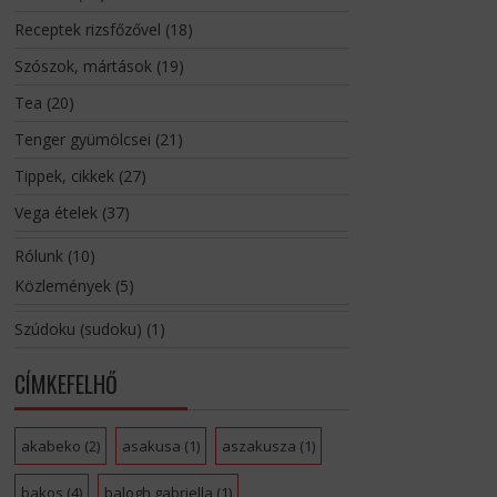
Receptek rizsfőzővel
(18)
Szószok, mártások
(19)
Tea
(20)
Tenger gyümölcsei
(21)
Tippek, cikkek
(27)
Vega ételek
(37)
Rólunk
(10)
Közlemények
(5)
Szúdoku (sudoku)
(1)
CÍMKEFELHŐ
akabeko
(2)
asakusa
(1)
aszakusza
(1)
bakos
(4)
balogh gabriella
(1)