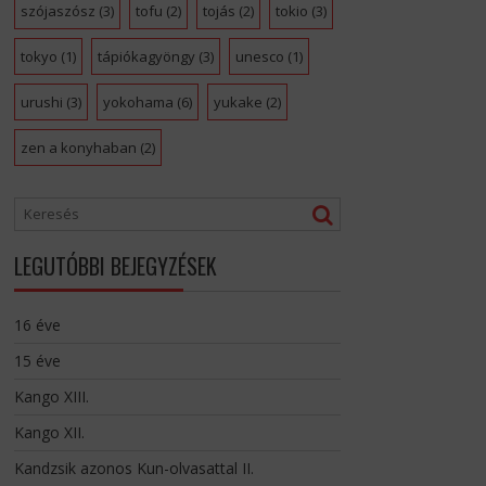
szójaszósz
(3)
tofu
(2)
tojás
(2)
tokio
(3)
tokyo
(1)
tápiókagyöngy
(3)
unesco
(1)
urushi
(3)
yokohama
(6)
yukake
(2)
zen a konyhaban
(2)
LEGUTÓBBI BEJEGYZÉSEK
16 éve
15 éve
Kango XIII.
Kango XII.
Kandzsik azonos Kun-olvasattal II.