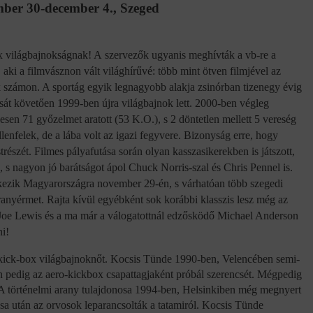
ber 30-december 4., Szeged
ox világbajnokságnak! A
szervezők ugyanis meghívták a vb-re a
 aki a
filmvásznon vált világhírűvé: több mint ötven filmjével az
k számon. A sportág egyik legnagyobb alakja zsinórban tizenegy évig
ását követően 1999-ben újra világbajnok lett. 2000-ben végleg
zesen 71 győzelmet aratott (53 K.O.), s 2 döntetlen mellett 5 vereség
ellenfelek, de a lába volt az igazi fegyvere. Bizonyság erre, hogy
strészét. Filmes pályafutása során olyan kasszasikerekben is játszott,
, s nagyon jó barátságot ápol Chuck Norris-szal és Chris Pennel is.
kezik Magyarországra november 29-én, s várhatóan több szegedi
ranyérmet. Rajta kívül egyébként sok korábbi klasszis lesz még az
, Joe Lewis és a ma már a válogatottnál edzősködő Michael Anderson
ni!
r kick-box világbajnoknőt. Kocsis Tünde 1990-ben, Velencében semi-
en pedig az aero-kickbox csapattagjaként próbál szerencsét. Mégpedig
 A történelmi arany tulajdonosa 1994-ben, Helsinkiben még megnyert
sa után az orvosok leparancsolták a tatamiról. Kocsis Tünde