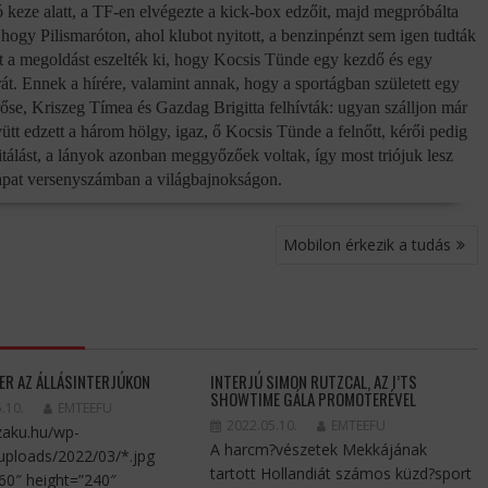
 keze alatt, a TF-en elvégezte a kick-box edzőit, majd megpróbálta
, hogy Pilismaróton, ahol klubot nyitott, a benzinpénzt sem igen tudták
zt a megoldást eszelték ki, hogy Kocsis Tünde egy kezdő és egy
rát. Ennek a hírére, valamint annak, hogy a sportágban született egy
erőse, Kriszeg Tímea és Gazdag Brigitta felhívták: ugyan szálljon már
 edzett a három hölgy, igaz, ő Kocsis Tünde a felnőtt, kérői pedig
vitálást, a lányok azonban meggyőzőek voltak, így most triójuk lesz
sapat versenyszámban a világbajnokságon.
Mobilon érkezik a tudás
ER AZ ÁLLÁSINTERJÚKON
INTERJÚ SIMON RUTZCAL, AZ I’TS
SHOWTIME GÁLA PROMOTERÉVEL
.10.
EMTEEFU
2022.05.10.
EMTEEFU
szaku.hu/wp-
A harcm?vészetek Mekkájának
uploads/2022/03/*.jpg
tartott Hollandiát számos küzd?sport
60″ height=”240″