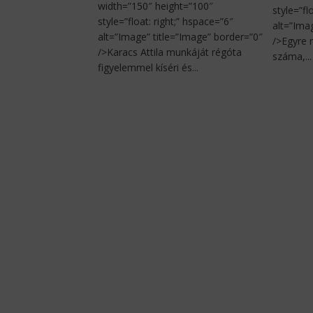
width=”150″ height=”100″
style=”fl
style=”float: right;” hspace=”6″
alt=”Ima
alt=”Image” title=”Image” border=”0″
/>Egyre 
/>Karacs Attila munkáját régóta
száma,...
figyelemmel kíséri és...