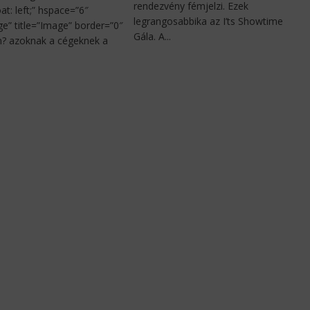
rendezvény fémjelzi. Ezek
oat: left;” hspace=”6″
legrangosabbika az I’ts Showtime
ge” title=”Image” border=”0″
Gála. A...
n? azoknak a cégeknek a