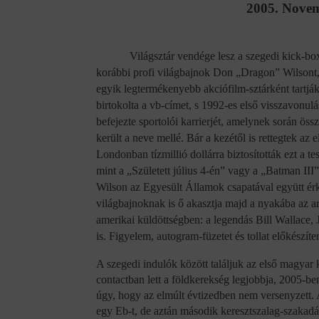
2005. Novem
Világsztár vendége lesz a szegedi kick-b
korábbi profi világbajnok Don
„Dragon” Wilsont,
egyik legtermékenyebb akciófilm-sztárként tartjá
birtokolta a vb-címet, s 1992-es első visszavonul
befejezte sportolói karrierjét, amelynek során öss
került a neve mellé. Bár a kezétől is rettegtek az 
Londonban tízmillió dollárra biztosították ezt a te
mint a „Született július 4-én” vagy a „Batman III”
Wilson az Egyesült Államok csapatával együtt ér
világbajnoknak is ő akasztja majd a nyakába az a
amerikai küldöttségben: a legendás Bill Wallace
is. Figyelem, autogram-füzetet és tollat előkészíte
A szegedi indulók között találjuk az első magya
contactban lett a földkerekség legjobbja, 2005-b
úgy, hogy az elmúlt évtizedben nem versenyzett.
egy Eb-t, de aztán második keresztszalag-szakadá