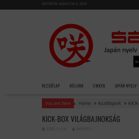
Skip
CSÜTÖRTÖK, AUGUSZTUS 6, 2026
to
content
KEZDŐLAP
RÓLUNK
CIKKEK
JAPÁN NYELV
You are here
Home
Küzdősport
KICK
KICK-BOX VILÁGBAJNOKSÁG
2005.11.24.
EMTEEFU