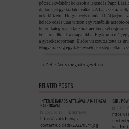
pótcselekvésként bokszolt a legendás Papp László
diplomáját gyakorlatra váltani. A baj csak az volt
neki kifizetni. Hogy mégis mindenki jól járjon, a
haladó edzés után tartson egy rentábilis aerobic-ó
hibrid kategória, a kickbox-aerobic, két régi ism
be harmadiknak a csapatukba. Egykoron még együtt
a gyerekcsoportban. Elsőre visszautasította az in
Magyarország egyik képviselője a step nélküli c
BEJEGYZÉS
Peter Aerts megható gesztusa
NAVIGÁCIÓ
RELATED POSTS
INTERJÚ KARACS ATTILÁVAL, A K-1 HAZAI
GIRL POW
BAJNOKÁVAL
2022.05
2022.05.10.
EMTEEFU
https://
https://szaku.hu/wp-
content/
content/uploads/2022/03/*.jpg
width=”1