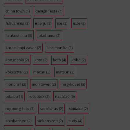
china town
(1)
design festa
(1)
fukushima
(3)
interju
(2)
ise
(2)
isze
(2)
itsukushima
(3)
jokohama
(2)
karacsonyi vasar
(2)
kiss monika
(1)
kongosaki
(2)
koto
(2)
kotó
(4)
kóbe
(2)
kókusztej
(2)
macuri
(3)
matsuri
(2)
monorail
(2)
mori tower
(2)
nagykovet
(3)
odaiba
(1)
receptek
(2)
rizsfőző
(6)
roppongi hills
(3)
sertéshús
(2)
shiitake
(2)
shinkansen
(2)
sinkanszen
(2)
sudy
(4)