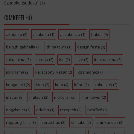
Szúdoku (sudoku)
(1)
CÍMKEFELHŐ
akabeko
(2)
asakusa
(1)
aszakusza
(1)
bakos
(4)
balogh gabriella
(1)
china town
(1)
design festa
(1)
fukushima
(3)
interju
(2)
ise
(2)
isze
(2)
itsukushima
(3)
jokohama
(2)
karacsonyi vasar
(2)
kiss monika
(1)
kongosaki
(2)
koto
(2)
kotó
(4)
kóbe
(2)
kókusztej
(2)
macuri
(3)
matsuri
(2)
monorail
(2)
mori tower
(2)
nagykovet
(3)
odaiba
(1)
receptek
(2)
rizsfőző
(6)
roppongi hills
(3)
sertéshús
(2)
shiitake
(2)
shinkansen
(2)