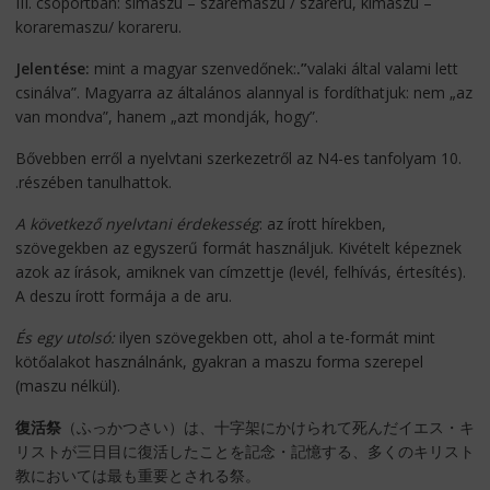
III. csoportban: simaszu – szaremaszu / szareru, kimaszu –
koraremaszu/ korareru.
Jelentése:
mint a magyar szenvedőnek:
.”
valaki által valami lett
csinálva”. Magyarra az általános alannyal is fordíthatjuk: nem „az
van mondva”, hanem „azt mondják, hogy”.
Bővebben erről a nyelvtani szerkezetről az N4-es tanfolyam 10.
.részében tanulhattok.
A következő nyelvtani érdekesség
: az írott hírekben,
szövegekben az egyszerű formát használjuk. Kivételt képeznek
azok az írások, amiknek van címzettje (levél, felhívás, értesítés).
A deszu írott formája a de aru.
És egy utolsó:
ilyen szövegekben ott, ahol a te-formát mint
kötőalakot használnánk, gyakran a maszu forma szerepel
(maszu nélkül).
復活祭
（ふっかつさい）は、十字架にかけられて死んだイエス・キ
リストが三日目に復活したことを記念・記憶する、多くのキリスト
教においては最も重要とされる祭。