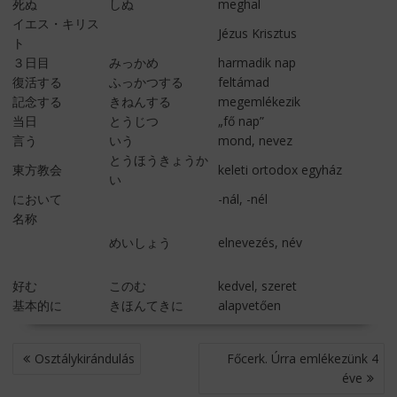
死ぬ
しぬ
meghal
イエス・キリス
Jézus Krisztus
ト
３日目
みっかめ
harmadik nap
復活する
ふっかつする
feltámad
記念する
きねんする
megemlékezik
当日
とうじつ
„fő nap”
言う
いう
mond, nevez
とうほうきょうか
東方教会
keleti ortodox egyház
い
において
-nál, -nél
名称
めいしょう
elnevezés, név
好む
このむ
kedvel, szeret
基本的に
きほんてきに
alapvetően
BEJEGYZÉS
Osztálykirándulás
Főcerk. Úrra emlékezünk 4
NAVIGÁCIÓ
éve