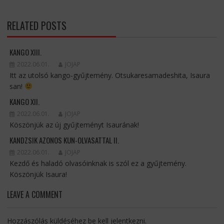
RELATED POSTS
KANGO XIII.
2022.06.01.
JOJAP
Itt az utolsó kango-gyűjtemény. Otsukaresamadeshita, Isaura
san!
KANGO XII.
2022.06.01.
JOJAP
Köszönjük az új gyűjteményt Isaurának!
KANDZSIK AZONOS KUN-OLVASATTAL II.
2022.06.01.
JOJAP
Kezdő és haladó olvasóinknak is szól ez a gyűjtemény.
Köszönjük Isaura!
LEAVE A COMMENT
Hozzászólás küldéséhez
be kell jelentkezni
.