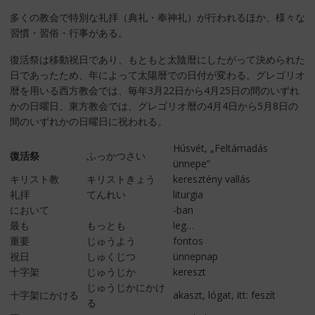
多くの教会で特別な礼拝（典礼・奉神礼）が行われるほか、様々な
習慣・習俗・行事がある。
復活祭は移動祝日であり、もともと太陰暦にしたがって決められた
日であったため、年によって太陽暦での日付が変わる。グレゴリオ
暦を用いる西方教会では、毎年3月22日から4月25日の間のいずれ
かの日曜日、東方教会では、グレゴリオ暦の4月4日から5月8日の
間のいずれかの日曜日に祝われる。
Húsvét, „Feltámadás
復活祭
ふっかつさい
ünnepe”
キリスト教
キリストきょう
keresztény vallás
礼拝
てんれい
liturgia
において
-ban
最も
もっとも
leg…
重要
じゅうよう
fontos
祝日
しゅくじつ
ünnepnap
十字架
じゅうじか
kereszt
じゅうじかにかけ
十字架にかける
akaszt, lógat, itt: feszít
る