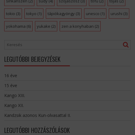
sinkanszen
(2)
sudy
(4)
szójaszósz
(3)
tofu
(2)
tojás
(2)
tokio
(3)
tokyo
(1)
tápiókagyöngy
(3)
unesco
(1)
urushi
(3)
yokohama
(6)
yukake
(2)
zen a konyhaban
(2)
LEGUTÓBBI BEJEGYZÉSEK
16 éve
15 éve
Kango XIII.
Kango XII.
Kandzsik azonos Kun-olvasattal II.
LEGUTÓBBI HOZZÁSZÓLÁSOK