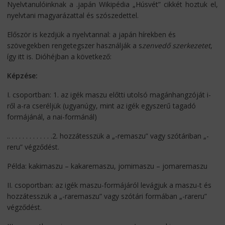
Nyelvtanulóinknak a .japán Wikipédia „Húsvét” cikkét hoztuk el,
nyelvtani magyarázattal és szószedettel.
Először is kezdjük a nyelvtannal: a japán hírekben és
szövegekben rengetegszer használják a s
zenvedő szerkezetet
,
így itt is. Dióhéjban a következő:
Képzése:
I. csoportban: 1. az igék maszu előtti utolsó magánhangzóját i-
ről a-ra cseréljük (ugyanúgy, mint az igék egyszerű tagadó
formájánál, a nai-formánál)
.. . . . . . . . . . . . .2. hozzátesszük a „-remaszu” vagy szótáriban „-
reru” végződést.
Példa: kakimaszu – kakaremaszu, jomimaszu – jomaremaszu
II. csoportban: az igék maszu-formájáról levágjuk a maszu-t és
hozzátesszük a „-raremaszu” vagy szótári formában „-rareru”
végződést.