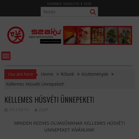
Skip
VASÁRNAP, AUGUSZTUS 9, 2026
to
content
You are here
Home
Rólunk
Közlemények
Kellemes Húsvéti Ünnepeket!
KELLEMES HÚSVÉTI ÜNNEPEKET!
2012.04.15.
JOJAP
MINDEN KEDVES OLVASÓNKNAK KELLEMES HÚSVÉTI
ÜNNEPEKET KÍVÁNUNK!