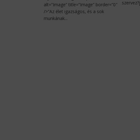
szervez?j
alt=”Image” title=”Image” border=”0″
/>”Az élet igazságos, és a sok
munkának...