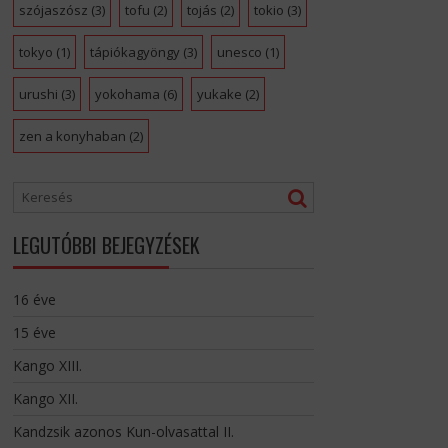
szójaszósz
(3)
tofu
(2)
tojás
(2)
tokio
(3)
tokyo
(1)
tápiókagyöngy
(3)
unesco
(1)
urushi
(3)
yokohama
(6)
yukake
(2)
zen a konyhaban
(2)
LEGUTÓBBI BEJEGYZÉSEK
16 éve
15 éve
Kango XIII.
Kango XII.
Kandzsik azonos Kun-olvasattal II.