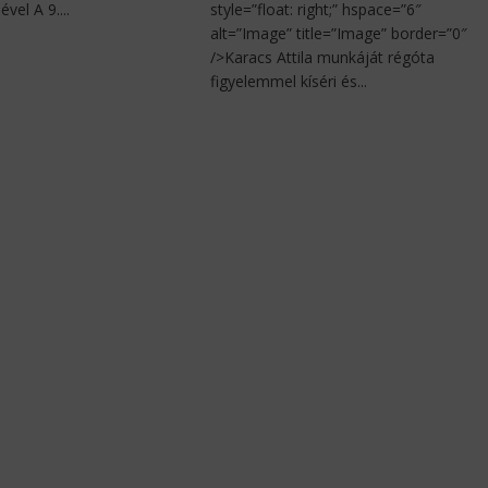
ével A 9....
style=”float: right;” hspace=”6″
alt=”Image” title=”Image” border=”0″
/>Karacs Attila munkáját régóta
figyelemmel kíséri és...