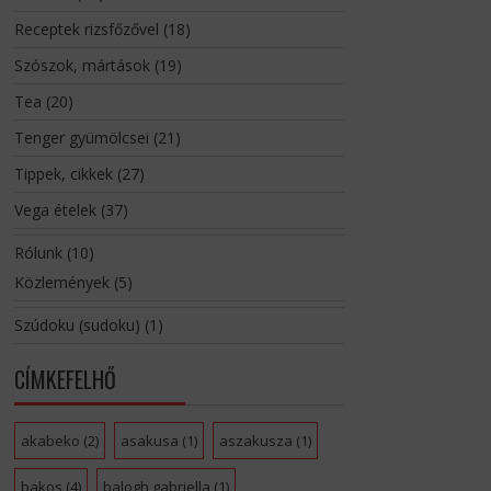
Receptek rizsfőzővel
(18)
Szószok, mártások
(19)
Tea
(20)
Tenger gyümölcsei
(21)
Tippek, cikkek
(27)
Vega ételek
(37)
Rólunk
(10)
Közlemények
(5)
Szúdoku (sudoku)
(1)
CÍMKEFELHŐ
akabeko
(2)
asakusa
(1)
aszakusza
(1)
bakos
(4)
balogh gabriella
(1)