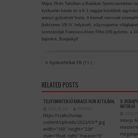
Május 29-én Tokióban a Budokan Sportcsarnokban tartot
kyokushin karate és a K-1 nagyjai küzdöttek egymássa
arányú győzelmét hozta. A kiemelt meccsek szereplői 
(kétszeres VB IV. helyezett, súlycsoportos világbajno
szenzációját Francisco-Alves Filho (VB-győztes, a 100 e
bajnokot, Bonjaskyt!
BEJEGYZÉS
Kyokushinkai EB (11.)
NAVIGÁCIÓ
RELATED POSTS
TELEFONINTERJÚ KARACS HUN ATTILÁVAL
9. BUDAP
INTERJÚ
2022.05.10.
EMTEEFU
2022.05
https://szaku.hu/wp-
Interjú 
content/uploads/2022/03/*.jpg
mesterre
width=”160″ height=”226″
megalapí
style=”float: right;” hspace=”6″