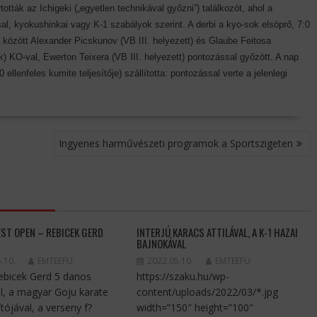
ták az Ichigeki („egyetlen technikával győzni”) találkozót, ahol a
l, kyokushinkai vagy K-1 szabályok szerint. A derbi a kyo-sok elsöprő, 7:0
között Alexander Picskunov (VB III. helyezett) és Glaube Feitosa
k) KO-val, Ewerton Teixera (VB III. helyezett) pontozással győzött. A nap
llenfeles kumite teljesítője) szállította: pontozással verte a jelenlegi
Ingyenes harművészeti programok a Sportszigeten
EST OPEN – REBICEK GERD
INTERJÚ KARACS ATTILÁVAL, A K-1 HAZAI
BAJNOKÁVAL
.10.
EMTEEFU
2022.05.10.
EMTEEFU
Rebicek Gerd 5 danos
https://szaku.hu/wp-
l, a magyar Goju karate
content/uploads/2022/03/*.jpg
tójával, a verseny f?
width=”150″ height=”100″