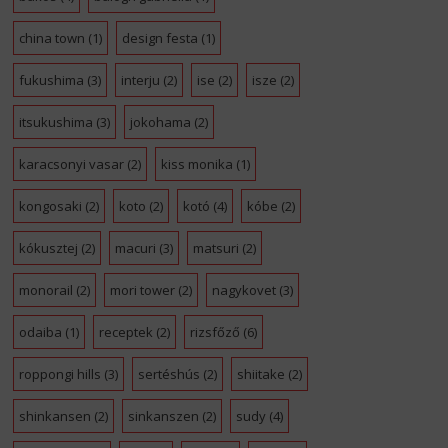
china town
(1)
design festa
(1)
fukushima
(3)
interju
(2)
ise
(2)
isze
(2)
itsukushima
(3)
jokohama
(2)
karacsonyi vasar
(2)
kiss monika
(1)
kongosaki
(2)
koto
(2)
kotó
(4)
kóbe
(2)
kókusztej
(2)
macuri
(3)
matsuri
(2)
monorail
(2)
mori tower
(2)
nagykovet
(3)
odaiba
(1)
receptek
(2)
rizsfőző
(6)
roppongi hills
(3)
sertéshús
(2)
shiitake
(2)
shinkansen
(2)
sinkanszen
(2)
sudy
(4)