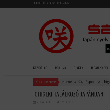
Skip
CSÜTÖRTÖK, AUGUSZTUS 6, 2026
to
content
KEZDŐLAP
RÓLUNK
CIKKEK
JAPÁN NYELV
You are here
Home
Küzdősport
Ichig
ICHIGEKI TALÁLKOZÓ JAPÁNBAN
2004.06.11.
EMTEEFU