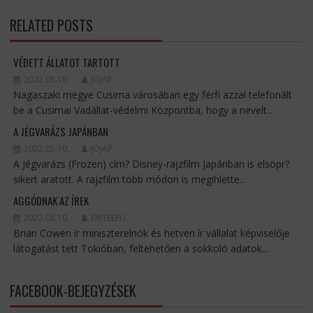
RELATED POSTS
VÉDETT ÁLLATOT TARTOTT
2022.05.10.
JOJAP
Nagaszaki megye Cusima városában egy férfi azzal telefonált
be a Cusimai Vadállat-védelmi Központba, hogy a nevelt...
A JÉGVARÁZS JAPÁNBAN
2022.05.10.
JOJAP
A Jégvarázs (Frozen) cím? Disney-rajzfilm Japánban is elsöpr?
sikert aratott. A rajzfilm több módon is megihlette...
AGGÓDNAK AZ ÍREK
2022.05.10.
EMTEEFU
Brian Cowen ír miniszterelnök és hetven ír vállalat képviselője
látogatást tett Tokióban, feltehetően a sokkoló adatok...
FACEBOOK-BEJEGYZÉSEK