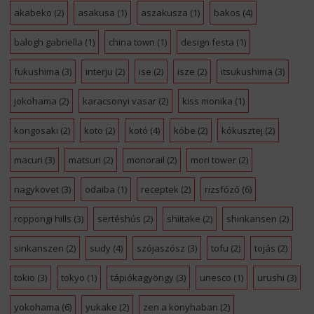
akabeko
(2)
asakusa
(1)
aszakusza
(1)
bakos
(4)
balogh gabriella
(1)
china town
(1)
design festa
(1)
fukushima
(3)
interju
(2)
ise
(2)
isze
(2)
itsukushima
(3)
jokohama
(2)
karacsonyi vasar
(2)
kiss monika
(1)
kongosaki
(2)
koto
(2)
kotó
(4)
kóbe
(2)
kókusztej
(2)
macuri
(3)
matsuri
(2)
monorail
(2)
mori tower
(2)
nagykovet
(3)
odaiba
(1)
receptek
(2)
rizsfőző
(6)
roppongi hills
(3)
sertéshús
(2)
shiitake
(2)
shinkansen
(2)
sinkanszen
(2)
sudy
(4)
szójaszósz
(3)
tofu
(2)
tojás
(2)
tokio
(3)
tokyo
(1)
tápiókagyöngy
(3)
unesco
(1)
urushi
(3)
yokohama
(6)
yukake
(2)
zen a konyhaban
(2)