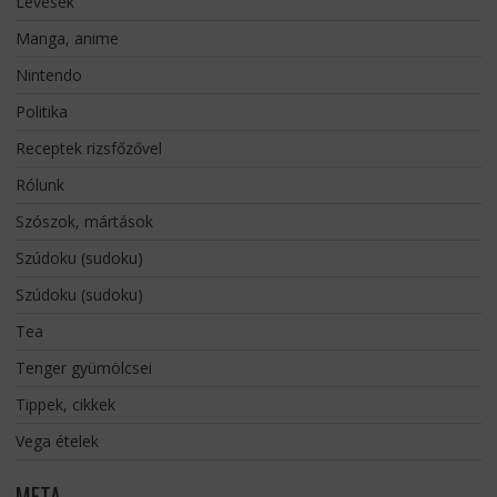
Levesek
Manga, anime
Nintendo
Politika
Receptek rizsfőzővel
Rólunk
Szószok, mártások
Szúdoku (sudoku)
Szúdoku (sudoku)
Tea
Tenger gyümölcsei
Tippek, cikkek
Vega ételek
META