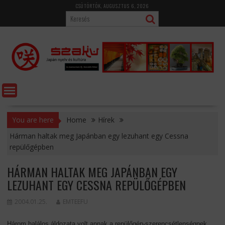
Skip
CSÜTÖRTÖK, AUGUSZTUS 6, 2026
to
content
You are here
Home
Hírek
Hárman haltak meg Japánban egy lezuhant egy Cessna
repülőgépben
HÁRMAN HALTAK MEG JAPÁNBAN EGY
LEZUHANT EGY CESSNA REPÜLŐGÉPBEN
2004.01.25.
EMTEEFU
Három halálos áldozata volt annak a repülőgép-szerencsétlenségnek,