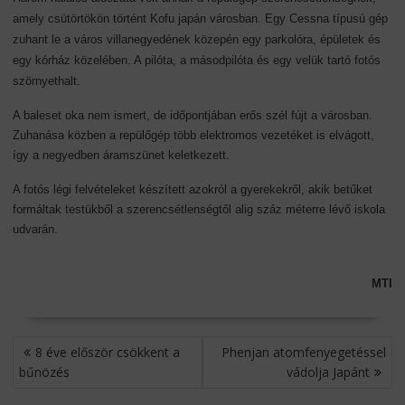
amely csütörtökön történt Kofu japán városban. Egy Cessna típusú gép
zuhant le a város villanegyedének közepén egy parkolóra, épületek és
egy kórház közelében. A pilóta, a másodpilóta és egy velük tartó fotós
szörnyethalt.
A baleset oka nem ismert, de időpontjában erős szél fújt a városban.
Zuhanása közben a repülőgép több elektromos vezetéket is elvágott,
így a negyedben áramszünet keletkezett.
A fotós légi felvételeket készített azokról a gyerekekről, akik betűket
formáltak testükből a szerencsétlenségtől alig száz méterre lévő iskola
udvarán.
MTI
BEJEGYZÉS
8 éve először csökkent a
Phenjan atomfenyegetéssel
NAVIGÁCIÓ
bűnözés
vádolja Japánt