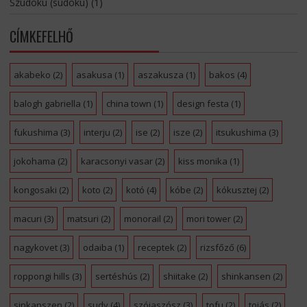
Szúdoku (sudoku)
(1)
CÍMKEFELHŐ
akabeko
(2)
asakusa
(1)
aszakusza
(1)
bakos
(4)
balogh gabriella
(1)
china town
(1)
design festa
(1)
fukushima
(3)
interju
(2)
ise
(2)
isze
(2)
itsukushima
(3)
jokohama
(2)
karacsonyi vasar
(2)
kiss monika
(1)
kongosaki
(2)
koto
(2)
kotó
(4)
kóbe
(2)
kókusztej
(2)
macuri
(3)
matsuri
(2)
monorail
(2)
mori tower
(2)
nagykovet
(3)
odaiba
(1)
receptek
(2)
rizsfőző
(6)
roppongi hills
(3)
sertéshús
(2)
shiitake
(2)
shinkansen
(2)
sinkanszen
(2)
sudy
(4)
szójaszósz
(3)
tofu
(2)
tojás
(2)