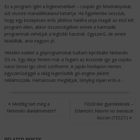
Ez a program ígéri a legkevesebbet – csupán gó feladványokat,
azt viszont maradéktalanul betartja. Ha figyelembe vesszük,
hogy egy közepesen erős játékos halálra unja magát az első két
program ellen, akkor összességében ennek a harmadik
programnak vehetjük a legtöbb hasznát. Egyszerű, de amire
kitalálták, arra nagyon jó.
Hirtelen ezeket a góprogramokat tudtam kipróbálni Nintendo
DS-re. Egy ideje fenem már a fogam az Aszonde igo ga cujoku
naru! Ginsei igo című szoftverre. A japán honlapon nemes
egyszerűséggel a világ legerősebb gó-engine-jeként
reklámozzák. Hamarosan meglátjuk, tényleg olyan erős-e…
BEJEGYZÉS
Meddig tart még a
Főzőcske gyerekeknek –
NAVIGÁCIÓ
Nintendo diadalmenete?
Edamoto Naomi no siavasze
kiccsin (TESZT)