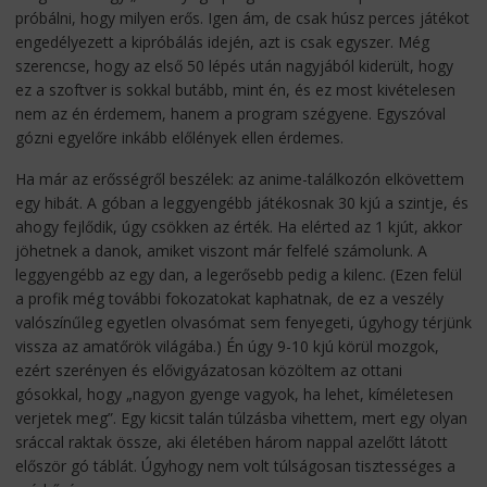
próbálni, hogy milyen erős. Igen ám, de csak húsz perces játékot
engedélyezett a kipróbálás idején, azt is csak egyszer. Még
szerencse, hogy az első 50 lépés után nagyjából kiderült, hogy
ez a szoftver is sokkal butább, mint én, és ez most kivételesen
nem az én érdemem, hanem a program szégyene. Egyszóval
gózni egyelőre inkább előlények ellen érdemes.
Ha már az erősségről beszélek: az anime-találkozón elkövettem
egy hibát. A góban a leggyengébb játékosnak 30 kjú a szintje, és
ahogy fejlődik, úgy csökken az érték. Ha elérted az 1 kjút, akkor
jöhetnek a danok, amiket viszont már felfelé számolunk. A
leggyengébb az egy dan, a legerősebb pedig a kilenc. (Ezen felül
a profik még további fokozatokat kaphatnak, de ez a veszély
valószínűleg egyetlen olvasómat sem fenyegeti, úgyhogy térjünk
vissza az amatőrök világába.) Én úgy 9-10 kjú körül mozgok,
ezért szerényen és elővigyázatosan közöltem az ottani
gósokkal, hogy „nagyon gyenge vagyok, ha lehet, kíméletesen
verjetek meg”. Egy kicsit talán túlzásba vihettem, mert egy olyan
sráccal raktak össze, aki életében három nappal azelőtt látott
először gó táblát. Úgyhogy nem volt túlságosan tisztességes a