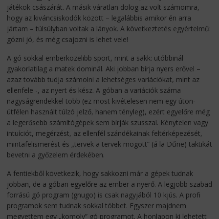
játékok császárát. A másik váratlan dolog az volt számomra,
hogy az kiváncsiskodók között – legalábbis amikor én arra
jártam – túlsúlyban voltak a lányok. A következtetés egyértelmű:
gózni jó, és még csajozni is lehet vele!
A gó sokkal emberközelibb sport, mint a sakk: utóbbinál
gyakorlatilag a matek dominál. Aki jobban bírja nyers erővel –
azaz tovább tudja számolni a lehetséges variációkat, mint az
ellenfele -, az nyert és kész. A góban a variációk száma
nagyságrendekkel több (ez most kivételesen nem egy úton-
útfélen használt túlzó jelző, hanem tényleg), ezért egyelőre még
a legerősebb számítógépek sem bírják szusszal. Kénytelen vagy
intuíciót, megérzést, az ellenfél szándékainak feltérképezését,
mintafelismerést és „tervek a tervek mögött” (á la Dűne) taktikát
bevetni a győzelem érdekében.
A fentiekből következik, hogy sakkozni már a gépek tudnak
jobban, de a góban egyelőre az ember a nyerő. A legjobb szabad
forrású gó program (gnugo) is csak nagyjából 10 kjús. A profi
programok sem tudnak sokkal többet. Egyszer majdnem
megvettem egy „komoly” gó programot. A honlapon ki lehetett