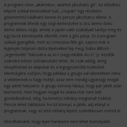
A program címe „akármikor, akárhol játszható gó”. Az előzőhöz
képest sokkal kevesebbet tud, „csupán” egy részletes
góismertető található benne és persze játszhatsz ellene. A
programnak létezik egy sógi-ikertestvére is (Icu demo doko
demo dekiru sógi), amely a japán sakk szabályait tanítja meg és
egy kicsit keményebb ellenfél, mint a gós párja. Ez a program
sokkal gyengébb, mint az Umezava-féle gó, sajnos már a
legelején teljesen idióta lépésekkel lep meg, hiába állítom
„legerősebb” fokozatra az AI-t (vagy inkább AU-t? :)). Kezdők
számára bőven szórakoztató lehet, de csak addig, amíg
elsajátíottad az alapokat és a legegyszerűbb trükköket.
Mentségére szóljon, hogy például a gnugo-val ellentétben néha
a véletlennek is hagy esélyt, azaz nem mindig ugyanúgy reagál
egy adott helyzetre. A gnugo komoly hibája, hogy pár játék után
kiismered, mire hogyan reagál és utána már nem kell
gondolkodnod, elég, ha bevetsz néhány megtanult trükköt.
Persze lehet taktikázni: ha túl könnyű a játék, adj előnyt a
programnak, vagy az első néhány lépést szándékosan rontsd el.
Mondhatnánk, hogy ilyen hardverre nem lehet komolyabb