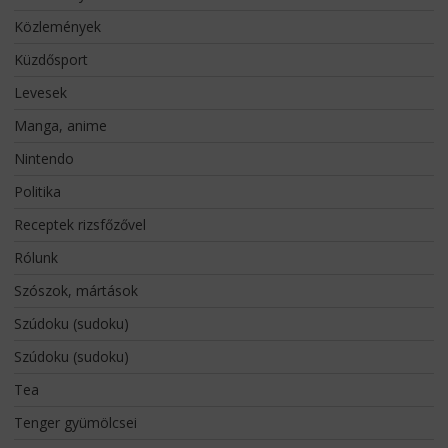
Közlemények
Küzdősport
Levesek
Manga, anime
Nintendo
Politika
Receptek rizsfőzővel
Rólunk
Szószok, mártások
Szúdoku (sudoku)
Szúdoku (sudoku)
Tea
Tenger gyümölcsei