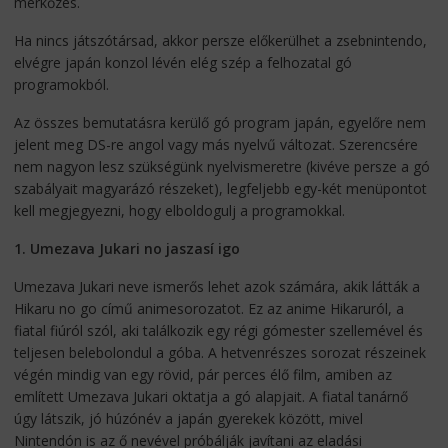
mérkőzés.
Ha nincs játszótársad, akkor persze előkerülhet a zsebnintendo,
elvégre japán konzol lévén elég szép a felhozatal gó
programokból.
Az összes bemutatásra kerülő gó program japán, egyelőre nem
jelent meg DS-re angol vagy más nyelvű változat. Szerencsére
nem nagyon lesz szükségünk nyelvismeretre (kivéve persze a gó
szabályait magyarázó részeket), legfeljebb egy-két menüpontot
kell megjegyezni, hogy elboldogulj a programokkal.
1. Umezava Jukari no jaszasí igo
Umezava Jukari neve ismerős lehet azok számára, akik látták a
Hikaru no go című animesorozatot. Ez az anime Hikaruról, a
fiatal fiúról szól, aki találkozik egy régi gómester szellemével és
teljesen belebolondul a góba. A hetvenrészes sorozat részeinek
végén mindig van egy rövid, pár perces élő film, amiben az
említett Umezava Jukari oktatja a gó alapjait. A fiatal tanárnő
úgy látszik, jó húzónév a japán gyerekek között, mivel
Nintendón is az ő nevével próbálják javítani az eladási