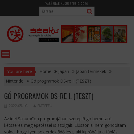
Skip
VASÁRNAP, AUGUSZTUS 9, 2026
to
content
You are here
Home
Japán
Japán termékek
Nintendo
Gó programok DS-re I. (TESZT)
GÓ PROGRAMOK DS-RE I. (TESZT)
2022.05.10.
EMTEEFU
Az idei SakuraCon programjában szereplő gó bemutató
kétszeres meglepetéssel is szolgált. Először is: nem gondoltam
volna, hogy ilyen sok érdeklődő lesz, aki kipróbálja a táblás