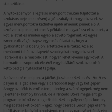
statisztikákat.
A nyitóképernyőn a legfelső menüpont (miután túljutottál a
szokásos bejelentkezésen) a gó szabályait magyarázza el. Az
egyes menüpontokra kattintva újabb almenük jönnek elő. A
szoftver alaposan, interaktív példákkal magyarázza el az atarit, a
kót, a létrát és minden egyéb alapvető fogalmat. Az egyes
ismertetők végén kapsz egy rakás feladatot, hogy a
gyakorlatban is kiderüljön, értetted-e a leírtakat. Az első
menüpont tehát az alapvető szabályokat magyarázza el
(ábrákkal is), a második azt, hogyan lehet levenni egy követ. A
harmadik a csoportok életéről vagy haláláról szól, az utolsó
kettő pedig a nyitásokat taglalja.
A következő menüpont a játéké. Játszhatsz 9×9-es és 19×19-es
pályán is, a gép ellen vagy a barátoddal (egy vagy két gépen).
Ahogy az előbb is említettem, jelenleg a számítógépek még nem
jelentenek komoly kihívást, de a Nintedo DS-re megjelent gó
programok közül ez a legerősebb. 9×9-es pályán képes komoly
meglepetéseket okozni – igaz, hogy cserébe „erős” gépi ellenfél
beállításakor kinövöd a nadrágod, mire egy parti véget ér. A gép