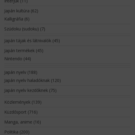
Interjúk
(11)
Japán kultúra
(62)
Kalligráfia
(6)
Szúdoku (sudoku)
(7)
Japán tájak és látnivalók
(45)
Japán termékek
(45)
Nintendo
(44)
Japán nyelv
(188)
Japán nyelv haladóknak
(120)
Japán nyelv kezdőknek
(75)
Közlemények
(139)
Küzdősport
(716)
Manga, anime
(16)
Politika
(200)