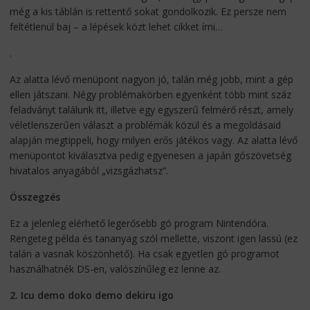
még a kis táblán is rettentő sokat gondolkozik. Ez persze nem
feltétlenül baj – a lépések közt lehet cikket írni…
.
Az alatta lévő menüpont nagyon jó, talán még jobb, mint a gép
ellen játszani. Négy problémakörben egyenként több mint száz
feladványt találunk itt, illetve egy egyszerű felmérő részt, amely
véletlenszerűen választ a problémák közül és a megoldásaid
alapján megtippeli, hogy milyen erős játékos vagy. Az alatta lévő
menüpontot kiválasztva pedig egyenesen a japán gószövetség
hivatalos anyagából „vizsgázhatsz”.
Összegzés
Ez a jelenleg elérhető legerősebb gó program Nintendóra.
Rengeteg példa és tananyag szól mellette, viszont igen lassú (ez
talán a vasnak köszönhető). Ha csak egyetlen gó programot
használhatnék DS-en, valószínűleg ez lenne az.
2. Icu demo doko demo dekiru igo