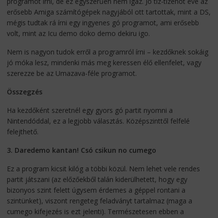
programot írni, de ez egyszerűen nem igaz. Jó tíz-tizenöt éve az
erősebb Amiga számítógépek nagyjából ott tartottak, mint a DS,
mégis tudtak rá írni egy ingyenes gó programot, ami erősebb
volt, mint az Icu demo doko demo dekiru igo.
Nem is nagyon tudok erről a programról írni – kezdőknek sokáig
jó móka lesz, mindenki más meg keressen élő ellenfelet, vagy
szerezze be az Umazava-féle programot.
Összegzés
Ha kezdőként szeretnél egy gyors gó partit nyomni a
Nintendóddal, ez a legjobb választás. Középszinttől felfelé
felejthető.
3. Daredemo kantan! Csó csikun no cumego
Ez a program kicsit kilóg a többi közül. Nem lehet vele rendes
partit játszani (az előzőekből talán kiderülhetett, hogy egy
bizonyos szint felett úgysem érdemes a géppel rontani a
szintünket), viszont rengeteg feladványt tartalmaz (maga a
cumego kifejezés is ezt jelenti). Természetesen ebben a