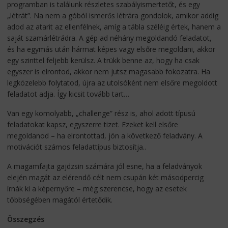
programban is találunk részletes szabályismertetőt, és egy
„létrát”. Na nem a góból ismerős létrára gondolok, amikor addig
adod az atarit az ellenfélnek, amíg a tábla széléig értek, hanem a
saját szamárlétrádra. A gép ad néhány megoldandó feladatot,
és ha egymás után hármat képes vagy elsőre megoldani, akkor
egy szinttel feljebb kerülsz. A trükk benne az, hogy ha csak
egyszer is elrontod, akkor nem jutsz magasabb fokozatra. Ha
legközelebb folytatod, újra az utolsóként nem elsőre megoldott
feladatot adja. Így kicsit tovább tart…
Van egy komolyabb, „challenge” rész is, ahol adott típusú
feladatokat kapsz, egyszerre tizet. Ezeket kell elsőre
megoldanod – ha elrontottad, jön a következő feladvány. A
motivációt számos feladattípus biztosítja..
A magamfajta gajdzsin számára jól esne, ha a feladványok
elején magát az elérendő célt nem csupán két másodpercig
írnák ki a képernyőre – még szerencse, hogy az esetek
többségében magától értetődik.
Összegzés