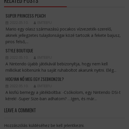
RELATED POSTS
SUPER PRINCESS PEACH
2022.05.10.
EMTEEFU
Mario egy olasz származású pocakos vízvezeték-szerelő,
akinek jellegzetes tulajdonságai közé tartozik a fekete bajusz,
piros felső,...
STYLE BOUTIQUE
2022.05.10.
EMTEEFU
A Nintendo újabb játékávál bebizonyítja, hogy nem kell
milliókat költenünk ha saját ruhaboltot akarunk nyitni. Elég...
HOGYAN NŐ MEG EGY ZSEBKONZOL?
2022.05.10.
EMTEEFU
A kisfiú bemegy a játékboltba: -Csókolom, egy Nintendo DSi-t
kérek! -Super Size-ban adhatom? …Igen, és már...
LEAVE A COMMENT
Hozzászólás küldéséhez
be kell jelentkezni
.