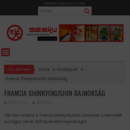
Skip
VASÁRNAP, AUGUSZTUS 9, 2026
to
content
You are here
Home
Küzdősport
Francia Shinkyokushin bajnokság
FRANCIA SHINKYOKUSHIN BAJNOKSÁG
2006.01.21.
EMTEEFU
Lille-ben rendezi a Francia Shinkyokushin Szervezet a harmadik
országos női és férfi kyokushin bajnokságot.