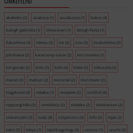
CÍMKEFELHŐ
akabeko
(2)
asakusa
(1)
aszakusza
(1)
bakos
(4)
balogh gabriella
(1)
china town
(1)
design festa
(1)
fukushima
(3)
interju
(2)
ise
(2)
isze
(2)
itsukushima
(3)
jokohama
(2)
karacsonyi vasar
(2)
kiss monika
(1)
kongosaki
(2)
koto
(2)
kotó
(4)
kóbe
(2)
kókusztej
(2)
macuri
(3)
matsuri
(2)
monorail
(2)
mori tower
(2)
nagykovet
(3)
odaiba
(1)
receptek
(2)
rizsfőző
(6)
roppongi hills
(3)
sertéshús
(2)
shiitake
(2)
shinkansen
(2)
sinkanszen
(2)
sudy
(4)
szójaszósz
(3)
tofu
(2)
tojás
(2)
tokio
(3)
tokyo
(1)
tápiókagyöngy
(3)
unesco
(1)
urushi
(3)