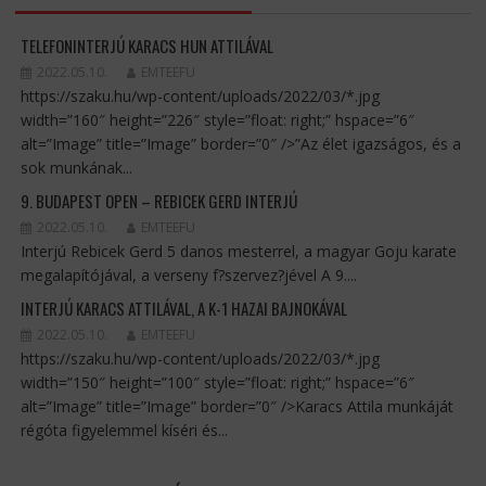
TELEFONINTERJÚ KARACS HUN ATTILÁVAL
2022.05.10.
EMTEEFU
https://szaku.hu/wp-content/uploads/2022/03/*.jpg
width=”160″ height=”226″ style=”float: right;” hspace=”6″
alt=”Image” title=”Image” border=”0″ />”Az élet igazságos, és a
sok munkának...
9. BUDAPEST OPEN – REBICEK GERD INTERJÚ
2022.05.10.
EMTEEFU
Interjú Rebicek Gerd 5 danos mesterrel, a magyar Goju karate
megalapítójával, a verseny f?szervez?jével A 9....
INTERJÚ KARACS ATTILÁVAL, A K-1 HAZAI BAJNOKÁVAL
2022.05.10.
EMTEEFU
https://szaku.hu/wp-content/uploads/2022/03/*.jpg
width=”150″ height=”100″ style=”float: right;” hspace=”6″
alt=”Image” title=”Image” border=”0″ />Karacs Attila munkáját
régóta figyelemmel kíséri és...