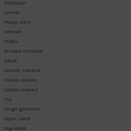
Küzdősport
Levesek
Manga, anime
Nintendo
Politika
Receptek rizsfőzővel
Rólunk
Szószok, mártások
Szúdoku (sudoku)
Szúdoku (sudoku)
Tea
Tenger gyümölcsei
Tippek, cikkek
Vega ételek