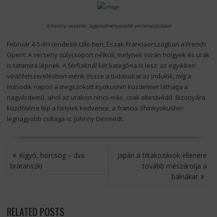
A francia vezetők, legeredményesebb versenyzőjükkel
Február 4-5-én rendezik Lille-ben, Észak-Franciaországban a French
Opent. A verseny súlycsoport nélküli, melynek során hölgyek és urak
is tatamira lépnek. A férfiaknál két kategória is lesz: az egyikben
védőfelszerelésben mérik össze a tudásukat az indulók, míg a
második napon a megszokott Kyokushin küzdelmet láthatja a
nagyérdemű, ahol az urakon nincs más, csak altestvédő. Bizonyára
küzdőtérre lép a helyiek kedvence, a francia Shinkyokushin
legnagyobb csillaga is: Johnny Desmedt.
BEJEGYZÉS
Kígyó, hörcsög – dva
Japán a tiltakozások ellenére
NAVIGÁCIÓ
bratanszki
tovább mészárolja a
bálnákat
RELATED POSTS