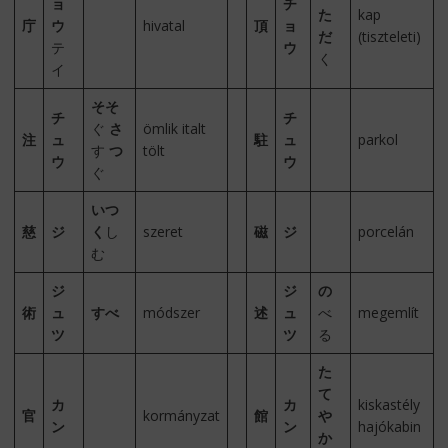
ョ
チ
た
kap
庁
ウ
hivatal
頂
ョ
だ
(tiszteleti)
テ
ウ
く
イ
そそ
チ
チ
ぐ
さ
ömlik italt
注
ュ
駐
ュ
parkol
す
つ
tölt
ウ
ウ
ぐ
いつ
慈
ジ
く
し
szeret
磁
ジ
porcelán
む
ジ
ジ
の
術
ュ
すべ
módszer
述
ュ
べ
megemlít
ツ
ツ
る
た
て
カ
カ
kiskastély
官
kormányzat
館
や
ン
ン
hajókabin
か