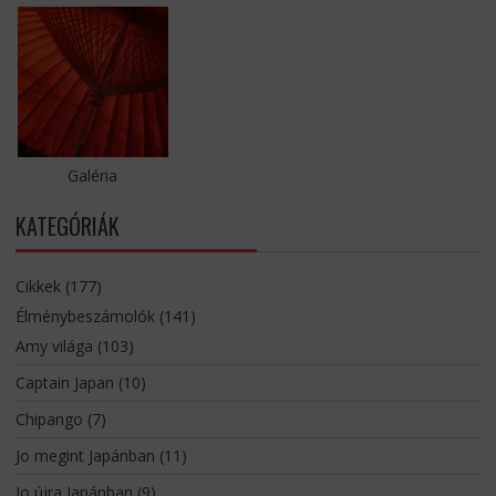
Galéria
KATEGÓRIÁK
Cikkek
(177)
Élménybeszámolók
(141)
Amy világa
(103)
Captain Japan
(10)
Chipango
(7)
Jo megint Japánban
(11)
Jo újra Japánban
(9)