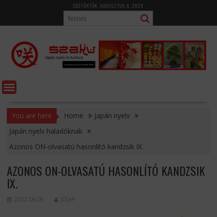
Skip
CSÜTÖRTÖK, AUGUSZTUS 6, 2026
to
content
You are here
Home
Japán nyelv
Japán nyelv haladóknak
Azonos ON-olvasatú hasonlító kandzsik IX.
AZONOS ON-OLVASATÚ HASONLÍTÓ KANDZSIK
IX.
2022.06.01.
JOJAP