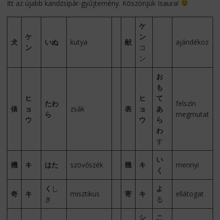
Itt az újabb kandzsipár-gyűjtemény. Köszönjük Isaura!
ケ
ケ
ン
犬
いぬ
kutya
献
ajándékoz
ン
コ
ン
お
も
ヒ
ヒ
て
たわ
felszín
俵
ョ
zsák
表
ョ
あ
ら
megmutat
ウ
ウ
ら
わ
す
い
機
キ
はた
szövőszék
幾
キ
mennyi
く
く
し
よ
奇
キ
misztikus
寄
キ
ellátogat
き
る
シ
こ