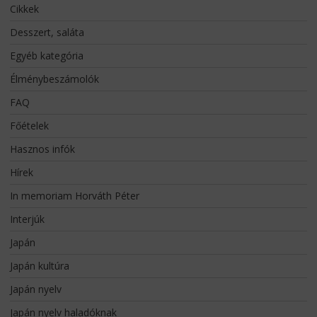
Cikkek
Desszert, saláta
Egyéb kategória
Élménybeszámolók
FAQ
Főételek
Hasznos infók
Hírek
In memoriam Horváth Péter
Interjúk
Japán
Japán kultúra
Japán nyelv
Japán nyelv haladóknak