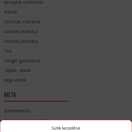
Receptek rizsfőzővel
Rólunk
Szószok, mártások
Szúdoku (sudoku)
Szúdoku (sudoku)
Tea
Tenger gyümölcsei
Tippek, cikkek
Vega ételek
META
Bejelentkezés
Bejegyzések hírcsatorna
Sütik kezelése
Hozzászólások hírcsatorna