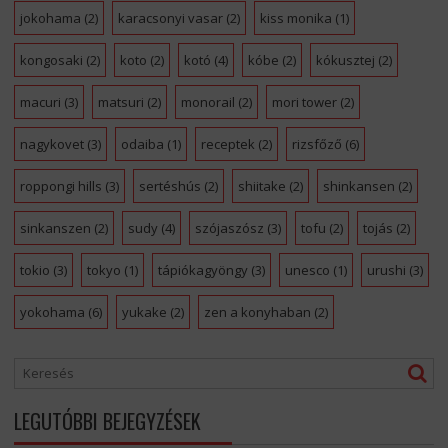
jokohama
(2)
karacsonyi vasar
(2)
kiss monika
(1)
kongosaki
(2)
koto
(2)
kotó
(4)
kóbe
(2)
kókusztej
(2)
macuri
(3)
matsuri
(2)
monorail
(2)
mori tower
(2)
nagykovet
(3)
odaiba
(1)
receptek
(2)
rizsfőző
(6)
roppongi hills
(3)
sertéshús
(2)
shiitake
(2)
shinkansen
(2)
sinkanszen
(2)
sudy
(4)
szójaszósz
(3)
tofu
(2)
tojás
(2)
tokio
(3)
tokyo
(1)
tápiókagyöngy
(3)
unesco
(1)
urushi
(3)
yokohama
(6)
yukake
(2)
zen a konyhaban
(2)
LEGUTÓBBI BEJEGYZÉSEK