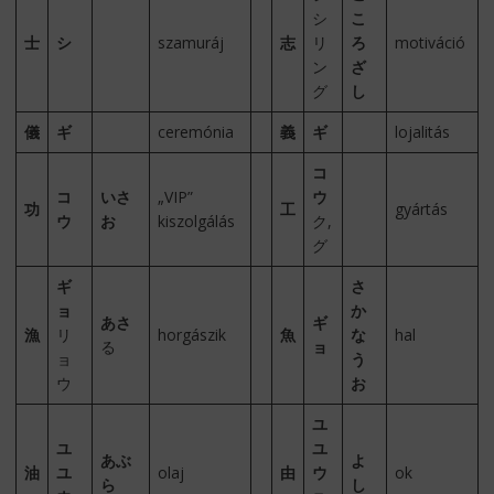
シ
こ
士
シ
szamuráj
志
リ
ろ
motiváció
ン
ざ
グ
し
儀
ギ
ceremónia
義
ギ
lojalitás
コ
コ
いさ
„VIP”
ウ
功
工
gyártás
ウ
お
kiszolgálás
ク,
グ
ギ
さ
ョ
か
あさ
ギ
漁
リ
horgászik
魚
な
hal
る
ョ
ョ
う
ウ
お
ユ
ユ
ユ
あぶ
よ
油
ユ
olaj
由
ウ
ok
ら
し