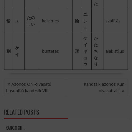
た
ユ
たの
愉
ユ
kellemes
輸
シ
szállítás
しい
ュ
ケ
か
イ
た
ケ
刑
büntetés
形
ギ
ち
alak stílus
イ
ョ
な
ウ
り
BEJEGYZÉS
Azonos ON-olvasatú
Kandzsik azonos Kun-
NAVIGÁCIÓ
hasonlító kandzsik VIII.
olvasattal I.
RELATED POSTS
KANGO XIII.