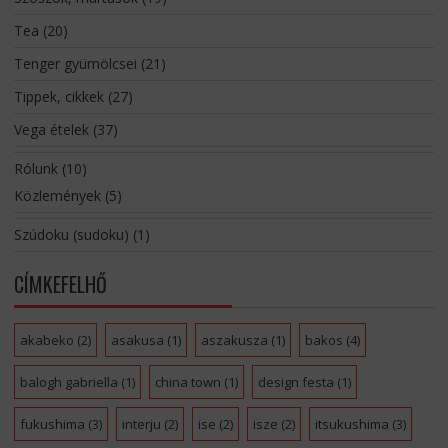
Tea
(20)
Tenger gyümölcsei
(21)
Tippek, cikkek
(27)
Vega ételek
(37)
Rólunk
(10)
Közlemények
(5)
Szúdoku (sudoku)
(1)
CÍMKEFELHŐ
akabeko
(2)
asakusa
(1)
aszakusza
(1)
bakos
(4)
balogh gabriella
(1)
china town
(1)
design festa
(1)
fukushima
(3)
interju
(2)
ise
(2)
isze
(2)
itsukushima
(3)