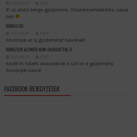
2022.06.01.
JOJAP
Itt az utolsó kango-gyűjtemény. Otsukaresamadeshita, Isaura
san!
KANGO XII.
2022.06.01.
JOJAP
Köszönjük az új gyűjteményt Isaurának!
KANDZSIK AZONOS KUN-OLVASATTAL II.
2022.06.01.
JOJAP
Kezdő és haladó olvasóinknak is szól ez a gyűjtemény.
Köszönjük Isaura!
FACEBOOK-BEJEGYZÉSEK