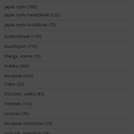
Japán nyelv
(188)
Japán nyelv haladóknak
(120)
Japán nyelv kezdőknek
(75)
Közlemények
(139)
Küzdősport
(716)
Manga, anime
(16)
Politika
(200)
Receptek
(433)
Calpis
(25)
Desszert, saláta
(83)
Főételek
(113)
Levesek
(76)
Receptek rizsfőzővel
(18)
Szószok, mártások
(19)