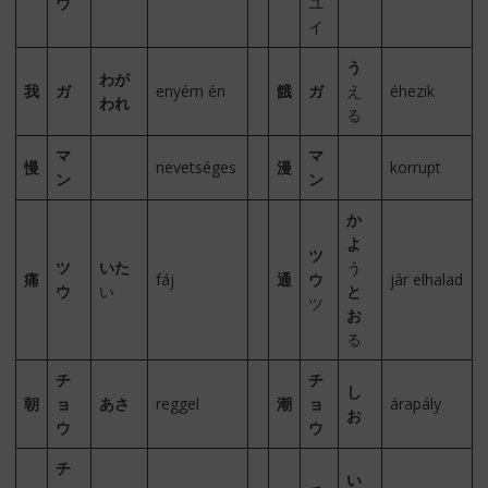
ウ
ユ
イ
う
わが
我
ガ
enyém én
餓
ガ
え
éhezik
われ
る
マ
マ
慢
nevetséges
漫
korrupt
ン
ン
か
よ
ツ
ツ
いた
う
痛
fáj
通
ウ
jár elhalad
ウ
い
と
ツ
お
る
チ
チ
し
朝
ョ
あさ
reggel
潮
ョ
árapály
お
ウ
ウ
チ
い