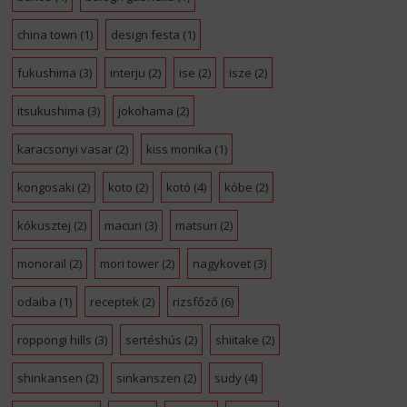
china town
(1)
design festa
(1)
fukushima
(3)
interju
(2)
ise
(2)
isze
(2)
itsukushima
(3)
jokohama
(2)
karacsonyi vasar
(2)
kiss monika
(1)
kongosaki
(2)
koto
(2)
kotó
(4)
kóbe
(2)
kókusztej
(2)
macuri
(3)
matsuri
(2)
monorail
(2)
mori tower
(2)
nagykovet
(3)
odaiba
(1)
receptek
(2)
rizsfőző
(6)
roppongi hills
(3)
sertéshús
(2)
shiitake
(2)
shinkansen
(2)
sinkanszen
(2)
sudy
(4)