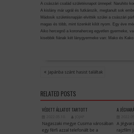
A császári család születésnapot ünnepel: Naruhito ko
A kislány már ugrál és futkározik, megtanult sok embe
Mádosik születésnapján elvitték szülei a császári pá
magas és több, mint tizenkét kilót nyom. Egy éve még
Aiko hercegnő a koronaherceg egyetlen gyermeke, val
kisebbik fiának két lánygyermeke van: Mako és Kako
BEJEGYZÉS
Japánba szánt hasist találtak
NAVIGÁCIÓ
RELATED POSTS
VÉDETT ÁLLATOT TARTOTT
A JÉGVAR
2022.05.10.
JOJAP
2022.05
Nagaszaki megye Cusima városában
A Jégvar
egy férfi azzal telefonált be a
rajzfilm 