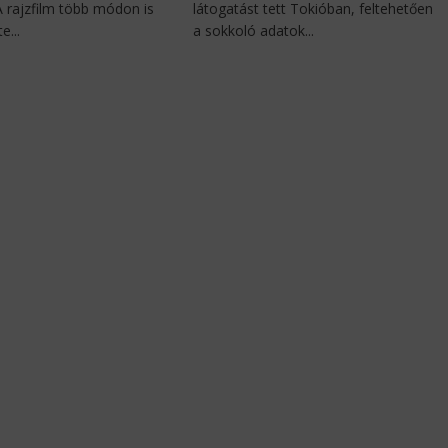
 A rajzfilm több módon is
látogatást tett Tokióban, feltehetően
e...
a sokkoló adatok...