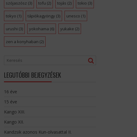
szójaszósz
(3)
tofu
(2)
tojás
(2)
tokio
(3)
tokyo
(1)
tápiókagyöngy
(3)
unesco
(1)
urushi
(3)
yokohama
(6)
yukake
(2)
zen a konyhaban
(2)
LEGUTÓBBI BEJEGYZÉSEK
16 éve
15 éve
Kango XIII.
Kango XII.
Kandzsik azonos Kun-olvasattal II.