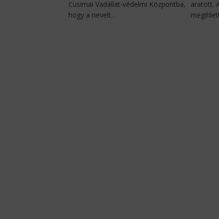
Cusimai Vadállat-védelmi Központba,
aratott.
hogy a nevelt...
megihlett