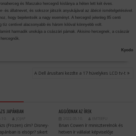
ronaherceg és Maszako hercegnő kislánya a héten lett két éves.
r- és állatnevet, és sokszor játszik anyukájával az ábécé ismételgetésével.
rhoz, hogy bejelentsék a nagy eseményt. A hercegnő jelenleg 85 centi
 tíz centivel alacsonyabb és három kilóval könnyebb volt.
amint harmadik unokája a császári párnak. Akisino hercegnek, a császár
 hercegnők.
Kyodo
A Dell árusítani kezdte a 17 hüvelykes LCD tv-t
ÁZS JAPÁNBAN
AGGÓDNAK AZ ÍREK
.10.
JOJAP
2022.05.10.
EMTEEFU
ázs (Frozen) cím? Disney-
Brian Cowen ír miniszterelnök és
Japánban is elsöpr? sikert
hetven ír vállalat képviselője