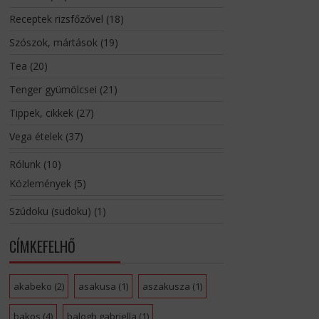
Receptek rizsfőzővel
(18)
Szószok, mártások
(19)
Tea
(20)
Tenger gyümölcsei
(21)
Tippek, cikkek
(27)
Vega ételek
(37)
Rólunk
(10)
Közlemények
(5)
Szúdoku (sudoku)
(1)
CÍMKEFELHŐ
akabeko
(2)
asakusa
(1)
aszakusza
(1)
bakos
(4)
balogh gabriella
(1)