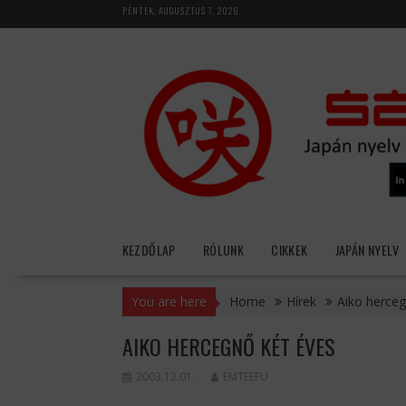
Skip
PÉNTEK, AUGUSZTUS 7, 2026
to
content
KEZDŐLAP
RÓLUNK
CIKKEK
JAPÁN NYELV
You are here
Home
Hírek
Aiko herceg
AIKO HERCEGNŐ KÉT ÉVES
2003.12.01.
EMTEEFU