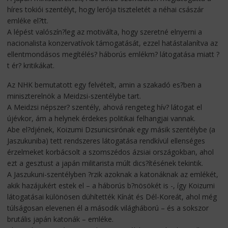
híres tokiói szentélyt, hogy lerója tiszteletét a néhai császár
emléke el?tt.
A lépést valószín?leg az motiválta, hogy szeretné elnyerni a
nacionalista konzervatívok támogatását, ezzel hatástalanítva az
ellentmondásos megítélés? háborús emlékm? látogatása miatt ?
t ér? kritikákat.
Az NHK bemutatott egy felvételt, amin a szakadó es?ben a
miniszterelnök a Meidzsi-szentélybe tart.
A Meidzsi népszer? szentély, ahová rengeteg hív? látogat el
újévkor, ám a helynek érdekes politikai felhangjai vannak.
Abe el?djének, Koizumi Dzsunicsirónak egy másik szentélybe (a
Jaszukuniba) tett rendszeres látogatása rendkívül ellenséges
érzelmeket korbácsolt a szomszédos ázsiai országokban, ahol
ezt a gesztust a japán militarista múlt dics?ítésének tekintik.
A Jaszukuni-szentélyben ?rzik azoknak a katonáknak az emlékét,
akik hazájukért estek el – a háborús b?nösökét is -, így Koizumi
látogatásai különösen dühítették Kínát és Dél-Koreát, ahol még
túlságosan elevenen él a második világháború – és a sokszor
brutális japán katonák – emléke.