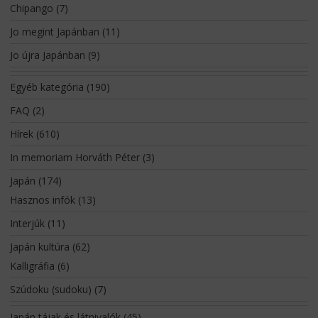
Chipango
(7)
Jo megint Japánban
(11)
Jo újra Japánban
(9)
Egyéb kategória
(190)
FAQ
(2)
Hírek
(610)
In memoriam Horváth Péter
(3)
Japán
(174)
Hasznos infók
(13)
Interjúk
(11)
Japán kultúra
(62)
Kalligráfia
(6)
Szúdoku (sudoku)
(7)
Japán tájak és látnivalók
(45)