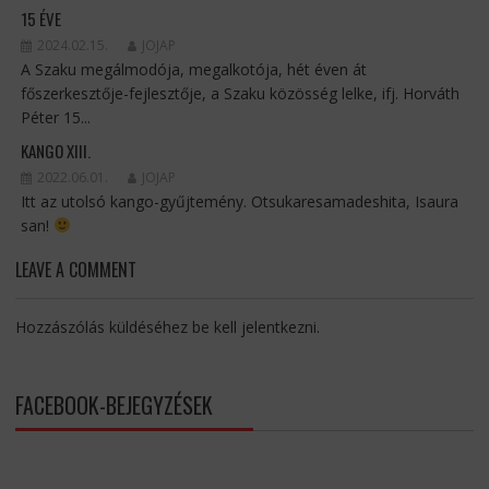
15 ÉVE
2024.02.15.
JOJAP
A Szaku megálmodója, megalkotója, hét éven át
főszerkesztője-fejlesztője, a Szaku közösség lelke, ifj. Horváth
Péter 15...
KANGO XIII.
2022.06.01.
JOJAP
Itt az utolsó kango-gyűjtemény. Otsukaresamadeshita, Isaura
san!
LEAVE A COMMENT
Hozzászólás küldéséhez
be kell jelentkezni
.
FACEBOOK-BEJEGYZÉSEK