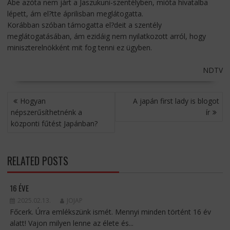
Abe azóta nem járt a Jaszukuni-szentélyben, mióta hivatalba
lépett, ám el?tte áprilisban meglátogatta.
Korábban szóban támogatta el?deit a szentély
meglátogatásában, ám ezidáig nem nyilatkozott arról, hogy
miniszterelnökként mit fog tenni ez ügyben.
NDTV
BEJEGYZÉS
Hogyan
A japán first lady is blogot
NAVIGÁCIÓ
népszerűsíthetnénk a
ír
központi fűtést Japánban?
RELATED POSTS
16 ÉVE
2025.02.13.
JOJAP
Főcerk. Úrra emlékszünk ismét. Mennyi minden történt 16 év
alatt! Vajon milyen lenne az élete és...