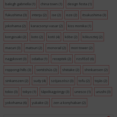
balogh gabriella
(1)
china town
(1)
design festa
(1)
fukushima
(3)
interju
(2)
ise
(2)
isze
(2)
itsukushima
(3)
jokohama
(2)
karacsonyi vasar
(2)
kiss monika
(1)
kongosaki
(2)
koto
(2)
kotó
(4)
kóbe
(2)
kókusztej
(2)
macuri
(3)
matsuri
(2)
monorail
(2)
mori tower
(2)
nagykovet
(3)
odaiba
(1)
receptek
(2)
rizsfőző
(6)
roppongi hills
(3)
sertéshús
(2)
shiitake
(2)
shinkansen
(2)
sinkanszen
(2)
sudy
(4)
szójaszósz
(3)
tofu
(2)
tojás
(2)
tokio
(3)
tokyo
(1)
tápiókagyöngy
(3)
unesco
(1)
urushi
(3)
yokohama
(6)
yukake
(2)
zen a konyhaban
(2)