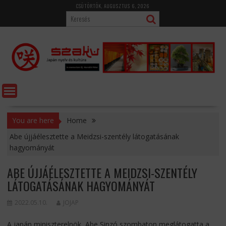
Skip
CSÜTÖRTÖK, AUGUSZTUS 6, 2026
to
content
You are here
Home
Abe újjáélesztette a Meidzsi-szentély látogatásának
hagyományát
ABE ÚJJÁÉLESZTETTE A MEIDZSI-SZENTÉLY
LÁTOGATÁSÁNAK HAGYOMÁNYÁT
2022.05.10.
JOJAP
A japán miniszterelnök, Abe Sinzó szombaton meglátogatta a