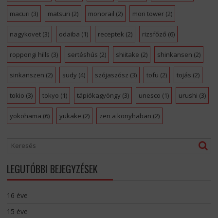
macuri
(3)
matsuri
(2)
monorail
(2)
mori tower
(2)
nagykovet
(3)
odaiba
(1)
receptek
(2)
rizsfőző
(6)
roppongi hills
(3)
sertéshús
(2)
shiitake
(2)
shinkansen
(2)
sinkanszen
(2)
sudy
(4)
szójaszósz
(3)
tofu
(2)
tojás
(2)
tokio
(3)
tokyo
(1)
tápiókagyöngy
(3)
unesco
(1)
urushi
(3)
yokohama
(6)
yukake
(2)
zen a konyhaban
(2)
LEGUTÓBBI BEJEGYZÉSEK
16 éve
15 éve