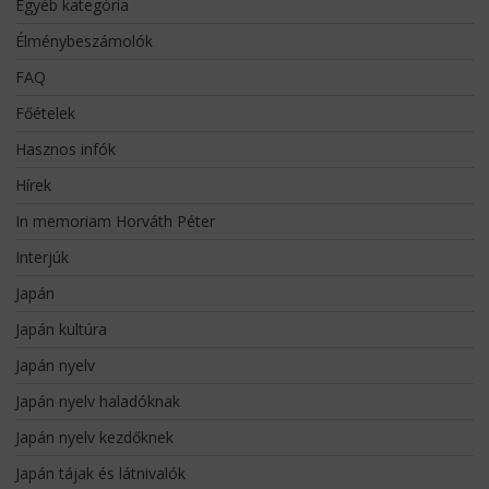
Egyéb kategória
Élménybeszámolók
FAQ
Főételek
Hasznos infók
Hírek
In memoriam Horváth Péter
Interjúk
Japán
Japán kultúra
Japán nyelv
Japán nyelv haladóknak
Japán nyelv kezdőknek
Japán tájak és látnivalók