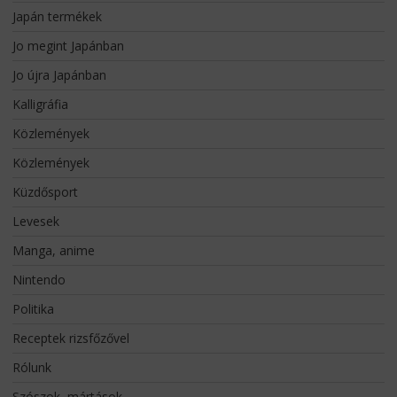
Japán termékek
Jo megint Japánban
Jo újra Japánban
Kalligráfia
Közlemények
Közlemények
Küzdősport
Levesek
Manga, anime
Nintendo
Politika
Receptek rizsfőzővel
Rólunk
Szószok, mártások