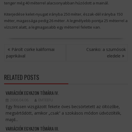
tenger még 40 méterrel alacsonyabban húzódott a mainál.
Kiterjedése kelet-nyugat irányba 250 méter, észak-dél irányba 150
méter, magassága pedig 26 méter. A legmélyebb pontja 25 méterrel a
vízszint alatt, a legmagasabb egy méterrel felette van.
BEJEGYZÉS
Párolt csirke kaliforniai
Csanko: a szumósok
NAVIGÁCIÓ
paprikával
eledele
RELATED POSTS
VARIÁCIÓK EGYAZON TÉMÁRA IV.
2006.04.06.
EMTEEFU
Egy frissen vizsgázott fekete öves becsörtetett az öltözőbe,
megsértődött, amikor „csak” a szokásos módon üdvözölték,
majd...
VARIÁCIÓK EGYAZON TÉMÁRA III.