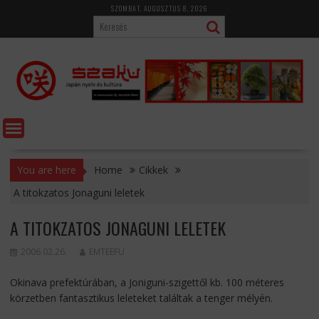
Skip
SZOMBAT, AUGUSZTUS 8, 2026
to
content
You are here
Home
Cikkek
A titokzatos Jonaguni leletek
A TITOKZATOS JONAGUNI LELETEK
2006.02.26.
EMTEEFU
Okinava prefektúrában, a Joniguni-szigettől kb. 100 méteres
körzetben fantasztikus leleteket találtak a tenger mélyén.