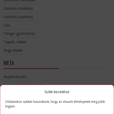
Szúdoku (sudoku)
Szúdoku (sudoku)
Tea
Tenger gyümölcsei
Tippek, cikkek
Vega ételek
META
Bejelentkezés
Bejegyzések hírcsatorna
Sütik kezelése
Hozzászólások hírcsatorna
WordPress Magyarország
Oldalunkon sütiket használunk, hogy az olvasói élményetek még jobb
legyen.