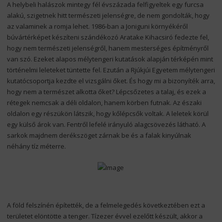
A helybeli halászok mintegy fél évszázada felfigyeltek egy furcsa
alakú, szigetnek hitt természeti jelenségre, de nem gondolták, hogy
az valaminek a romja lehet. 1986-ban a Joniguni környékéről
búvártérképet készíteni szándékozó Aratake Kihacsiró fedezte fel,
hogy nem természeti jelenségről, hanem mesterséges építményről
van szó. Ezeket alapos mélytengeri kutatások alapján térképén mint
történelmi leleteket tüntette fel. Ezután a Rjúkjúi Egyetem mélytengeri
kutatócsoportja kezdte el vizsgálni őket. És hogy mi a bizonyíték arra,
hogy nem a természet alkotta őket? Lépcsőzetes a talaj, és ezek a
rétegek nemcsak a déli oldalon, hanem körben futnak. Az északi
oldalon egy részükön látszik, hogy kőlépcsők voltak. A leletek körül
egy külső árok van. Fentről lefelé irányuló alagcsövezés látható. A
sarkok majdnem derékszöget zárnak be és a falak kinyúlnak
néhány tíz méterre.
A föld felszínén építették, de a felmelegedés következtében ezt a
területet elöntötte a tenger. Tízezer évvel ezelőtt készült, akkor a