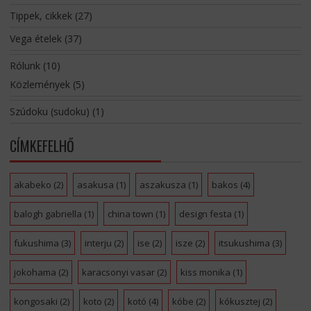
Tippek, cikkek
(27)
Vega ételek
(37)
Rólunk
(10)
Közlemények
(5)
Szúdoku (sudoku)
(1)
CÍMKEFELHŐ
akabeko
(2)
asakusa
(1)
aszakusza
(1)
bakos
(4)
balogh gabriella
(1)
china town
(1)
design festa
(1)
fukushima
(3)
interju
(2)
ise
(2)
isze
(2)
itsukushima
(3)
jokohama
(2)
karacsonyi vasar
(2)
kiss monika
(1)
kongosaki
(2)
koto
(2)
kotó
(4)
kóbe
(2)
kókusztej
(2)