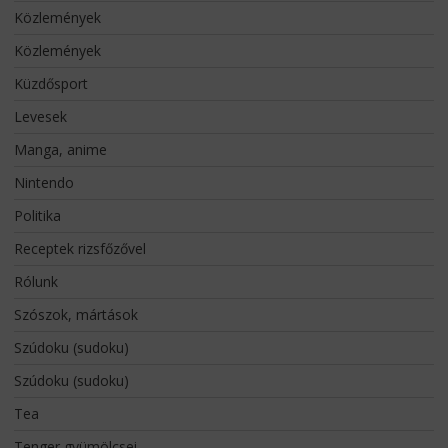
Közlemények
Közlemények
Küzdősport
Levesek
Manga, anime
Nintendo
Politika
Receptek rizsfőzővel
Rólunk
Szószok, mártások
Szúdoku (sudoku)
Szúdoku (sudoku)
Tea
Tenger gyümölcsei