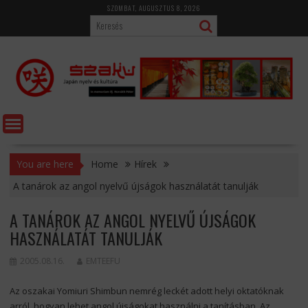
Skip
SZOMBAT, AUGUSZTUS 8, 2026
to
content
You are here
Home
Hírek
A tanárok az angol nyelvű újságok használatát tanulják
A TANÁROK AZ ANGOL NYELVŰ ÚJSÁGOK
HASZNÁLATÁT TANULJÁK
2005.08.16.
EMTEEFU
Az oszakai Yomiuri Shimbun nemrég leckét adott helyi oktatóknak
arról, hogyan lehet angol újságokat használni a tanításban. Az