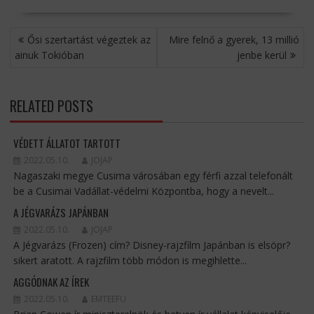
BEJEGYZÉS
Ősi szertartást végeztek az
Mire felnő a gyerek, 13 millió
NAVIGÁCIÓ
ainuk Tokióban
jenbe kerül
RELATED POSTS
VÉDETT ÁLLATOT TARTOTT
2022.05.10.
JOJAP
Nagaszaki megye Cusima városában egy férfi azzal telefonált
be a Cusimai Vadállat-védelmi Központba, hogy a nevelt...
A JÉGVARÁZS JAPÁNBAN
2022.05.10.
JOJAP
A Jégvarázs (Frozen) cím? Disney-rajzfilm Japánban is elsöpr?
sikert aratott. A rajzfilm több módon is megihlette...
AGGÓDNAK AZ ÍREK
2022.05.10.
EMTEEFU