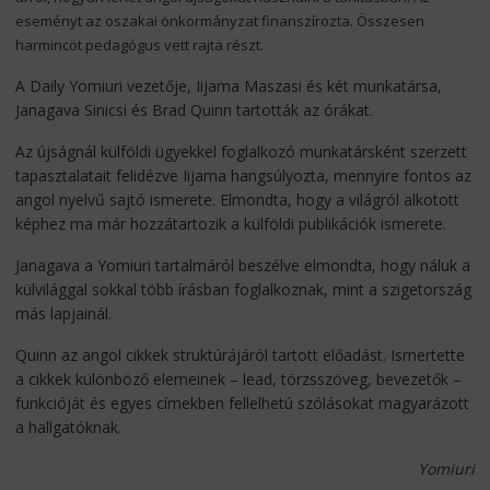
eseményt az oszakai önkormányzat finanszírozta. Összesen
harmincöt pedagógus vett rajta részt.
A Daily Yomiuri vezetője, Iijama Maszasi és két munkatársa,
Janagava Sinicsi és Brad Quinn tartották az órákat.
Az újságnál külföldi ügyekkel foglalkozó munkatársként szerzett
tapasztalatait felidézve Iijama hangsúlyozta, mennyire fontos az
angol nyelvű sajtó ismerete. Elmondta, hogy a világról alkotott
képhez ma már hozzátartozik a külföldi publikációk ismerete.
Janagava a Yomiuri tartalmáról beszélve elmondta, hogy náluk a
külvilággal sokkal több írásban foglalkoznak, mint a szigetország
más lapjainál.
Quinn az angol cikkek struktúrájáról tartott előadást. Ismertette
a cikkek különböző elemeinek – lead, törzsszöveg, bevezetők –
funkcióját és egyes címekben fellelhetú szólásokat magyarázott
a hallgatóknak.
Yomiuri