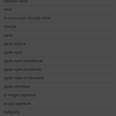
Hasznos infók
Hírek
In memoriam Horváth Péter
Interjúk
Japán
Japán kultúra
Japán nyelv
Japán nyelv haladóknak
Japán nyelv kezdőknek
Japán tájak és látnivalók
Japán termékek
Jo megint Japánban
Jo újra Japánban
Kalligráfia