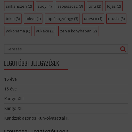
sinkanszen
(2)
sudy
(4)
szójaszósz
(3)
tofu
(2)
tojás
(2)
tokio
(3)
tokyo
(1)
tápiókagyöngy
(3)
unesco
(1)
urushi
(3)
yokohama
(6)
yukake
(2)
zen a konyhaban
(2)
LEGUTÓBBI BEJEGYZÉSEK
16 éve
15 éve
Kango XIII.
Kango XII.
Kandzsik azonos Kun-olvasattal II.