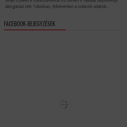
Brian Cowen ír miniszterelnök és hetven ír vállalat képviselője
látogatást tett Tokióban, feltehetően a sokkoló adatok...
FACEBOOK-BEJEGYZÉSEK