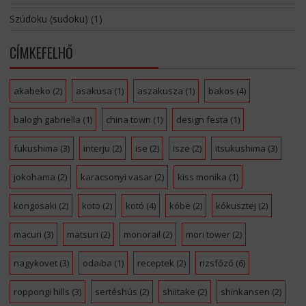
Szúdoku (sudoku)
(1)
CÍMKEFELHŐ
akabeko
(2)
asakusa
(1)
aszakusza
(1)
bakos
(4)
balogh gabriella
(1)
china town
(1)
design festa
(1)
fukushima
(3)
interju
(2)
ise
(2)
isze
(2)
itsukushima
(3)
jokohama
(2)
karacsonyi vasar
(2)
kiss monika
(1)
kongosaki
(2)
koto
(2)
kotó
(4)
kóbe
(2)
kókusztej
(2)
macuri
(3)
matsuri
(2)
monorail
(2)
mori tower
(2)
nagykovet
(3)
odaiba
(1)
receptek
(2)
rizsfőző
(6)
roppongi hills
(3)
sertéshús
(2)
shiitake
(2)
shinkansen
(2)