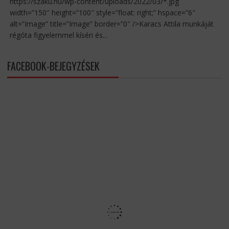
https://szaku.hu/wp-content/uploads/2022/03/*.jpg
width=”150″ height=”100″ style=”float: right;” hspace=”6″
alt=”Image” title=”Image” border=”0″ />Karacs Attila munkáját
régóta figyelemmel kíséri és...
FACEBOOK-BEJEGYZÉSEK