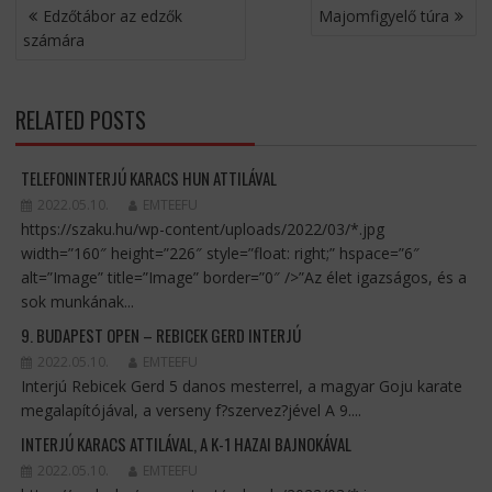
BEJEGYZÉS
Edzőtábor az edzők
Majomfigyelő túra
NAVIGÁCIÓ
számára
RELATED POSTS
TELEFONINTERJÚ KARACS HUN ATTILÁVAL
2022.05.10.
EMTEEFU
https://szaku.hu/wp-content/uploads/2022/03/*.jpg
width=”160″ height=”226″ style=”float: right;” hspace=”6″
alt=”Image” title=”Image” border=”0″ />”Az élet igazságos, és a
sok munkának...
9. BUDAPEST OPEN – REBICEK GERD INTERJÚ
2022.05.10.
EMTEEFU
Interjú Rebicek Gerd 5 danos mesterrel, a magyar Goju karate
megalapítójával, a verseny f?szervez?jével A 9....
INTERJÚ KARACS ATTILÁVAL, A K-1 HAZAI BAJNOKÁVAL
2022.05.10.
EMTEEFU