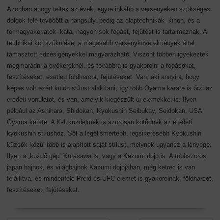
Azonban ahogy teltek az évek, egyre inkább a versenyeken szükséges
dolgok felé tevődött a hangsúly, pedig az alaptechnikák- kihon, és a
formagyakorlatok- kata, nagyon sok fogást, fejütést is tartalmaznak. A
technikai kör szűkülése, a magasabb versenykövetelmények által
támasztott edzésigényekkel magyarázható. Viszont többen igyekeztek
megmaradni a gyökereknél, és továbbra is gyakorolni a fogásokat,
feszítéseket, esetleg földharcot, fejütéseket. Van, aki annyira, hogy
képes volt ezért külön stílust alakítani, így több Oyama karate is őrzi az
eredeti vonulatot, és van, amelyik kiegészült új elemekkel is. Ilyen
például az Ashihara, Shidokan, Kyokushin Seibukay, Seidokan, USA
Oyama karate. A K-1 küzdelmek is szorosan kötődnek az eredeti
kyokushin stílushoz. Sőt a legelismertebb, legsikeresebb Kyokushin
küzdők közül több is alapított saját stílust, melynek ugyanez a lényege.
Ilyen a „küzdő gép” Kurasawa is, vagy a Kazumi dojo is. A többszörös
japán bajnok, és világbajnok Kazumi dojojában, még ketrec is van
felállítva, és mindenféle Preid és UFC elemet is gyakorolnak, földharcot,
feszítéseket, fejütéseket.