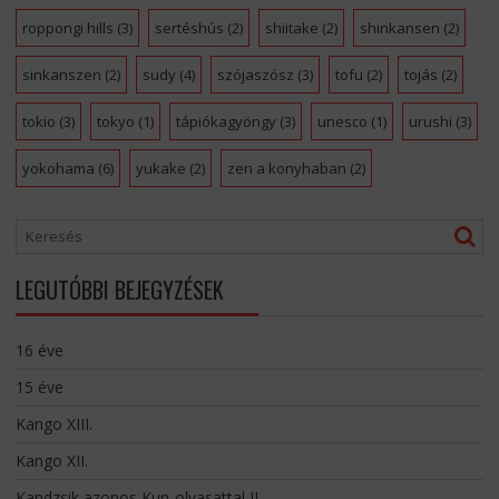
roppongi hills
(3)
sertéshús
(2)
shiitake
(2)
shinkansen
(2)
sinkanszen
(2)
sudy
(4)
szójaszósz
(3)
tofu
(2)
tojás
(2)
tokio
(3)
tokyo
(1)
tápiókagyöngy
(3)
unesco
(1)
urushi
(3)
yokohama
(6)
yukake
(2)
zen a konyhaban
(2)
LEGUTÓBBI BEJEGYZÉSEK
16 éve
15 éve
Kango XIII.
Kango XII.
Kandzsik azonos Kun-olvasattal II.