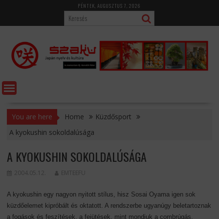
Skip
PÉNTEK, AUGUSZTUS 7, 2026
to
content
You are here
Home
Küzdősport
A kyokushin sokoldalúsága
A KYOKUSHIN SOKOLDALÚSÁGA
2004.05.12.
EMTEEFU
A kyokushin egy nagyon nyitott stílus, hisz Sosai Oyama igen sok
küzdőelemet kipróbált és oktatott. A rendszerbe ugyanúgy beletartoznak
a fogások és feszítések, a fejütések, mint mondjuk a combrúgás.