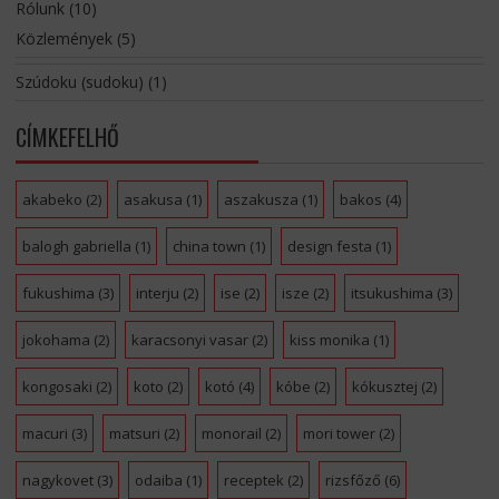
Rólunk
(10)
Közlemények
(5)
Szúdoku (sudoku)
(1)
CÍMKEFELHŐ
akabeko
(2)
asakusa
(1)
aszakusza
(1)
bakos
(4)
balogh gabriella
(1)
china town
(1)
design festa
(1)
fukushima
(3)
interju
(2)
ise
(2)
isze
(2)
itsukushima
(3)
jokohama
(2)
karacsonyi vasar
(2)
kiss monika
(1)
kongosaki
(2)
koto
(2)
kotó
(4)
kóbe
(2)
kókusztej
(2)
macuri
(3)
matsuri
(2)
monorail
(2)
mori tower
(2)
nagykovet
(3)
odaiba
(1)
receptek
(2)
rizsfőző
(6)