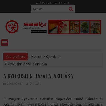
Skip
VASÁRNAP, AUGUSZTUS 9, 2026
to
content
You are here
Home
Cikkek
A kyokushin hazai alakulása
A KYOKUSHIN HAZAI ALAKULÁSA
2005.02.08.
EMTEEFU
A magyar kyokushin alakulása alapvetően Furkó Kálmán és
Adámy István nevével köthető össze a kezdetekben. Mindketten a