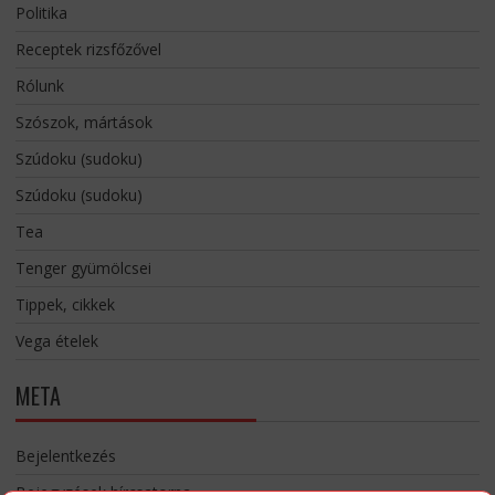
Politika
Receptek rizsfőzővel
Rólunk
Szószok, mártások
Szúdoku (sudoku)
Szúdoku (sudoku)
Tea
Tenger gyümölcsei
Tippek, cikkek
Vega ételek
META
Bejelentkezés
Bejegyzések hírcsatorna