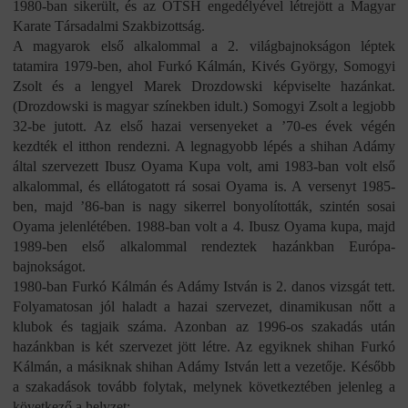
1980-ban sikerült, és az OTSH engedélyével létrejött a Magyar
Karate Társadalmi Szakbizottság.
A magyarok első alkalommal a 2. világbajnokságon léptek
tatamira 1979-ben, ahol Furkó Kálmán, Kivés György, Somogyi
Zsolt és a lengyel Marek Drozdowski képviselte hazánkat.
(Drozdowski is magyar színekben idult.) Somogyi Zsolt a legjobb
32-be jutott. Az első hazai versenyeket a ’70-es évek végén
kezdték el itthon rendezni. A legnagyobb lépés a shihan Adámy
által szervezett Ibusz Oyama Kupa volt, ami 1983-ban volt első
alkalommal, és ellátogatott rá sosai Oyama is. A versenyt 1985-
ben, majd ’86-ban is nagy sikerrel bonyolították, szintén sosai
Oyama jelenlétében. 1988-ban volt a 4. Ibusz Oyama kupa, majd
1989-ben első alkalommal rendeztek hazánkban Európa-
bajnokságot.
1980-ban Furkó Kálmán és Adámy István is 2. danos vizsgát tett.
Folyamatosan jól haladt a hazai szervezet, dinamikusan nőtt a
klubok és tagjaik száma. Azonban az 1996-os szakadás után
hazánkban is két szervezet jött létre. Az egyiknek shihan Furkó
Kálmán, a másiknak shihan Adámy István lett a vezetője. Később
a szakadások tovább folytak, melynek következtében jelenleg a
következő a helyzet: