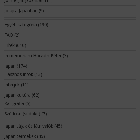
Jo megint Japánban
(11)
Jo újra Japánban
(9)
Egyéb kategória
(190)
FAQ
(2)
Hírek
(610)
In memoriam Horváth Péter
(3)
Japán
(174)
Hasznos infók
(13)
Interjúk
(11)
Japán kultúra
(62)
Kalligráfia
(6)
Szúdoku (sudoku)
(7)
Japán tájak és látnivalók
(45)
Japán termékek
(45)