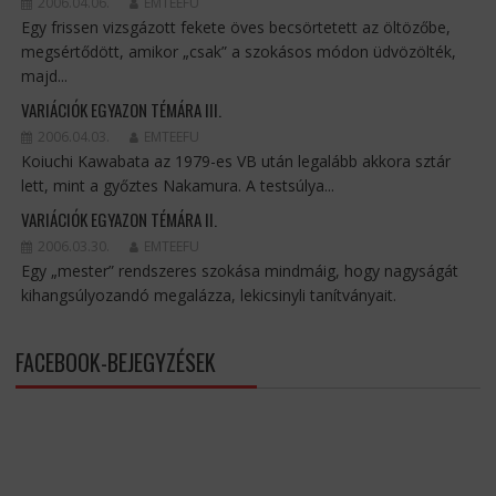
2006.04.06.
EMTEEFU
Egy frissen vizsgázott fekete öves becsörtetett az öltözőbe,
megsértődött, amikor „csak” a szokásos módon üdvözölték,
majd...
VARIÁCIÓK EGYAZON TÉMÁRA III.
2006.04.03.
EMTEEFU
Koiuchi Kawabata az 1979-es VB után legalább akkora sztár
lett, mint a győztes Nakamura. A testsúlya...
VARIÁCIÓK EGYAZON TÉMÁRA II.
2006.03.30.
EMTEEFU
Egy „mester” rendszeres szokása mindmáig, hogy nagyságát
kihangsúlyozandó megalázza, lekicsinyli tanítványait.
FACEBOOK-BEJEGYZÉSEK