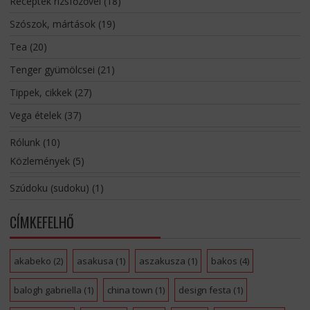
Receptek rizsfőzővel
(18)
Szószok, mártások
(19)
Tea
(20)
Tenger gyümölcsei
(21)
Tippek, cikkek
(27)
Vega ételek
(37)
Rólunk
(10)
Közlemények
(5)
Szúdoku (sudoku)
(1)
CÍMKEFELHŐ
akabeko
(2)
asakusa
(1)
aszakusza
(1)
bakos
(4)
balogh gabriella
(1)
china town
(1)
design festa
(1)