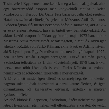
Testnevelési Egyetemen ismerkedtek meg a karate alapjaival, ahol
egy önszerveződő csoport már könyvekből tanulta a keleti
küzdősportot. Később Dr. Galla Feri bácsi próbálta őket segíteni.
Hatalmas szakmai előrelépést jelentett Mészáros Attila 2. danos,
Svédországban élő mester bekapcsolódása a munkába, aki a ’70-
es évek elején látogatott haza és tartott egy bemutató edzést. Az
akkor kezdő csoport önállóan gyakorolt, majd 1973-ban, mikor
Mészáros Attila mester ismét hazalátogatott, a tanulók övvizsgát
tehettek. Köztük volt Furkó Kálmán, aki 3. kyút, és Adámy István,
aki 5. kyút kapott. Egy év múlva mindketten 2. kyút kaptak. 1977-
ben Adámy István Lengyelországban, Furkó Kálmán pedig
Szolnokon teljesítette az 1. dan követelményeit, 1978-ban. Ekkor
persze már több követőjük is volt. Furkó Kálmán, a szolnoki
nemzetközi edzőtáborban teljesítette a mestervizsgát.
A két említett mester igen ellentétes személyiség, de mindketten
nagyon sokat tudtak hozzátenni a hazai karate élethez, és igen
dinamikusan, jól kiegészítve egymást, építették a magyar
kyokushin életet.
Az első klubok Budapesten, Szolnokon, Székesfehérváron jöttek
létre. Hivatalosan igen nehéz volt elfogadtatni a karatét, de végül