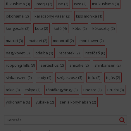
fukushima
(3)
interju
(2)
ise
(2)
isze
(2)
itsukushima
(3)
jokohama
(2)
karacsonyi vasar
(2)
kiss monika
(1)
kongosaki
(2)
koto
(2)
kotó
(4)
kóbe
(2)
kókusztej
(2)
macuri
(3)
matsuri
(2)
monorail
(2)
mori tower
(2)
nagykovet
(3)
odaiba
(1)
receptek
(2)
rizsfőző
(6)
roppongi hills
(3)
sertéshús
(2)
shiitake
(2)
shinkansen
(2)
sinkanszen
(2)
sudy
(4)
szójaszósz
(3)
tofu
(2)
tojás
(2)
tokio
(3)
tokyo
(1)
tápiókagyöngy
(3)
unesco
(1)
urushi
(3)
yokohama
(6)
yukake
(2)
zen a konyhaban
(2)