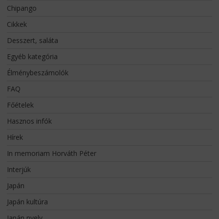
Chipango
Cikkek
Desszert, saláta
Egyéb kategória
Élménybeszámolók
FAQ
Főételek
Hasznos infók
Hírek
In memoriam Horváth Péter
Interjúk
Japán
Japán kultúra
Japán nyelv