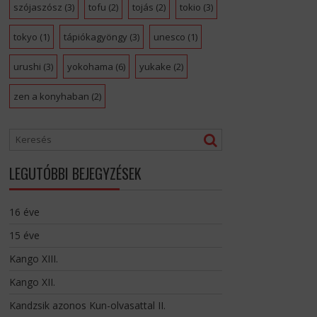
szójaszósz
(3)
tofu
(2)
tojás
(2)
tokio
(3)
tokyo
(1)
tápiókagyöngy
(3)
unesco
(1)
urushi
(3)
yokohama
(6)
yukake
(2)
zen a konyhaban
(2)
LEGUTÓBBI BEJEGYZÉSEK
16 éve
15 éve
Kango XIII.
Kango XII.
Kandzsik azonos Kun-olvasattal II.