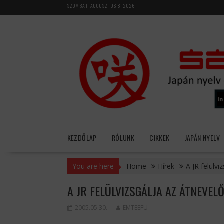
Skip
SZOMBAT, AUGUSZTUS 8, 2026
to
content
KEZDŐLAP
RÓLUNK
CIKKEK
JAPÁN NYELV
You are here
Home
Hírek
A JR felülvi
A JR FELÜLVIZSGÁLJA AZ ÁTNEVEL
2005.05.30.
EMTEEFU