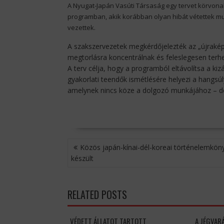
A Nyugat-Japán Vasúti Társaság egy tervet körvon
programban, akik korábban olyan hibát vétettek mu
vezettek.
A szakszervezetek megkérdőjelezték az „újraképz
megtorlásra koncentrálnak és feleslegesen terhel
A terv célja, hogy a programból eltávolítsa a ki
gyakorlati teendők ismétlésére helyezi a hangsú
amelynek nincs köze a dolgozó munkájához – derü
BEJEGYZÉS
Közös japán-kínai-dél-koreai történelemkön
NAVIGÁCIÓ
készült
RELATED POSTS
VÉDETT ÁLLATOT TARTOTT
A JÉGVAR