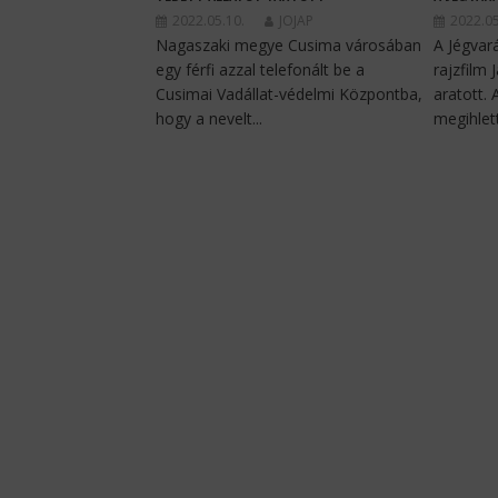
2022.05.10.
JOJAP
2022.05
Nagaszaki megye Cusima városában
A Jégvar
egy férfi azzal telefonált be a
rajzfilm 
Cusimai Vadállat-védelmi Központba,
aratott.
hogy a nevelt...
megihlett