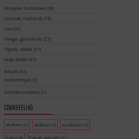
Receptek rizsfőzővel
(18)
Szószok, mártások
(19)
Tea
(20)
Tenger gyümölcsei
(21)
Tippek, cikkek
(27)
Vega ételek
(37)
Rólunk
(10)
Közlemények
(5)
Szúdoku (sudoku)
(1)
CÍMKEFELHŐ
akabeko
(2)
asakusa
(1)
aszakusza
(1)
bakos
(4)
balogh gabriella
(1)