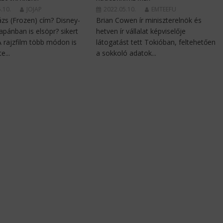
.10.
JOJAP
2022.05.10.
EMTEEFU
ázs (Frozen) cím? Disney-
Brian Cowen ír miniszterelnök és
Japánban is elsöpr? sikert
hetven ír vállalat képviselője
 A rajzfilm több módon is
látogatást tett Tokióban, feltehetően
e...
a sokkoló adatok...