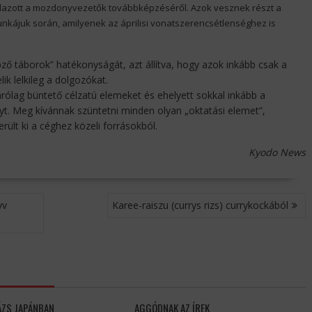
alazott a mozdonyvezetők továbbképzéséről. Azok vesznek részt a
nkájuk során, amilyenek az áprilisi vonatszerencsétlenséghez is
ő táborok” hatékonyságát, azt állítva, hogy azok inkább csak a
ik lelkileg a dolgozókat.
zárólag büntető célzatú elemeket és ehelyett sokkal inkább a
lyt. Meg kívánnak szüntetni minden olyan „oktatási elemet”,
lt ki a céghez közeli forrásokból.
Kyodo News
yv
Karee-raiszu (currys rizs) currykockából
ÁZS JAPÁNBAN
AGGÓDNAK AZ ÍREK