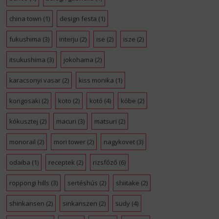
china town
(1)
design festa
(1)
fukushima
(3)
interju
(2)
ise
(2)
isze
(2)
itsukushima
(3)
jokohama
(2)
karacsonyi vasar
(2)
kiss monika
(1)
kongosaki
(2)
koto
(2)
kotó
(4)
kóbe
(2)
kókusztej
(2)
macuri
(3)
matsuri
(2)
monorail
(2)
mori tower
(2)
nagykovet
(3)
odaiba
(1)
receptek
(2)
rizsfőző
(6)
roppongi hills
(3)
sertéshús
(2)
shiitake
(2)
shinkansen
(2)
sinkanszen
(2)
sudy
(4)