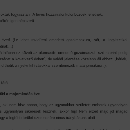
oktak fogyasztani. A leves hozzávalói különbözőek lehetnek.
yékén igen népszerű.
et! (Le lehet rövidíteni omedetó gozaimaszura, sőt, a lingvisztikai
atnak…)
általában ez követi az akemasite omedetó gozaimaszut, szó szerint pedig
sséget a következő évben”, de valódi jelentése közelebb áll ehhez: „kérlek,
vidíthetik a nyelvi kihívásokkal szembenézők mata jorosikura ;).
fáról
004 a majomkodás éve
, aki nem hisz abban, hogy az ugyanakkor született emberek ugyanolyan
és ugyanolyan sikeresek lesznek, akkor fujj! Nem érzed majd jól magad
ogy a legtöbb terület szerencsére nincs irányításunk alatt.