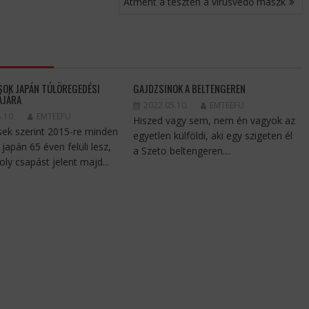
Átment a teszten a vírusvédő maszk
OK JAPÁN TÚLÖREGEDÉSI
GAJDZSINOK A BELTENGEREN
ÁJÁRA
2022.05.10.
EMTEEFU
.10.
EMTEEFU
Hiszed vagy sem, nem én vagyok az
sek szerint 2015-re minden
egyetlen külföldi, aki egy szigeten él
japán 65 éven felüli lesz,
a Szeto beltengeren....
ly csapást jelent majd...