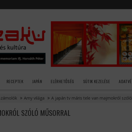
RECEPTEK
JAPÁN
ELÉRHETŐSÉG
SÜTIK KEZELÉSE
ADATVÉ
számolók
Amy világa
A japán tv máris tele van majmokról szól
JMOKRÓL SZÓLÓ MŰSORRAL