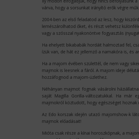
Ily módon elfogadjuk, hogy nincs befolyásunk a
várva, hogy a sorsunkat irányító erők végre mű
2004-ben az első feladatod az lesz, hogy kiszórd
lemészárolhatod őket, és részt vehetsz különféle 
vagy a szósszal nyakonöntve fogyasztás (nyugati 
Ha ehelyett bikababák hordáit halmoztad fel, c
ízük van, de hát ez jellemző a namakóra is, és a
Ha a majom évében születtél, de nem vagy siker
majmok is leesnek a fáról. A majom ideje délután
hozzáfognod a majom-üzlethez.
Néhányan majmot fognak vásárolni háziállatnak
saját Magilla Gorilla-változatukkal. Ha már 
majmokról köztudott, hogy egészséget hoznak 
Az Edo korszak idején utazó majomshow-k láto
majmok előadásait!
Mióta csak része a kínai horoszkópnak, a majom 