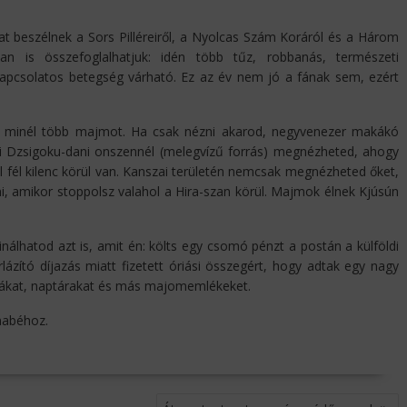
t beszélnek a Sors Pilléreiről, a Nyolcas Szám Koráról és a Három
ban is összefoglalhatjuk: idén több tűz, robbanás, természeti
 kapcsolatos betegség várható. Ez az év nem jó a fának sem, ezért
 minél több majmot. Ha csak nézni akarod, negyvenezer makákó
ói Dzsigoku-dani onszennél (melegvízű forrás) megnézheted, ahogy
el fél kilenc körül van. Kanszai területén nemcsak megnézheted őket,
 amikor stoppolsz valahol a Hira-szan körül. Majmok élnek Kjúsún
álhatod azt is, amit én: költs egy csomó pénzt a postán a külföldi
ázító díjazás miatt fizetett óriási összegért, hogy adtak egy nagy
rákat, naptárakat és más majomemlékeket.
nabéhoz.