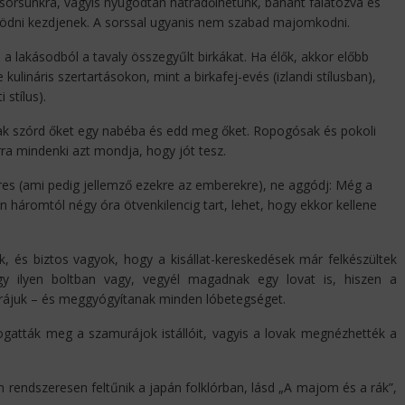
 sorsunkra, vagyis nyugodtan hátradőlhetünk, banánt falatozva és
ködni kezdjenek. A sorssal ugyanis nem szabad majomkodni.
 a lakásodból a tavaly összegyűlt birkákat. Ha élők, akkor előbb
kulináris szertartásokon, mint a birkafej-evés (izlandi stílusban),
stílus).
sak szórd őket egy nabéba és edd meg őket. Ropogósak és pokoli
rra mindenki azt mondja, hogy jót tesz.
es (ami pedig jellemző ezekre az emberekre), ne aggódj: Még a
 háromtól négy óra ötvenkilencig tart, lehet, hogy ekkor kellene
, és biztos vagyok, hogy a kisállat-kereskedések már felkészültek
egy ilyen boltban vagy, vegyél magadnak egy lovat is, hiszen a
rájuk – és meggyógyítanak minden lóbetegséget.
gatták meg a szamurájok istállóit, vagyis a lovak megnézhették a
rendszeresen feltűnik a japán folklórban, lásd „A majom és a rák”,