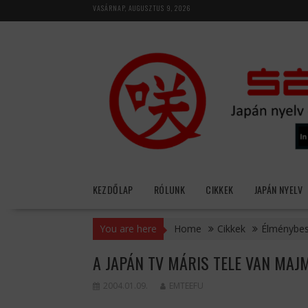
Skip
VASÁRNAP, AUGUSZTUS 9, 2026
to
content
KEZDŐLAP
RÓLUNK
CIKKEK
JAPÁN NYELV
You are here
Home
Cikkek
Élménybe
A JAPÁN TV MÁRIS TELE VAN MA
2004.01.09.
EMTEEFU