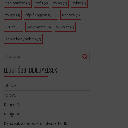
szójaszósz
(3)
tofu
(2)
tojás
(2)
tokio
(3)
tokyo
(1)
tápiókagyöngy
(3)
unesco
(1)
urushi
(3)
yokohama
(6)
yukake
(2)
zen a konyhaban
(2)
LEGUTÓBBI BEJEGYZÉSEK
16 éve
15 éve
Kango XIII.
Kango XII.
Kandzsik azonos Kun-olvasattal II.