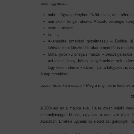
Szómagyarázat
nabe – Agyagedényben főzött leves, amit télen sz
namako – Tengeri uborka. A Szeto beltenger körn
szaru – majom
ki – fa
Akemasite omedetó gozaimaszu – Boldog új év
kihívásokkal küszködők akár omedetót is mondh
Mata, jorosiku onegaisimaszu – Beszélgetéskor 
azt jelenti, hogy „kérlek, tegyél nekem sok szíve
légy velem idén is kedves”. Ezt a kifejezést is rö
A nap mondása:
Szaru mo ki kara ocsiru
– Még a majmok is leesnek a 
2
A 2004-es év a majom éve. Ha te olyan valaki vagy
személyiséggel bírnak, ugyanaz a sors vár rájuk 
Ázsiában. Errefelé ugyanis az életről azt gondolják, h