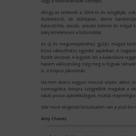
vagy a Momotaróban szereplő.
Ahogy az emberek a 2004-es év vizsgálják, soka
Büntetésről, de dióhéjban, illetve banánhéj
katasztrófa, utazás, utazási baleset és májjal
bánj kíméletesen a bútoroddal.
Az új év megünnepléséhez gyűjts magad köré
közül választhatsz egyedül Japánban. A nagan
fürdőt vesznek. A legjobb idő a kukkolásra regg
hanem valószínűleg még meg is fognak támadni,
is, a trópusi Jakusimán.
Ha nem akarsz nagyon messze utazni, akkor csin
csomagokra. Annyira szégyellték magukat a vérl
rakás postai ajándéktárgyat, köztük majomfigu
Már most elegendő hozzávalóm van a jövő évi 
Amy Chavez
BEJEGYZÉS