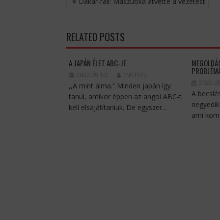
Dakar-rali: Maszuoka átvette a vezetést
NAVIGÁCIÓ
RELATED POSTS
A JAPÁN ÉLET ABC-JE
MEGOLDÁS
PROBLÉM
2022.05.10.
EMTEEFU
2022.05
,,A mint alma.” Minden japán így
A becslé
tanul, amikor éppen az angol ABC-t
negyedik 
kell elsajátítaniuk. De egyszer...
ami komo