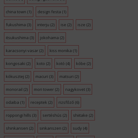
china town
(1)
design festa
(1)
fukushima
(3)
interju
(2)
ise
(2)
isze
(2)
itsukushima
(3)
jokohama
(2)
karacsonyi vasar
(2)
kiss monika
(1)
kongosaki
(2)
koto
(2)
kotó
(4)
kóbe
(2)
kókusztej
(2)
macuri
(3)
matsuri
(2)
monorail
(2)
mori tower
(2)
nagykovet
(3)
odaiba
(1)
receptek
(2)
rizsfőző
(6)
roppongi hills
(3)
sertéshús
(2)
shiitake
(2)
shinkansen
(2)
sinkanszen
(2)
sudy
(4)