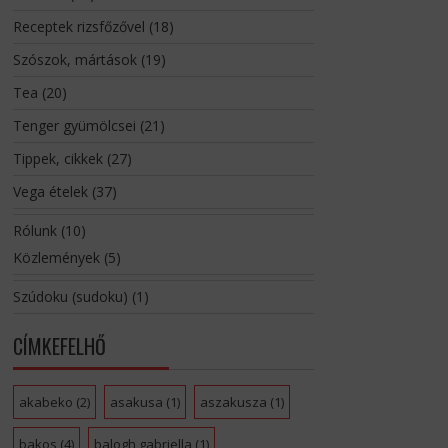
Receptek rizsfőzővel
(18)
Szószok, mártások
(19)
Tea
(20)
Tenger gyümölcsei
(21)
Tippek, cikkek
(27)
Vega ételek
(37)
Rólunk
(10)
Közlemények
(5)
Szúdoku (sudoku)
(1)
CÍMKEFELHŐ
akabeko
(2)
asakusa
(1)
aszakusza
(1)
bakos
(4)
balogh gabriella
(1)