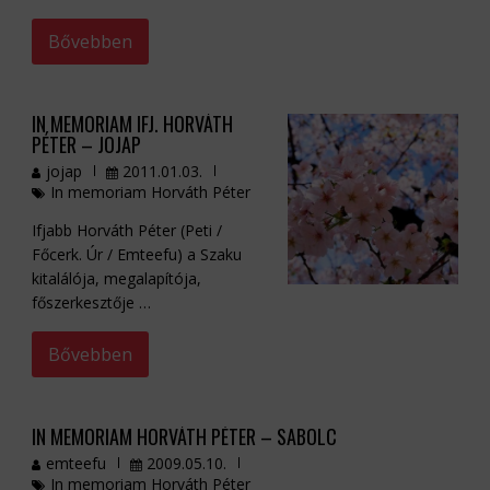
Bővebben
IN MEMORIAM IFJ. HORVÁTH
PÉTER – JOJAP
jojap
2011.01.03.
In memoriam Horváth Péter
Ifjabb Horváth Péter (Peti /
Főcerk. Úr / Emteefu) a Szaku
kitalálója, megalapítója,
főszerkesztője …
Bővebben
IN MEMORIAM HORVÁTH PÉTER – SABOLC
emteefu
2009.05.10.
In memoriam Horváth Péter