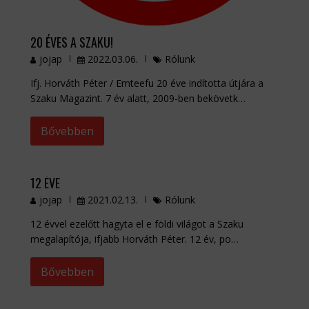
20 ÉVES A SZAKU!
jojap
2022.03.06.
Rólunk
Ifj. Horváth Péter / Emteefu 20 éve indította útjára a
Szaku Magazint. 7 év alatt, 2009-ben bekövetk…
Bővebben
12 ÉVE
jojap
2021.02.13.
Rólunk
12 évvel ezelőtt hagyta el e földi világot a Szaku
megalapítója, ifjabb Horváth Péter. 12 év, po…
Bővebben