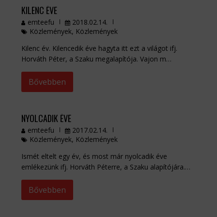
KILENC ÉVE
emteefu
2018.02.14.
Közlemények
,
Közlemények
Kilenc év. Kilencedik éve hagyta itt ezt a világot ifj.
Horváth Péter, a Szaku megalapítója. Vajon m…
Bővebben
NYOLCADIK ÉVE
emteefu
2017.02.14.
Közlemények
,
Közlemények
Ismét eltelt egy év, és most már nyolcadik éve
emlékezünk ifj. Horváth Péterre, a Szaku alapítójára.…
Bővebben