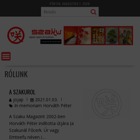
Skip
PÉNTEK, AUGUSZTUS 7, 2026
to
content
RÓLUNK
A SZAKURÓL
jojap
2021.01.03.
In memoriam Horváth Péter
A Szaku Magazint 2002-ben
Horváth Péter indította útjára (a
Szakunál Főcerk. Úr vagy
Emteefu néven i…