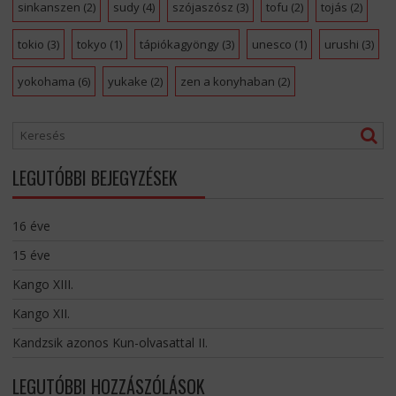
sinkanszen
(2)
sudy
(4)
szójaszósz
(3)
tofu
(2)
tojás
(2)
tokio
(3)
tokyo
(1)
tápiókagyöngy
(3)
unesco
(1)
urushi
(3)
yokohama
(6)
yukake
(2)
zen a konyhaban
(2)
LEGUTÓBBI BEJEGYZÉSEK
16 éve
15 éve
Kango XIII.
Kango XII.
Kandzsik azonos Kun-olvasattal II.
LEGUTÓBBI HOZZÁSZÓLÁSOK