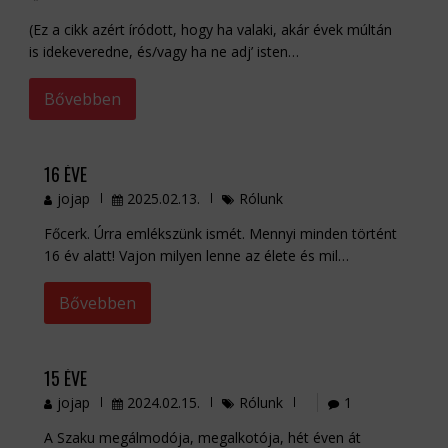
(Ez a cikk azért íródott, hogy ha valaki, akár évek múltán
is idekeveredne, és/vagy ha ne adj’ isten…
Bővebben
16 ÉVE
jojap
2025.02.13.
Rólunk
Főcerk. Úrra emlékszünk ismét. Mennyi minden történt
16 év alatt! Vajon milyen lenne az élete és mil…
Bővebben
15 ÉVE
jojap
2024.02.15.
Rólunk
1
A Szaku megálmodója, megalkotója, hét éven át