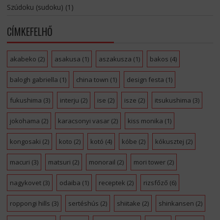
Szúdoku (sudoku)
(1)
CÍMKEFELHŐ
akabeko
(2)
asakusa
(1)
aszakusza
(1)
bakos
(4)
balogh gabriella
(1)
china town
(1)
design festa
(1)
fukushima
(3)
interju
(2)
ise
(2)
isze
(2)
itsukushima
(3)
jokohama
(2)
karacsonyi vasar
(2)
kiss monika
(1)
kongosaki
(2)
koto
(2)
kotó
(4)
kóbe
(2)
kókusztej
(2)
macuri
(3)
matsuri
(2)
monorail
(2)
mori tower
(2)
nagykovet
(3)
odaiba
(1)
receptek
(2)
rizsfőző
(6)
roppongi hills
(3)
sertéshús
(2)
shiitake
(2)
shinkansen
(2)