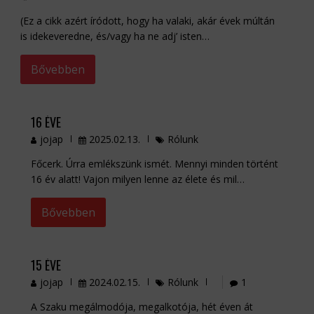
(Ez a cikk azért íródott, hogy ha valaki, akár évek múltán
is idekeveredne, és/vagy ha ne adj’ isten…
Bővebben
16 ÉVE
jojap
2025.02.13.
Rólunk
Főcerk. Úrra emlékszünk ismét. Mennyi minden történt
16 év alatt! Vajon milyen lenne az élete és mil…
Bővebben
15 ÉVE
jojap
2024.02.15.
Rólunk
1
A Szaku megálmodója, megalkotója, hét éven át