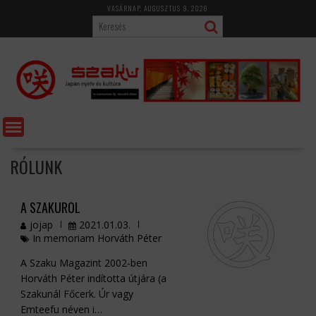
Skip
VASÁRNAP, AUGUSZTUS 9, 2026
to
content
RÓLUNK
A SZAKURÓL
jojap
2021.01.03.
In memoriam Horváth Péter
A Szaku Magazint 2002-ben
Horváth Péter indította útjára (a
Szakunál Főcerk. Úr vagy
Emteefu néven i…