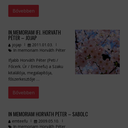
Bővebben
IN MEMORIAM IFJ. HORVÁTH
PÉTER – JOJAP
jojap
2011.01.03.
In memoriam Horváth Péter
Ifjabb Horváth Péter (Peti /
Főcerk. Úr / Emteefu) a Szaku
kitalálója, megalapítója,
főszerkesztője …
Bővebben
IN MEMORIAM HORVÁTH PÉTER – SABOLC
emteefu
2009.05.10.
In memoriam Horváth Péter