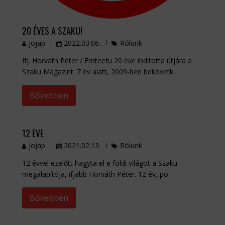
20 ÉVES A SZAKU!
jojap
2022.03.06.
Rólunk
Ifj. Horváth Péter / Emteefu 20 éve indította útjára a
Szaku Magazint. 7 év alatt, 2009-ben bekövetk…
Bővebben
12 ÉVE
jojap
2021.02.13.
Rólunk
12 évvel ezelőtt hagyta el e földi világot a Szaku
megalapítója, ifjabb Horváth Péter. 12 év, po…
Bővebben