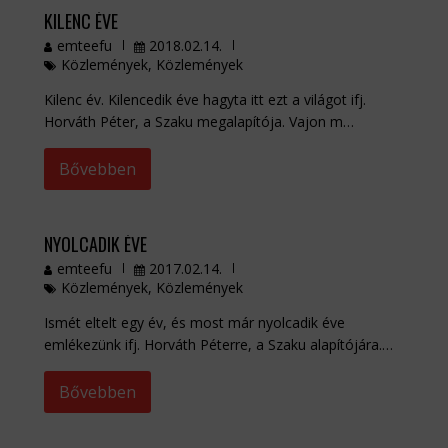
KILENC ÉVE
emteefu
2018.02.14.
Közlemények
,
Közlemények
Kilenc év. Kilencedik éve hagyta itt ezt a világot ifj.
Horváth Péter, a Szaku megalapítója. Vajon m…
Bővebben
NYOLCADIK ÉVE
emteefu
2017.02.14.
Közlemények
,
Közlemények
Ismét eltelt egy év, és most már nyolcadik éve
emlékezünk ifj. Horváth Péterre, a Szaku alapítójára.…
Bővebben