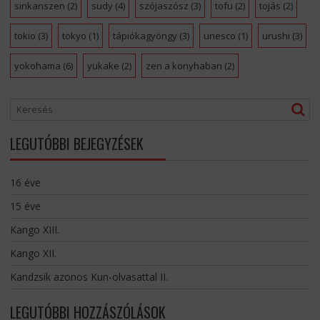
sinkanszen
(2)
sudy
(4)
szójaszósz
(3)
tofu
(2)
tojás
(2)
tokio
(3)
tokyo
(1)
tápiókagyöngy
(3)
unesco
(1)
urushi
(3)
yokohama
(6)
yukake
(2)
zen a konyhaban
(2)
LEGUTÓBBI BEJEGYZÉSEK
16 éve
15 éve
Kango XIII.
Kango XII.
Kandzsik azonos Kun-olvasattal II.
LEGUTÓBBI HOZZÁSZÓLÁSOK