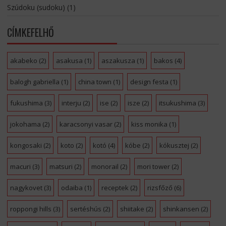
Szúdoku (sudoku)
(1)
CÍMKEFELHŐ
akabeko
(2)
asakusa
(1)
aszakusza
(1)
bakos
(4)
balogh gabriella
(1)
china town
(1)
design festa
(1)
fukushima
(3)
interju
(2)
ise
(2)
isze
(2)
itsukushima
(3)
jokohama
(2)
karacsonyi vasar
(2)
kiss monika
(1)
kongosaki
(2)
koto
(2)
kotó
(4)
kóbe
(2)
kókusztej
(2)
macuri
(3)
matsuri
(2)
monorail
(2)
mori tower
(2)
nagykovet
(3)
odaiba
(1)
receptek
(2)
rizsfőző
(6)
roppongi hills
(3)
sertéshús
(2)
shiitake
(2)
shinkansen
(2)