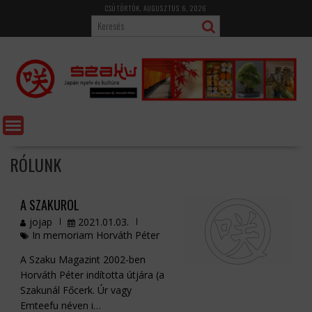
Skip
CSÜTÖRTÖK, AUGUSZTUS 6, 2026
to
content
RÓLUNK
A SZAKURÓL
jojap
2021.01.03.
In memoriam Horváth Péter
A Szaku Magazint 2002-ben
Horváth Péter indította útjára (a
Szakunál Főcerk. Úr vagy
Emteefu néven i…