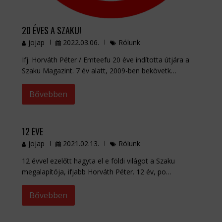
20 ÉVES A SZAKU!
jojap
2022.03.06.
Rólunk
Ifj. Horváth Péter / Emteefu 20 éve indította útjára a
Szaku Magazint. 7 év alatt, 2009-ben bekövetk…
Bővebben
12 ÉVE
jojap
2021.02.13.
Rólunk
12 évvel ezelőtt hagyta el e földi világot a Szaku
megalapítója, ifjabb Horváth Péter. 12 év, po…
Bővebben