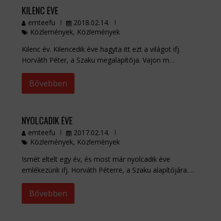
KILENC ÉVE
emteefu
2018.02.14.
Közlemények
,
Közlemények
Kilenc év. Kilencedik éve hagyta itt ezt a világot ifj.
Horváth Péter, a Szaku megalapítója. Vajon m…
Bővebben
NYOLCADIK ÉVE
emteefu
2017.02.14.
Közlemények
,
Közlemények
Ismét eltelt egy év, és most már nyolcadik éve
emlékezünk ifj. Horváth Péterre, a Szaku alapítójára.…
Bővebben