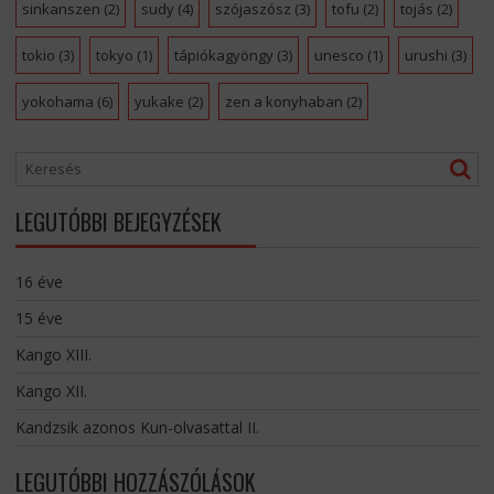
sinkanszen
(2)
sudy
(4)
szójaszósz
(3)
tofu
(2)
tojás
(2)
tokio
(3)
tokyo
(1)
tápiókagyöngy
(3)
unesco
(1)
urushi
(3)
yokohama
(6)
yukake
(2)
zen a konyhaban
(2)
LEGUTÓBBI BEJEGYZÉSEK
16 éve
15 éve
Kango XIII.
Kango XII.
Kandzsik azonos Kun-olvasattal II.
LEGUTÓBBI HOZZÁSZÓLÁSOK