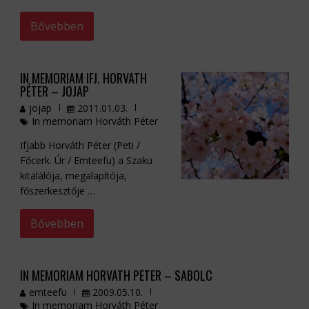
Bővebben
IN MEMORIAM IFJ. HORVÁTH
PÉTER – JOJAP
jojap
2011.01.03.
In memoriam Horváth Péter
Ifjabb Horváth Péter (Peti /
Főcerk. Úr / Emteefu) a Szaku
kitalálója, megalapítója,
főszerkesztője …
Bővebben
IN MEMORIAM HORVÁTH PÉTER – SABOLC
emteefu
2009.05.10.
In memoriam Horváth Péter