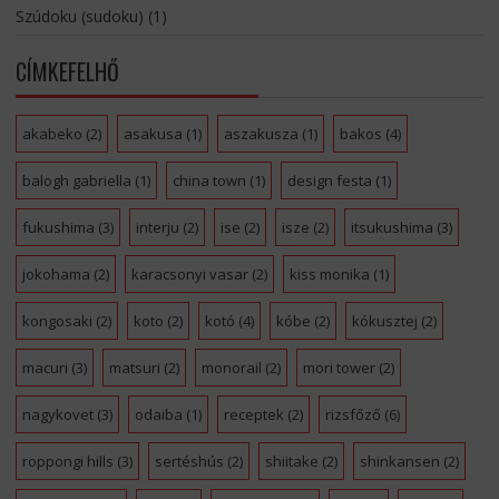
Szúdoku (sudoku)
(1)
CÍMKEFELHŐ
akabeko
(2)
asakusa
(1)
aszakusza
(1)
bakos
(4)
balogh gabriella
(1)
china town
(1)
design festa
(1)
fukushima
(3)
interju
(2)
ise
(2)
isze
(2)
itsukushima
(3)
jokohama
(2)
karacsonyi vasar
(2)
kiss monika
(1)
kongosaki
(2)
koto
(2)
kotó
(4)
kóbe
(2)
kókusztej
(2)
macuri
(3)
matsuri
(2)
monorail
(2)
mori tower
(2)
nagykovet
(3)
odaiba
(1)
receptek
(2)
rizsfőző
(6)
roppongi hills
(3)
sertéshús
(2)
shiitake
(2)
shinkansen
(2)