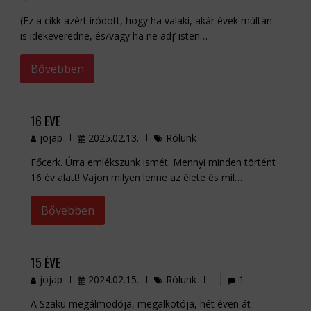
(Ez a cikk azért íródott, hogy ha valaki, akár évek múltán
is idekeveredne, és/vagy ha ne adj’ isten…
Bővebben
16 ÉVE
jojap
2025.02.13.
Rólunk
Főcerk. Úrra emlékszünk ismét. Mennyi minden történt
16 év alatt! Vajon milyen lenne az élete és mil…
Bővebben
15 ÉVE
jojap
2024.02.15.
Rólunk
1
A Szaku megálmodója, megalkotója, hét éven át