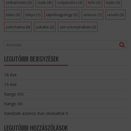
sinkanszen
(2)
sudy
(4)
szójaszósz
(3)
tofu
(2)
tojás
(2)
tokio
(3)
tokyo
(1)
tápiókagyöngy
(3)
unesco
(1)
urushi
(3)
yokohama
(6)
yukake
(2)
zen a konyhaban
(2)
LEGUTÓBBI BEJEGYZÉSEK
16 éve
15 éve
Kango XIII.
Kango XII.
Kandzsik azonos Kun-olvasattal II.
LEGUTÓBBI HOZZÁSZÓLÁSOK