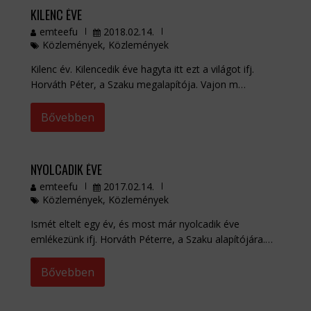
KILENC ÉVE
emteefu
2018.02.14.
Közlemények
,
Közlemények
Kilenc év. Kilencedik éve hagyta itt ezt a világot ifj.
Horváth Péter, a Szaku megalapítója. Vajon m…
Bővebben
NYOLCADIK ÉVE
emteefu
2017.02.14.
Közlemények
,
Közlemények
Ismét eltelt egy év, és most már nyolcadik éve
emlékezünk ifj. Horváth Péterre, a Szaku alapítójára.…
Bővebben