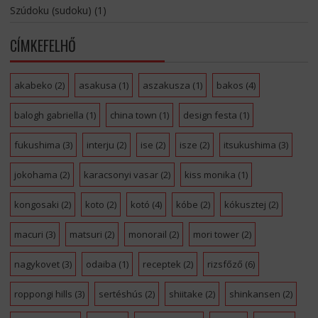
Szúdoku (sudoku)
(1)
CÍMKEFELHŐ
akabeko
(2)
asakusa
(1)
aszakusza
(1)
bakos
(4)
balogh gabriella
(1)
china town
(1)
design festa
(1)
fukushima
(3)
interju
(2)
ise
(2)
isze
(2)
itsukushima
(3)
jokohama
(2)
karacsonyi vasar
(2)
kiss monika
(1)
kongosaki
(2)
koto
(2)
kotó
(4)
kóbe
(2)
kókusztej
(2)
macuri
(3)
matsuri
(2)
monorail
(2)
mori tower
(2)
nagykovet
(3)
odaiba
(1)
receptek
(2)
rizsfőző
(6)
roppongi hills
(3)
sertéshús
(2)
shiitake
(2)
shinkansen
(2)