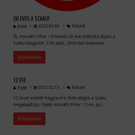
20 ÉVES A SZAKU!
jojap
2022.03.06.
Rólunk
Ifj. Horváth Péter / Emteefu 20 éve indította útjára a
Szaku Magazint. 7 év alatt, 2009-ben bekövetk…
Bővebben
12 ÉVE
jojap
2021.02.13.
Rólunk
12 évvel ezelőtt hagyta el e földi világot a Szaku
megalapítója, ifjabb Horváth Péter. 12 év, po…
Bővebben