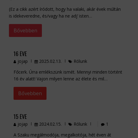
(Ez a cikk azért íródott, hogy ha valaki, akár évek múltán
is idekeveredne, és/vagy ha ne adj’ isten…
Bővebben
16 ÉVE
jojap
2025.02.13.
Rólunk
Főcerk. Úrra emlékszünk ismét. Mennyi minden történt
16 év alatt! Vajon milyen lenne az élete és mil…
Bővebben
15 ÉVE
jojap
2024.02.15.
Rólunk
1
A Szaku megálmodója, megalkotója, hét éven át