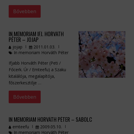
Bővebben
IN MEMORIAM IFJ. HORVÁTH
PÉTER – JOJAP
jojap
2011.01.03.
In memoriam Horváth Péter
Ifjabb Horváth Péter (Peti /
Főcerk. Úr / Emteefu) a Szaku
kitalálója, megalapítója,
főszerkesztője …
Bővebben
IN MEMORIAM HORVÁTH PÉTER – SABOLC
emteefu
2009.05.10.
In memoriam Horváth Péter