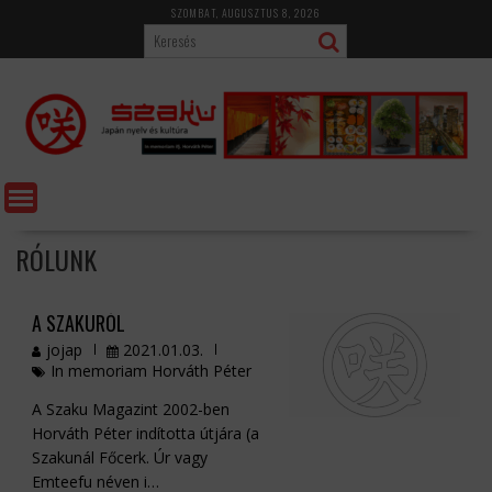
Skip
SZOMBAT, AUGUSZTUS 8, 2026
to
content
RÓLUNK
A SZAKURÓL
jojap
2021.01.03.
In memoriam Horváth Péter
A Szaku Magazint 2002-ben
Horváth Péter indította útjára (a
Szakunál Főcerk. Úr vagy
Emteefu néven i…