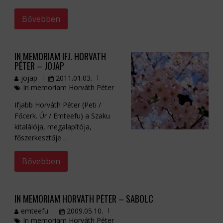
Bővebben
IN MEMORIAM IFJ. HORVÁTH
PÉTER – JOJAP
jojap
2011.01.03.
In memoriam Horváth Péter
Ifjabb Horváth Péter (Peti /
Főcerk. Úr / Emteefu) a Szaku
kitalálója, megalapítója,
főszerkesztője …
Bővebben
IN MEMORIAM HORVÁTH PÉTER – SABOLC
emteefu
2009.05.10.
In memoriam Horváth Péter