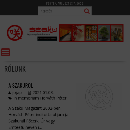
Skip
PÉNTEK, AUGUSZTUS 7, 2026
to
content
RÓLUNK
A SZAKURÓL
jojap
2021.01.03.
In memoriam Horváth Péter
A Szaku Magazint 2002-ben
Horváth Péter indította útjára (a
Szakunál Főcerk. Úr vagy
Emteefu néven i…