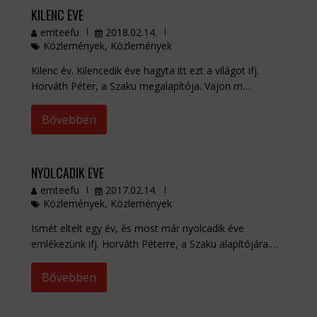
KILENC ÉVE
emteefu
2018.02.14.
Közlemények
,
Közlemények
Kilenc év. Kilencedik éve hagyta itt ezt a világot ifj.
Horváth Péter, a Szaku megalapítója. Vajon m…
Bővebben
NYOLCADIK ÉVE
emteefu
2017.02.14.
Közlemények
,
Közlemények
Ismét eltelt egy év, és most már nyolcadik éve
emlékezünk ifj. Horváth Péterre, a Szaku alapítójára.…
Bővebben