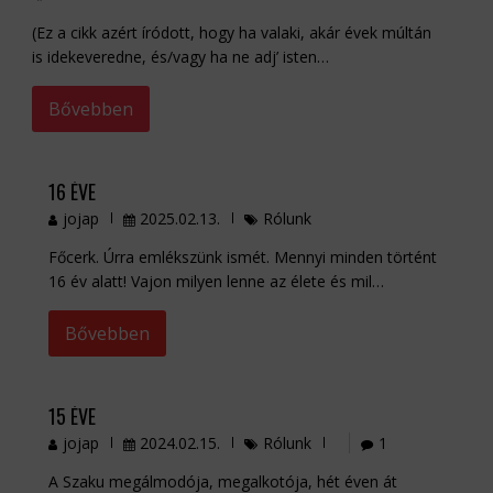
(Ez a cikk azért íródott, hogy ha valaki, akár évek múltán
is idekeveredne, és/vagy ha ne adj’ isten…
Bővebben
16 ÉVE
jojap
2025.02.13.
Rólunk
Főcerk. Úrra emlékszünk ismét. Mennyi minden történt
16 év alatt! Vajon milyen lenne az élete és mil…
Bővebben
15 ÉVE
jojap
2024.02.15.
Rólunk
1
A Szaku megálmodója, megalkotója, hét éven át