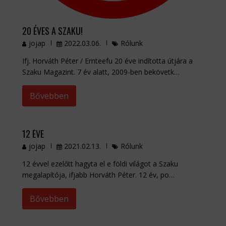
20 ÉVES A SZAKU!
jojap
2022.03.06.
Rólunk
Ifj. Horváth Péter / Emteefu 20 éve indította útjára a
Szaku Magazint. 7 év alatt, 2009-ben bekövetk…
Bővebben
12 ÉVE
jojap
2021.02.13.
Rólunk
12 évvel ezelőtt hagyta el e földi világot a Szaku
megalapítója, ifjabb Horváth Péter. 12 év, po…
Bővebben