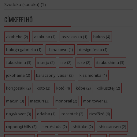
Szúdoku (sudoku)
(1)
CÍMKEFELHŐ
akabeko
(2)
asakusa
(1)
aszakusza
(1)
bakos
(4)
balogh gabriella
(1)
china town
(1)
design festa
(1)
fukushima
(3)
interju
(2)
ise
(2)
isze
(2)
itsukushima
(3)
jokohama
(2)
karacsonyi vasar
(2)
kiss monika
(1)
kongosaki
(2)
koto
(2)
kotó
(4)
kóbe
(2)
kókusztej
(2)
macuri
(3)
matsuri
(2)
monorail
(2)
mori tower
(2)
nagykovet
(3)
odaiba
(1)
receptek
(2)
rizsfőző
(6)
roppongi hills
(3)
sertéshús
(2)
shiitake
(2)
shinkansen
(2)