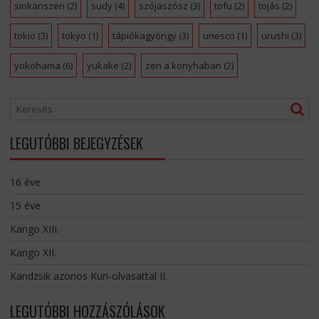
sinkanszen
(2)
sudy
(4)
szójaszósz
(3)
tofu
(2)
tojás
(2)
tokio
(3)
tokyo
(1)
tápiókagyöngy
(3)
unesco
(1)
urushi
(3)
yokohama
(6)
yukake
(2)
zen a konyhaban
(2)
LEGUTÓBBI BEJEGYZÉSEK
16 éve
15 éve
Kango XIII.
Kango XII.
Kandzsik azonos Kun-olvasattal II.
LEGUTÓBBI HOZZÁSZÓLÁSOK