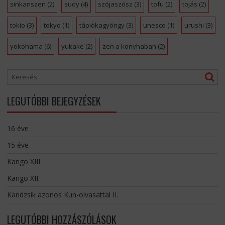
sinkanszen
(2)
sudy
(4)
szójaszósz
(3)
tofu
(2)
tojás
(2)
tokio
(3)
tokyo
(1)
tápiókagyöngy
(3)
unesco
(1)
urushi
(3)
yokohama
(6)
yukake
(2)
zen a konyhaban
(2)
LEGUTÓBBI BEJEGYZÉSEK
16 éve
15 éve
Kango XIII.
Kango XII.
Kandzsik azonos Kun-olvasattal II.
LEGUTÓBBI HOZZÁSZÓLÁSOK