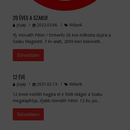
20 ÉVES A SZAKU!
jojap
2022.03.06.
Rólunk
Ifj. Horváth Péter / Emteefu 20 éve indította útjára a
Szaku Magazint. 7 év alatt, 2009-ben bekövetk…
Bővebben
12 ÉVE
jojap
2021.02.13.
Rólunk
12 évvel ezelőtt hagyta el e földi világot a Szaku
megalapítója, ifjabb Horváth Péter. 12 év, po…
Bővebben