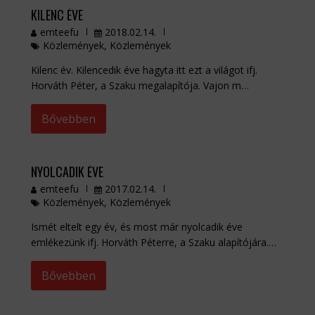
KILENC ÉVE
emteefu
2018.02.14.
Közlemények
,
Közlemények
Kilenc év. Kilencedik éve hagyta itt ezt a világot ifj.
Horváth Péter, a Szaku megalapítója. Vajon m…
Bővebben
NYOLCADIK ÉVE
emteefu
2017.02.14.
Közlemények
,
Közlemények
Ismét eltelt egy év, és most már nyolcadik éve
emlékezünk ifj. Horváth Péterre, a Szaku alapítójára.…
Bővebben