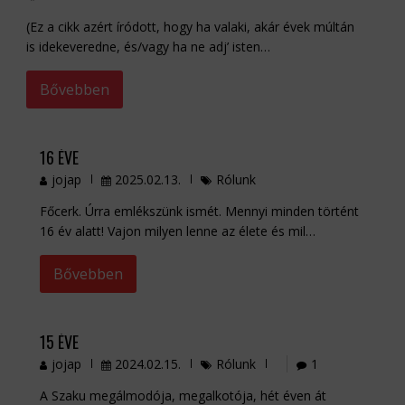
(Ez a cikk azért íródott, hogy ha valaki, akár évek múltán
is idekeveredne, és/vagy ha ne adj’ isten…
Bővebben
16 ÉVE
jojap
2025.02.13.
Rólunk
Főcerk. Úrra emlékszünk ismét. Mennyi minden történt
16 év alatt! Vajon milyen lenne az élete és mil…
Bővebben
15 ÉVE
jojap
2024.02.15.
Rólunk
1
A Szaku megálmodója, megalkotója, hét éven át