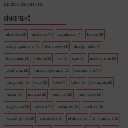
Szúdoku (sudoku)
(1)
CÍMKEFELHŐ
akabeko
(2)
asakusa
(1)
aszakusza
(1)
bakos
(4)
balogh gabriella
(1)
china town
(1)
design festa
(1)
fukushima
(3)
interju
(2)
ise
(2)
isze
(2)
itsukushima
(3)
jokohama
(2)
karacsonyi vasar
(2)
kiss monika
(1)
kongosaki
(2)
koto
(2)
kotó
(4)
kóbe
(2)
kókusztej
(2)
macuri
(3)
matsuri
(2)
monorail
(2)
mori tower
(2)
nagykovet
(3)
odaiba
(1)
receptek
(2)
rizsfőző
(6)
roppongi hills
(3)
sertéshús
(2)
shiitake
(2)
shinkansen
(2)