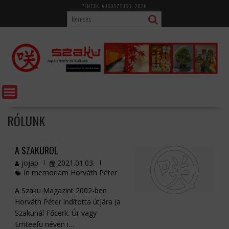
Skip
PÉNTEK, AUGUSZTUS 7, 2026
to
content
RÓLUNK
A SZAKURÓL
jojap
2021.01.03.
In memoriam Horváth Péter
A Szaku Magazint 2002-ben
Horváth Péter indította útjára (a
Szakunál Főcerk. Úr vagy
Emteefu néven i…