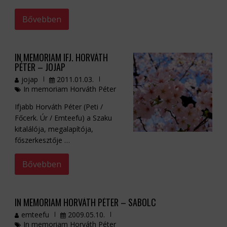
Bővebben
IN MEMORIAM IFJ. HORVÁTH
PÉTER – JOJAP
jojap
2011.01.03.
In memoriam Horváth Péter
Ifjabb Horváth Péter (Peti /
Főcerk. Úr / Emteefu) a Szaku
kitalálója, megalapítója,
főszerkesztője …
Bővebben
IN MEMORIAM HORVÁTH PÉTER – SABOLC
emteefu
2009.05.10.
In memoriam Horváth Péter