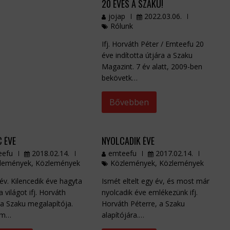
20 ÉVES A SZAKU!
jojap
2022.03.06.
Rólunk
Ifj. Horváth Péter / Emteefu 20
éve indította útjára a Szaku
Magazint. 7 év alatt, 2009-ben
bekövetk…
Bővebben
C ÉVE
NYOLCADIK ÉVE
eefu
2018.02.14.
emteefu
2017.02.14.
lemények
,
Közlemények
Közlemények
,
Közlemények
 év. Kilencedik éve hagyta
Ismét eltelt egy év, és most már
 a világot ifj. Horváth
nyolcadik éve emlékezünk ifj.
 a Szaku megalapítója.
Horváth Péterre, a Szaku
 m…
alapítójára.…