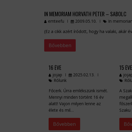
IN MEMORIAM HORVÁTH PÉTER – SABOLC
emteefu
2009.05.10.
In memoriam
(Ez a cikk azért íródott, hogy ha valaki, akár 
Bővebben
16 ÉVE
15 ÉV
jojap
2025.02.13.
joja
Rólunk
Ról
Főcerk. Úrra emlékszünk ismét.
A Sza
Mennyi minden történt 16 év
megalk
alatt! Vajon milyen lenne az
főszer
élete és mil…
Szaku 
Bővebben
Bő