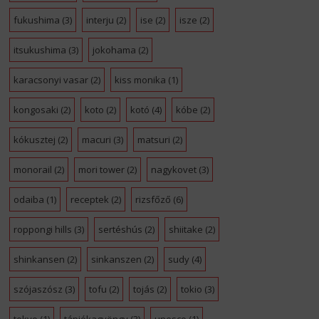
fukushima
(3)
interju
(2)
ise
(2)
isze
(2)
itsukushima
(3)
jokohama
(2)
karacsonyi vasar
(2)
kiss monika
(1)
kongosaki
(2)
koto
(2)
kotó
(4)
kóbe
(2)
kókusztej
(2)
macuri
(3)
matsuri
(2)
monorail
(2)
mori tower
(2)
nagykovet
(3)
odaiba
(1)
receptek
(2)
rizsfőző
(6)
roppongi hills
(3)
sertéshús
(2)
shiitake
(2)
shinkansen
(2)
sinkanszen
(2)
sudy
(4)
szójaszósz
(3)
tofu
(2)
tojás
(2)
tokio
(3)