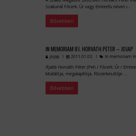
Szakunál Főcerk. Úr vagy Emteefu néven i…
Bővebben
IN MEMORIAM IFJ. HORVÁTH PÉTER – JOJAP
jojap
2011.01.03.
In memoriam Ho
Ifjabb Horváth Péter (Peti / Főcerk. Úr / Emte
kitalálója, megalapítója, főszerkesztője …
Bővebben