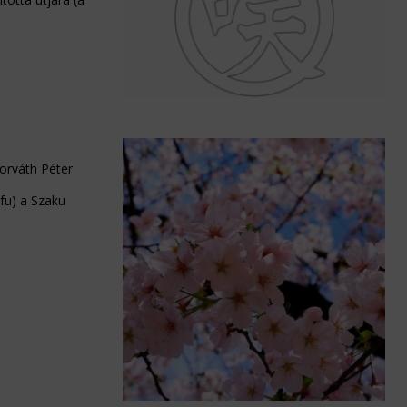
rváth Péter
efu) a Szaku