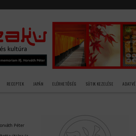
RECEPTEK
JAPÁN
ELÉRHETŐSÉG
SÜTIK KEZELÉSE
ADATVÉ
rváth Péter
otta útjára (a