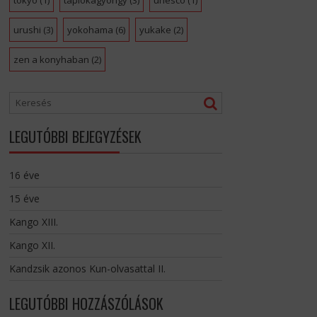
tokyo
(1)
tápiókagyöngy
(3)
unesco
(1)
urushi
(3)
yokohama
(6)
yukake
(2)
zen a konyhaban
(2)
LEGUTÓBBI BEJEGYZÉSEK
16 éve
15 éve
Kango XIII.
Kango XII.
Kandzsik azonos Kun-olvasattal II.
LEGUTÓBBI HOZZÁSZÓLÁSOK