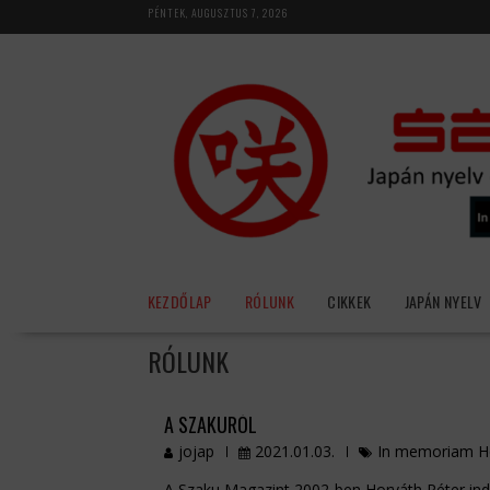
Skip
PÉNTEK, AUGUSZTUS 7, 2026
to
content
KEZDŐLAP
RÓLUNK
CIKKEK
JAPÁN NYELV
RÓLUNK
A SZAKURÓL
jojap
2021.01.03.
In memoriam Ho
A Szaku Magazint 2002-ben Horváth Péter indít