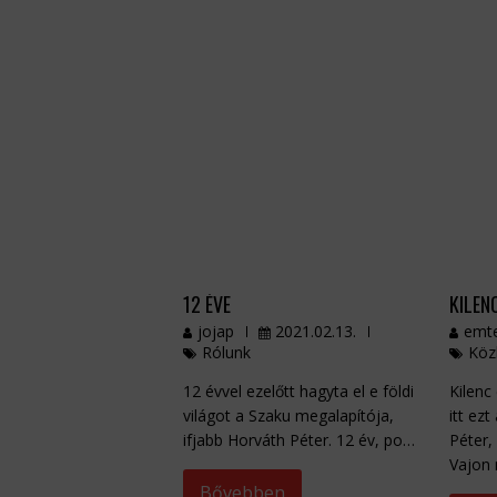
12 ÉVE
KILEN
jojap
2021.02.13.
emt
Rólunk
Köz
12 évvel ezelőtt hagyta el e földi
Kilenc
világot a Szaku megalapítója,
itt ezt
ifjabb Horváth Péter. 12 év, po…
Péter,
Vajon
Bővebben