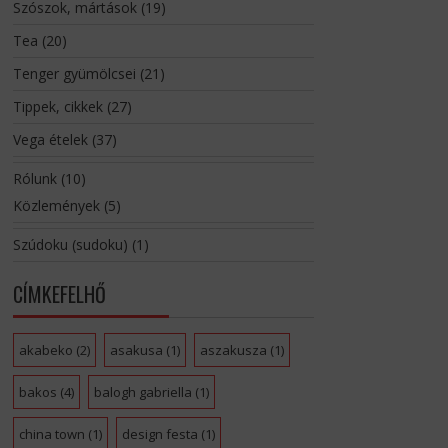
Szószok, mártások
(19)
Tea
(20)
Tenger gyümölcsei
(21)
Tippek, cikkek
(27)
Vega ételek
(37)
Rólunk
(10)
Közlemények
(5)
Szúdoku (sudoku)
(1)
CÍMKEFELHŐ
akabeko
(2)
asakusa
(1)
aszakusza
(1)
bakos
(4)
balogh gabriella
(1)
china town
(1)
design festa
(1)