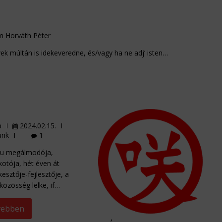
 Horváth Péter
évek múltán is idekeveredne, és/vagy ha ne adj’ isten…
E
p
2024.02.15.
unk
1
ku megálmodója,
otója, hét éven át
kesztője-fejlesztője, a
közösség lelke, if…
vebben