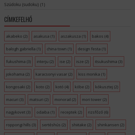
Szúdoku (sudoku)
(1)
CÍMKEFELHŐ
akabeko
(2)
asakusa
(1)
aszakusza
(1)
bakos
(4)
balogh gabriella
(1)
china town
(1)
design festa
(1)
fukushima
(3)
interju
(2)
ise
(2)
isze
(2)
itsukushima
(3)
jokohama
(2)
karacsonyi vasar
(2)
kiss monika
(1)
kongosaki
(2)
koto
(2)
kotó
(4)
kóbe
(2)
kókusztej
(2)
macuri
(3)
matsuri
(2)
monorail
(2)
mori tower
(2)
nagykovet
(3)
odaiba
(1)
receptek
(2)
rizsfőző
(6)
roppongi hills
(3)
sertéshús
(2)
shiitake
(2)
shinkansen
(2)