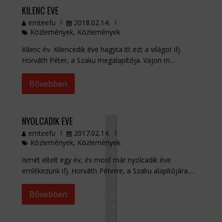
KILENC ÉVE
emteefu
2018.02.14.
Közlemények
,
Közlemények
Kilenc év. Kilencedik éve hagyta itt ezt a világot ifj.
Horváth Péter, a Szaku megalapítója. Vajon m…
Bővebben
NYOLCADIK ÉVE
C
emteefu
2017.02.14.
l
Közlemények
,
Közlemények
i
Ismét eltelt egy év, és most már nyolcadik éve
c
emlékezünk ifj. Horváth Péterre, a Szaku alapítójára.…
k
t
Bővebben
o
a
c