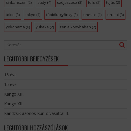
sinkanszen
(2)
sudy
(4)
szójaszósz
(3)
tofu
(2)
tojás
(2)
tokio
(3)
tokyo
(1)
tápiókagyöngy
(3)
unesco
(1)
urushi
(3)
yokohama
(6)
yukake
(2)
zen a konyhaban
(2)
LEGUTÓBBI BEJEGYZÉSEK
16 éve
15 éve
Kango XIII.
Kango XII.
Kandzsik azonos Kun-olvasattal II.
LEGUTÓBBI HOZZÁSZÓLÁSOK