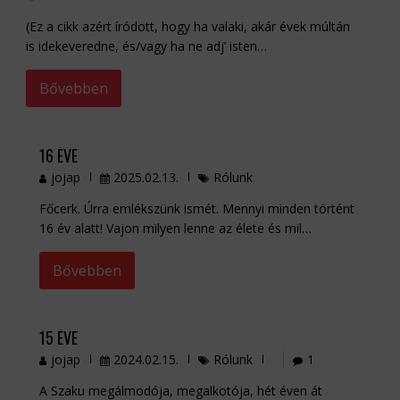
(Ez a cikk azért íródott, hogy ha valaki, akár évek múltán
is idekeveredne, és/vagy ha ne adj’ isten…
Bővebben
16 ÉVE
jojap
2025.02.13.
Rólunk
Főcerk. Úrra emlékszünk ismét. Mennyi minden történt
16 év alatt! Vajon milyen lenne az élete és mil…
Bővebben
15 ÉVE
jojap
2024.02.15.
Rólunk
1
A Szaku megálmodója, megalkotója, hét éven át