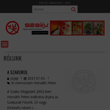
Skip
PÉNTEK, AUGUSZTUS 7, 2026
to
content
RÓLUNK
A SZAKURÓL
jojap
2021.01.03.
In memoriam Horváth Péter
A Szaku Magazint 2002-ben
Horváth Péter indította útjára (a
Szakunál Főcerk. Úr vagy
Emteefu néven i…