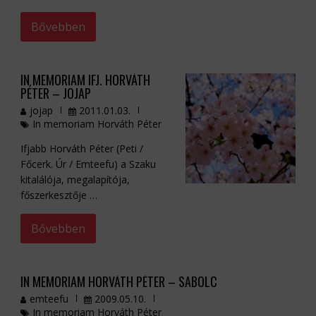
Bővebben
IN MEMORIAM IFJ. HORVÁTH
PÉTER – JOJAP
jojap
2011.01.03.
In memoriam Horváth Péter
Ifjabb Horváth Péter (Peti /
Főcerk. Úr / Emteefu) a Szaku
kitalálója, megalapítója,
főszerkesztője …
Bővebben
IN MEMORIAM HORVÁTH PÉTER – SABOLC
emteefu
2009.05.10.
In memoriam Horváth Péter