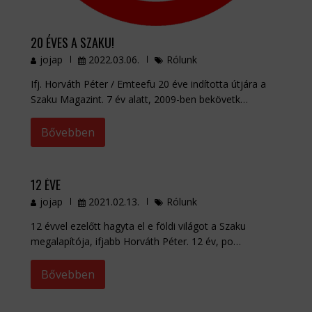
20 ÉVES A SZAKU!
jojap
2022.03.06.
Rólunk
Ifj. Horváth Péter / Emteefu 20 éve indította útjára a
Szaku Magazint. 7 év alatt, 2009-ben bekövetk…
Bővebben
12 ÉVE
jojap
2021.02.13.
Rólunk
12 évvel ezelőtt hagyta el e földi világot a Szaku
megalapítója, ifjabb Horváth Péter. 12 év, po…
Bővebben