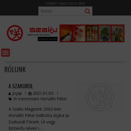
Skip
SZOMBAT, AUGUSZTUS 8, 2026
to
content
RÓLUNK
A SZAKURÓL
jojap
2021.01.03.
In memoriam Horváth Péter
A Szaku Magazint 2002-ben
Horváth Péter indította útjára (a
Szakunál Főcerk. Úr vagy
Emteefu néven i…