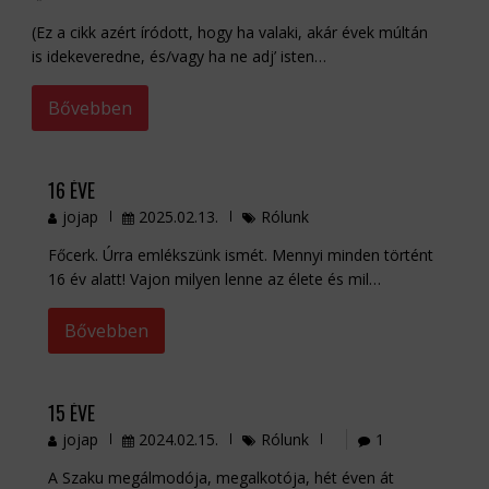
(Ez a cikk azért íródott, hogy ha valaki, akár évek múltán
is idekeveredne, és/vagy ha ne adj’ isten…
Bővebben
16 ÉVE
jojap
2025.02.13.
Rólunk
Főcerk. Úrra emlékszünk ismét. Mennyi minden történt
16 év alatt! Vajon milyen lenne az élete és mil…
Bővebben
15 ÉVE
jojap
2024.02.15.
Rólunk
1
A Szaku megálmodója, megalkotója, hét éven át