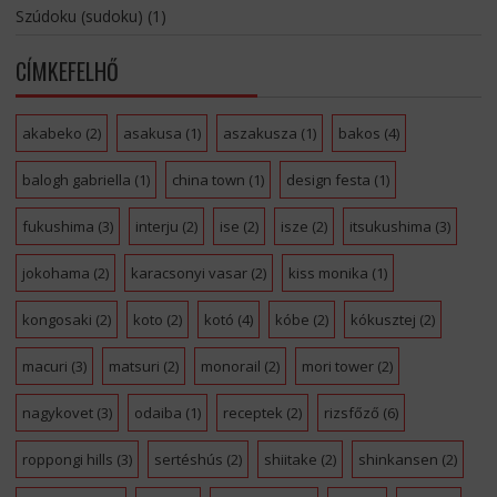
Szúdoku (sudoku)
(1)
CÍMKEFELHŐ
akabeko
(2)
asakusa
(1)
aszakusza
(1)
bakos
(4)
balogh gabriella
(1)
china town
(1)
design festa
(1)
fukushima
(3)
interju
(2)
ise
(2)
isze
(2)
itsukushima
(3)
jokohama
(2)
karacsonyi vasar
(2)
kiss monika
(1)
kongosaki
(2)
koto
(2)
kotó
(4)
kóbe
(2)
kókusztej
(2)
macuri
(3)
matsuri
(2)
monorail
(2)
mori tower
(2)
nagykovet
(3)
odaiba
(1)
receptek
(2)
rizsfőző
(6)
roppongi hills
(3)
sertéshús
(2)
shiitake
(2)
shinkansen
(2)