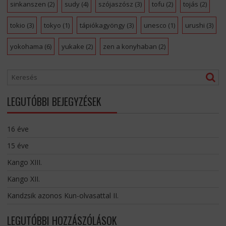
sinkanszen
(2)
sudy
(4)
szójaszósz
(3)
tofu
(2)
tojás
(2)
tokio
(3)
tokyo
(1)
tápiókagyöngy
(3)
unesco
(1)
urushi
(3)
yokohama
(6)
yukake
(2)
zen a konyhaban
(2)
LEGUTÓBBI BEJEGYZÉSEK
16 éve
15 éve
Kango XIII.
Kango XII.
Kandzsik azonos Kun-olvasattal II.
LEGUTÓBBI HOZZÁSZÓLÁSOK