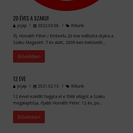
20 ÉVES A SZAKU!
jojap
2022.03.06.
Rólunk
Ifj. Horváth Péter / Emteefu 20 éve indította útjára a
Szaku Magazint. 7 év alatt, 2009-ben bekövetk…
Bővebben
12 ÉVE
jojap
2021.02.13.
Rólunk
12 évvel ezelőtt hagyta el e földi világot a Szaku
megalapítója, ifjabb Horváth Péter. 12 év, po…
Bővebben