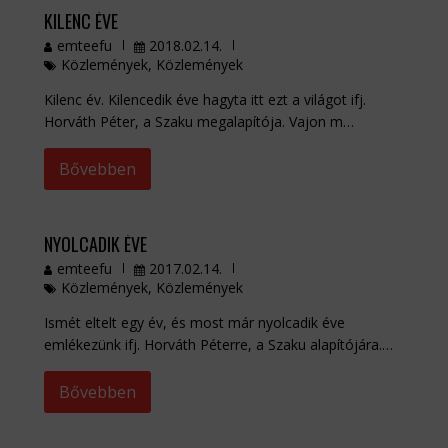
KILENC ÉVE
emteefu
2018.02.14.
Közlemények
,
Közlemények
Kilenc év. Kilencedik éve hagyta itt ezt a világot ifj.
Horváth Péter, a Szaku megalapítója. Vajon m…
Bővebben
NYOLCADIK ÉVE
emteefu
2017.02.14.
Közlemények
,
Közlemények
Ismét eltelt egy év, és most már nyolcadik éve
emlékezünk ifj. Horváth Péterre, a Szaku alapítójára.…
Bővebben