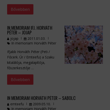
Bővebben
IN MEMORIAM IFJ. HORVÁTH
PÉTER – JOJAP
jojap
2011.01.03.
In memoriam Horváth Péter
Ifjabb Horváth Péter (Peti /
Főcerk. Úr / Emteefu) a Szaku
kitalálója, megalapítója,
főszerkesztője …
Bővebben
IN MEMORIAM HORVÁTH PÉTER – SABOLC
emteefu
2009.05.10.
In memoriam Horváth Péter