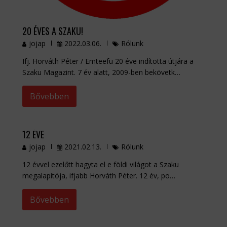
20 ÉVES A SZAKU!
jojap
2022.03.06.
Rólunk
Ifj. Horváth Péter / Emteefu 20 éve indította útjára a
Szaku Magazint. 7 év alatt, 2009-ben bekövetk…
Bővebben
12 ÉVE
jojap
2021.02.13.
Rólunk
12 évvel ezelőtt hagyta el e földi világot a Szaku
megalapítója, ifjabb Horváth Péter. 12 év, po…
Bővebben