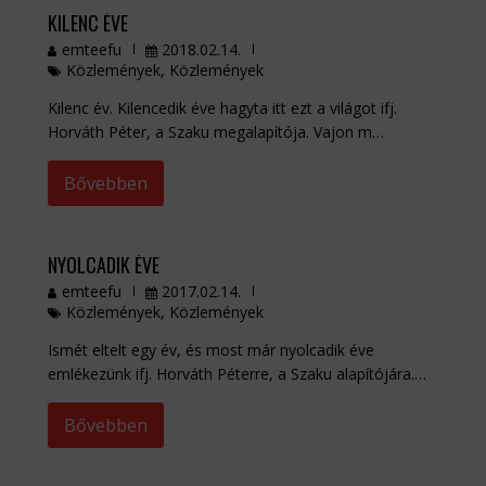
KILENC ÉVE
emteefu
2018.02.14.
Közlemények
,
Közlemények
Kilenc év. Kilencedik éve hagyta itt ezt a világot ifj.
Horváth Péter, a Szaku megalapítója. Vajon m…
Bővebben
NYOLCADIK ÉVE
emteefu
2017.02.14.
Közlemények
,
Közlemények
Ismét eltelt egy év, és most már nyolcadik éve
emlékezünk ifj. Horváth Péterre, a Szaku alapítójára.…
Bővebben