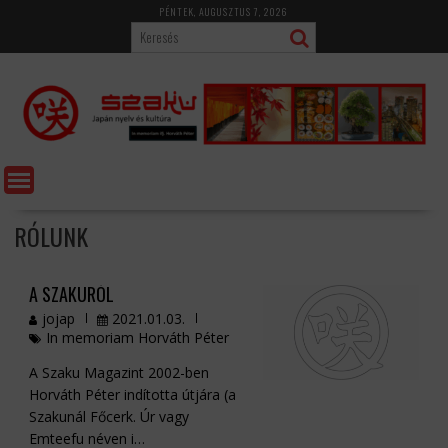
Skip
PÉNTEK, AUGUSZTUS 7, 2026
to
content
RÓLUNK
A SZAKURÓL
jojap
2021.01.03.
In memoriam Horváth Péter
A Szaku Magazint 2002-ben
Horváth Péter indította útjára (a
Szakunál Főcerk. Úr vagy
Emteefu néven i…