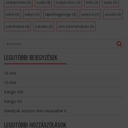
sinkanszen
(2)
sudy
(4)
szójaszósz
(3)
tofu
(2)
tojás
(2)
tokio
(3)
tokyo
(1)
tápiókagyöngy
(3)
unesco
(1)
urushi
(3)
yokohama
(6)
yukake
(2)
zen a konyhaban
(2)
LEGUTÓBBI BEJEGYZÉSEK
16 éve
15 éve
Kango XIII.
Kango XII.
Kandzsik azonos Kun-olvasattal II.
LEGUTÓBBI HOZZÁSZÓLÁSOK