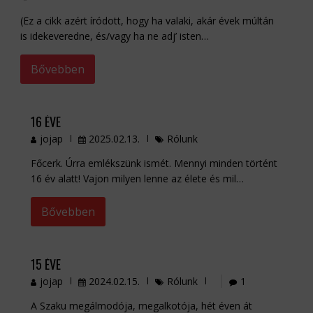
(Ez a cikk azért íródott, hogy ha valaki, akár évek múltán
is idekeveredne, és/vagy ha ne adj’ isten…
Bővebben
16 ÉVE
jojap
2025.02.13.
Rólunk
Főcerk. Úrra emlékszünk ismét. Mennyi minden történt
16 év alatt! Vajon milyen lenne az élete és mil…
Bővebben
15 ÉVE
jojap
2024.02.15.
Rólunk
1
A Szaku megálmodója, megalkotója, hét éven át