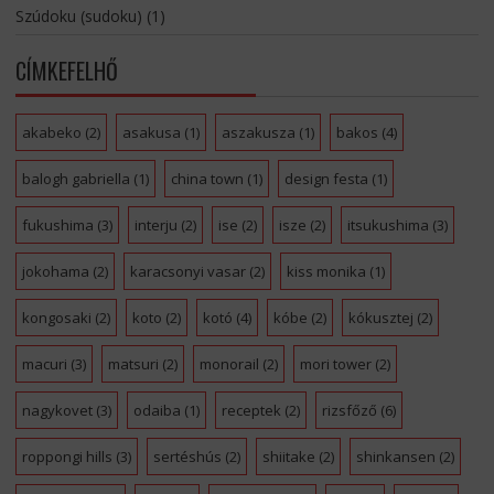
Szúdoku (sudoku)
(1)
CÍMKEFELHŐ
akabeko
(2)
asakusa
(1)
aszakusza
(1)
bakos
(4)
balogh gabriella
(1)
china town
(1)
design festa
(1)
fukushima
(3)
interju
(2)
ise
(2)
isze
(2)
itsukushima
(3)
jokohama
(2)
karacsonyi vasar
(2)
kiss monika
(1)
kongosaki
(2)
koto
(2)
kotó
(4)
kóbe
(2)
kókusztej
(2)
macuri
(3)
matsuri
(2)
monorail
(2)
mori tower
(2)
nagykovet
(3)
odaiba
(1)
receptek
(2)
rizsfőző
(6)
roppongi hills
(3)
sertéshús
(2)
shiitake
(2)
shinkansen
(2)