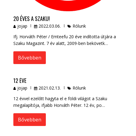
20 ÉVES A SZAKU!
jojap
2022.03.06.
Rólunk
Ifj. Horváth Péter / Emteefu 20 éve indította útjára a
Szaku Magazint. 7 év alatt, 2009-ben bekövetk…
Bővebben
12 ÉVE
jojap
2021.02.13.
Rólunk
12 évvel ezelőtt hagyta el e földi világot a Szaku
megalapítója, ifjabb Horváth Péter. 12 év, po…
Bővebben