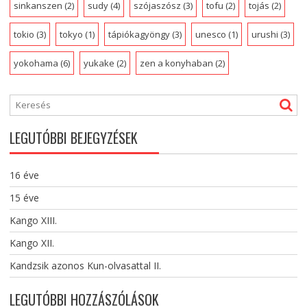
sinkanszen
(2)
sudy
(4)
szójaszósz
(3)
tofu
(2)
tojás
(2)
tokio
(3)
tokyo
(1)
tápiókagyöngy
(3)
unesco
(1)
urushi
(3)
yokohama
(6)
yukake
(2)
zen a konyhaban
(2)
LEGUTÓBBI BEJEGYZÉSEK
16 éve
15 éve
Kango XIII.
Kango XII.
Kandzsik azonos Kun-olvasattal II.
LEGUTÓBBI HOZZÁSZÓLÁSOK