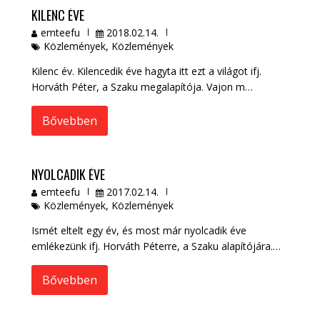
KILENC ÉVE
emteefu
2018.02.14.
Közlemények
,
Közlemények
Kilenc év. Kilencedik éve hagyta itt ezt a világot ifj.
Horváth Péter, a Szaku megalapítója. Vajon m…
Bővebben
NYOLCADIK ÉVE
emteefu
2017.02.14.
Közlemények
,
Közlemények
Ismét eltelt egy év, és most már nyolcadik éve
emlékezünk ifj. Horváth Péterre, a Szaku alapítójára.…
Bővebben