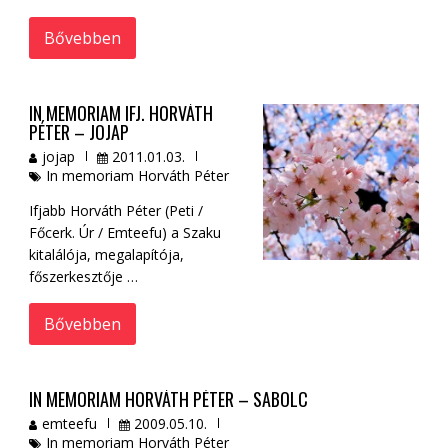
Bővebben
IN MEMORIAM IFJ. HORVÁTH
PÉTER – JOJAP
jojap
2011.01.03.
In memoriam Horváth Péter
Ifjabb Horváth Péter (Peti /
Főcerk. Úr / Emteefu) a Szaku
kitalálója, megalapítója,
főszerkesztője …
Bővebben
IN MEMORIAM HORVÁTH PÉTER – SABOLC
emteefu
2009.05.10.
In memoriam Horváth Péter