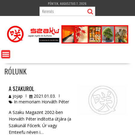
Skip
PÉNTEK, AUGUSZTUS 7, 2026
to
content
RÓLUNK
A SZAKURÓL
jojap
2021.01.03.
In memoriam Horváth Péter
A Szaku Magazint 2002-ben
Horváth Péter indította útjára (a
Szakunál Főcerk. Úr vagy
Emteefu néven i…