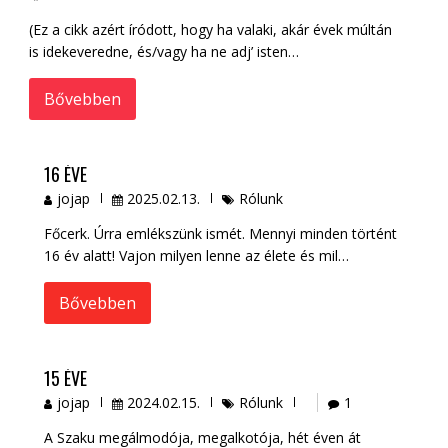
(Ez a cikk azért íródott, hogy ha valaki, akár évek múltán
is idekeveredne, és/vagy ha ne adj’ isten…
Bővebben
16 ÉVE
jojap
2025.02.13.
Rólunk
Főcerk. Úrra emlékszünk ismét. Mennyi minden történt
16 év alatt! Vajon milyen lenne az élete és mil…
Bővebben
15 ÉVE
jojap
2024.02.15.
Rólunk
1
A Szaku megálmodója, megalkotója, hét éven át