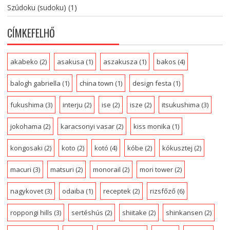
Szúdoku (sudoku)
(1)
CÍMKEFELHŐ
akabeko
(2)
asakusa
(1)
aszakusza
(1)
bakos
(4)
balogh gabriella
(1)
china town
(1)
design festa
(1)
fukushima
(3)
interju
(2)
ise
(2)
isze
(2)
itsukushima
(3)
jokohama
(2)
karacsonyi vasar
(2)
kiss monika
(1)
kongosaki
(2)
koto
(2)
kotó
(4)
kóbe
(2)
kókusztej
(2)
macuri
(3)
matsuri
(2)
monorail
(2)
mori tower
(2)
nagykovet
(3)
odaiba
(1)
receptek
(2)
rizsfőző
(6)
roppongi hills
(3)
sertéshús
(2)
shiitake
(2)
shinkansen
(2)