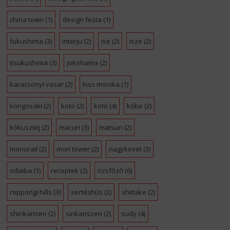
china town
(1)
design festa
(1)
fukushima
(3)
interju
(2)
ise
(2)
isze
(2)
itsukushima
(3)
jokohama
(2)
karacsonyi vasar
(2)
kiss monika
(1)
kongosaki
(2)
koto
(2)
kotó
(4)
kóbe
(2)
kókusztej
(2)
macuri
(3)
matsuri
(2)
monorail
(2)
mori tower
(2)
nagykovet
(3)
odaiba
(1)
receptek
(2)
rizsfőző
(6)
roppongi hills
(3)
sertéshús
(2)
shiitake
(2)
shinkansen
(2)
sinkanszen
(2)
sudy
(4)