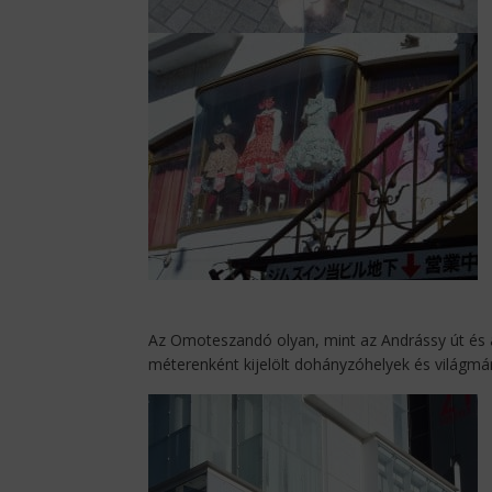
Az Omoteszandó olyan, mint az Andrássy út és a 
méterenként kijelölt dohányzóhelyek és világmá