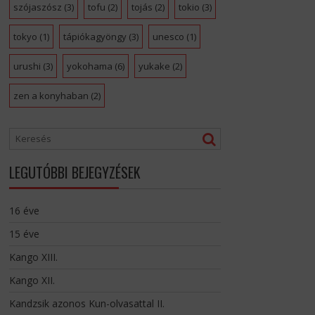
szójaszósz
(3)
tofu
(2)
tojás
(2)
tokio
(3)
tokyo
(1)
tápiókagyöngy
(3)
unesco
(1)
urushi
(3)
yokohama
(6)
yukake
(2)
zen a konyhaban
(2)
LEGUTÓBBI BEJEGYZÉSEK
16 éve
15 éve
Kango XIII.
Kango XII.
Kandzsik azonos Kun-olvasattal II.