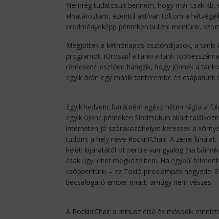
Nemrég tudatosult bennem, hogy már csak kb. e
elhatároztam, ezentúl aktívan töltöm a hétvégék
eredményeképp pénteken bulizni mentünk, szom
Megjöttek a kéthónapos ösztöndíjasok, a tanki-k.
programot. (Oroszul a tanki a tank többesszáma,
rémesen/ijesztően hangzik, hogy jönnek a tanko
egyik órán egy másik tanterembe és csapatunk n
Egyik kedvenc barátném egész héten rágta a füle
egyik újonc pénteken Sindzsukun akart találkozni
interneten jó szórakozóhelyet keressek a környék
tudom: a hely neve Rockin’Chair. A zenei kínálat:
keleti kijáratától öt percre van gyalog (ha bármi
csak úgy lehet megközelíteni. Ha egyből felment
csöppentünk – ez Tokió piroslámpás negyede. Egye
becsalogató ember miatt, amúgy nem vészes.
A Rockin’Chair a mínusz első és második emelete