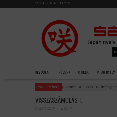
Skip
SZOMBAT, AUGUSZTUS 8, 2026
to
content
KEZDŐLAP
RÓLUNK
CIKKEK
JAPÁN NYELV
You are here
Home
Cikkek
Élménybe
VISSZASZÁMOLÁS I.
2012.02.07.
JOJAP