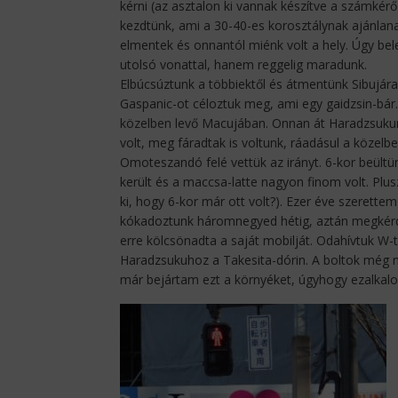
kérni (az asztalon ki vannak készítve a számkérő
kezdtünk, ami a 30-40-es korosztálynak ajánlana
elmentek és onnantól miénk volt a hely. Úgy bel
utolsó vonattal, hanem reggelig maradunk.
Elbúcsúztunk a többiektől és átmentünk Sibujára.
Gaspanic-ot céloztuk meg, ami egy gaidzsin-bár.
közelben levő Macujában. Onnan át Haradzsukura,
volt, meg fáradtak is voltunk, ráadásul a közel
Omoteszandó felé vettük az irányt. 6-kor beültün
került és a maccsa-latte nagyon finom volt. Plus
ki, hogy 6-kor már ott volt?). Ezer éve szerette
kókadoztunk háromnegyed hétig, aztán megkérdez
erre kölcsönadta a saját mobilját. Odahívtuk W-
Haradzsukuhoz a Takesita-dórin. A boltok még n
már bejártam ezt a környéket, úgyhogy ezalkal