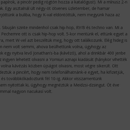
 papírok, a pincér pedig rögtön hozza a katalógust). Mi a mínusz 2-n
k. Egy asztalnál ült négy-öt ötvenes üzletember, de hamar
ejöttünk a buliba, hogy K-val eldöntöttük, nem megyünk haza az
 Sibuján szinte mindenhol csak hip-hop, R’n’B és techno van. Mi a
 Pechemre ott is csak hip-hop volt. 5-kor mentünk el, ettünk egyet a
 mert W-vel azt beszéltük meg, hogy ott találkozunk. Elég hideg is
ben nem volt semmi, ahova beülhettünk volna, úgyhogy az
k egy nyitva levő Jonathan’s-ba (kávézó), ahol a drinkbár 400 jenbe
z ingyen lehetett olvasni a Yomiuri aznapi kiadását (hánykor vihették
m volna kávézás közben újságot olvasni, most végre sikerült. Ott
tük a pincért, hogy nem telefonálhatnánk-e egyet, ha kifizetjük,
t és továbbkókadoztunk fél 10-ig. Akkor visszamentünk
em nyitottak ki, úgyhogy megnéztük a Meidzsi-dzsingut. Öt éve
ommal nagyon nacukasí volt.