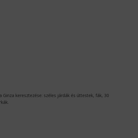
Ginza keresztezése: széles járdák és úttestek, fák, 30
rkák.