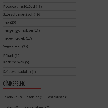
Receptek rizsfőzővel
(18)
Szószok, mártások
(19)
Tea
(20)
Tenger gyümölcsei
(21)
Tippek, cikkek
(27)
Vega ételek
(37)
Rólunk
(10)
Közlemények
(5)
Szúdoku (sudoku)
(1)
CÍMKEFELHŐ
akabeko
(2)
asakusa
(1)
aszakusza
(1)
bakos
(4)
balogh gabriella
(1)