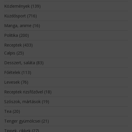
Közlemények
(139)
Küzdősport
(716)
Manga, anime
(16)
Politika
(200)
Receptek
(433)
Calpis
(25)
Desszert, saláta
(83)
Főételek
(113)
Levesek
(76)
Receptek rizsfőzővel
(18)
Szószok, mártások
(19)
Tea
(20)
Tenger gyümölcsei
(21)
Tippek, cikkek
(27)