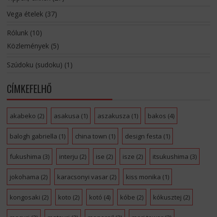
Vega ételek
(37)
Rólunk
(10)
Közlemények
(5)
Szúdoku (sudoku)
(1)
CÍMKEFELHŐ
akabeko
(2)
asakusa
(1)
aszakusza
(1)
bakos
(4)
balogh gabriella
(1)
china town
(1)
design festa
(1)
fukushima
(3)
interju
(2)
ise
(2)
isze
(2)
itsukushima
(3)
jokohama
(2)
karacsonyi vasar
(2)
kiss monika
(1)
kongosaki
(2)
koto
(2)
kotó
(4)
kóbe
(2)
kókusztej
(2)