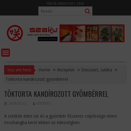
Skip
PÉNTEK, AUGUSZTUS 7, 2026
to
content
You are here
Home
Receptek
Desszert, saláta
Töktorta kandírozott gyömbérrel
TÖKTORTA KANDÍROZOTT GYÖMBÉRREL
2006.03.22.
EMTEEFU
A sütőtök édes íze és a gyömbér fűszeres csípőssége isteni
összhangba kerül ebben az édességben.