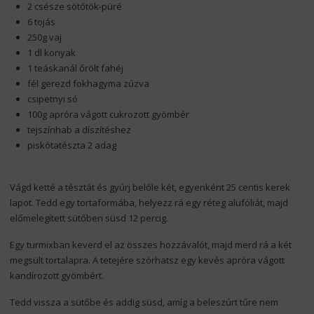
2 csésze sötőtök-püré
6 tojás
250g vaj
1 dl konyak
1 teáskanál őrölt fahéj
fél gerezd fokhagyma zúzva
csipetnyi só
100g apróra vágott cukrozott gyömbér
tejszínhab a díszítéshez
piskótatészta 2 adag
Vágd ketté a tésztát és gyúrj belőle két, egyenként 25 centis kerek
lapot. Tedd egy tortaformába, helyezz rá egy réteg alufóliát, majd
előmelegített sütőben süsd 12 percig.
Egy turmixban keverd el az összes hozzávalót, majd merd rá a két
megsült tortalapra. A tetejére szórhatsz egy kevés apróra vágott
kandírozott gyömbért.
Tedd vissza a sütőbe és addig süsd, amíg a beleszúrt tűre nem