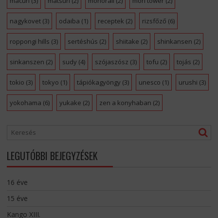
macuri
(3)
matsuri
(2)
monorail
(2)
mori tower
(2)
nagykovet
(3)
odaiba
(1)
receptek
(2)
rizsfőző
(6)
roppongi hills
(3)
sertéshús
(2)
shiitake
(2)
shinkansen
(2)
sinkanszen
(2)
sudy
(4)
szójaszósz
(3)
tofu
(2)
tojás
(2)
tokio
(3)
tokyo
(1)
tápiókagyöngy
(3)
unesco
(1)
urushi
(3)
yokohama
(6)
yukake
(2)
zen a konyhaban
(2)
LEGUTÓBBI BEJEGYZÉSEK
16 éve
15 éve
Kango XIII.