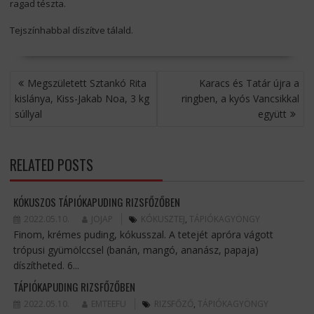
ragad tészta.
Tejszínhabbal díszítve tálald.
BEJEGYZÉS
Megszületett Sztankó Rita
Karacs és Tatár újra a
NAVIGÁCIÓ
kislánya, Kiss-Jakab Noa, 3 kg
ringben, a kyós Vancsikkal
súllyal
együtt
RELATED POSTS
KÓKUSZOS TÁPIÓKAPUDING RIZSFŐZŐBEN
2022.05.10.
JOJAP
KÓKUSZTEJ
,
TÁPIÓKAGYÖNGY
Finom, krémes puding, kókusszal. A tetejét apróra vágott
trópusi gyümölccsel (banán, mangó, ananász, papaja)
díszítheted. 6...
TÁPIÓKAPUDING RIZSFŐZŐBEN
2022.05.10.
EMTEEFU
RIZSFŐZŐ
,
TÁPIÓKAGYÖNGY