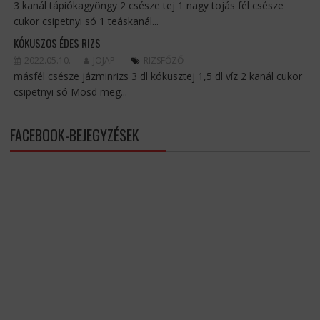
3 kanál tápiókagyöngy 2 csésze tej 1 nagy tojás fél csésze
cukor csipetnyi só 1 teáskanál...
KÓKUSZOS ÉDES RIZS
2022.05.10.
JOJAP
RIZSFŐZŐ
másfél csésze jázminrizs 3 dl kókusztej 1,5 dl víz 2 kanál cukor
csipetnyi só Mosd meg...
FACEBOOK-BEJEGYZÉSEK