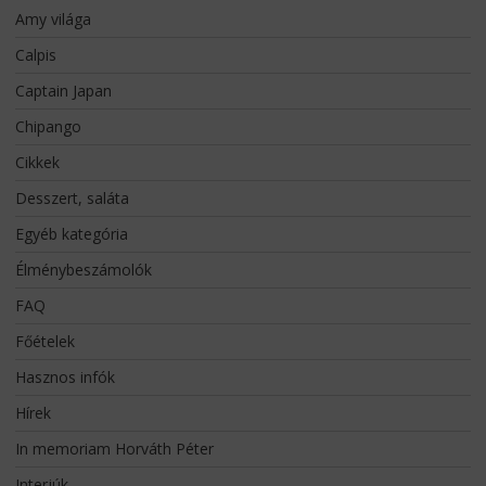
Amy világa
Calpis
Captain Japan
Chipango
Cikkek
Desszert, saláta
Egyéb kategória
Élménybeszámolók
FAQ
Főételek
Hasznos infók
Hírek
In memoriam Horváth Péter
Interjúk