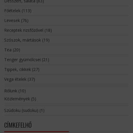
Desszert, saláta
(83)
Főételek
(113)
Levesek
(76)
Receptek rizsfőzővel
(18)
Szószok, mártások
(19)
Tea
(20)
Tenger gyümölcsei
(21)
Tippek, cikkek
(27)
Vega ételek
(37)
Rólunk
(10)
Közlemények
(5)
Szúdoku (sudoku)
(1)
CÍMKEFELHŐ