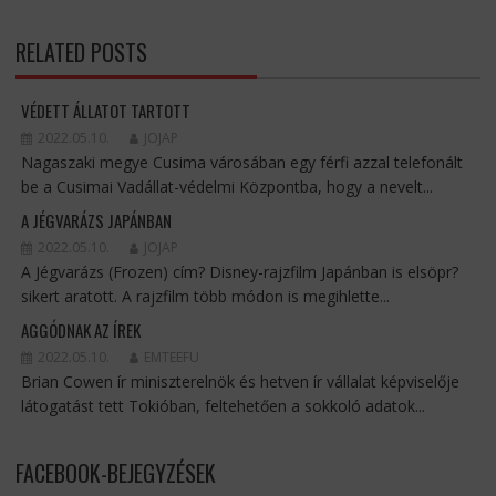
RELATED POSTS
VÉDETT ÁLLATOT TARTOTT
2022.05.10.
JOJAP
Nagaszaki megye Cusima városában egy férfi azzal telefonált
be a Cusimai Vadállat-védelmi Központba, hogy a nevelt...
A JÉGVARÁZS JAPÁNBAN
2022.05.10.
JOJAP
A Jégvarázs (Frozen) cím? Disney-rajzfilm Japánban is elsöpr?
sikert aratott. A rajzfilm több módon is megihlette...
AGGÓDNAK AZ ÍREK
2022.05.10.
EMTEEFU
Brian Cowen ír miniszterelnök és hetven ír vállalat képviselője
látogatást tett Tokióban, feltehetően a sokkoló adatok...
FACEBOOK-BEJEGYZÉSEK