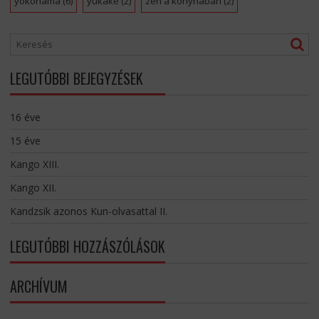
yokohama
(6)
yukake
(2)
zen a konyhaban
(2)
LEGUTÓBBI BEJEGYZÉSEK
16 éve
15 éve
Kango XIII.
Kango XII.
Kandzsik azonos Kun-olvasattal II.
LEGUTÓBBI HOZZÁSZÓLÁSOK
ARCHÍVUM