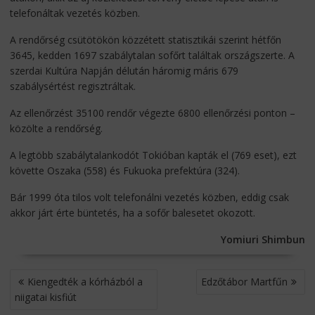
telefonáltak vezetés közben.
A rendőrség csütötökön közzétett statisztikái szerint hétfőn
3645, kedden 1697 szabálytalan sofőrt találtak országszerte. A
szerdai Kultúra Napján délután háromig máris 679
szabálysértést regisztráltak.
Az ellenőrzést 35100 rendőr végezte 6800 ellenőrzési ponton –
közölte a rendőrség.
A legtöbb szabálytalankodót Tokióban kapták el (769 eset), ezt
követte Oszaka (558) és Fukuoka prefektúra (324).
Bár 1999 óta tilos volt telefonálni vezetés közben, eddig csak
akkor járt érte büntetés, ha a sofőr balesetet okozott.
Yomiuri Shimbun
BEJEGYZÉS
Kiengedték a kórházból a
Edzőtábor Martfűn
NAVIGÁCIÓ
niigatai kisfiút