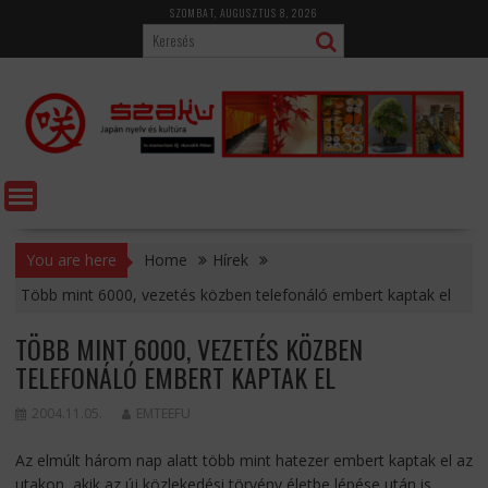
Skip
SZOMBAT, AUGUSZTUS 8, 2026
to
content
You are here
Home
Hírek
Több mint 6000, vezetés közben telefonáló embert kaptak el
TÖBB MINT 6000, VEZETÉS KÖZBEN
TELEFONÁLÓ EMBERT KAPTAK EL
2004.11.05.
EMTEEFU
Az elmúlt három nap alatt több mint hatezer embert kaptak el az
utakon, akik az új közlekedési törvény életbe lépése után is