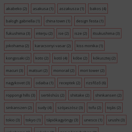
akabeko
(2)
asakusa
(1)
aszakusza
(1)
bakos
(4)
balogh gabriella
(1)
china town
(1)
design festa
(1)
fukushima
(3)
interju
(2)
ise
(2)
isze
(2)
itsukushima
(3)
jokohama
(2)
karacsonyi vasar
(2)
kiss monika
(1)
kongosaki
(2)
koto
(2)
kotó
(4)
kóbe
(2)
kókusztej
(2)
macuri
(3)
matsuri
(2)
monorail
(2)
mori tower
(2)
nagykovet
(3)
odaiba
(1)
receptek
(2)
rizsfőző
(6)
roppongi hills
(3)
sertéshús
(2)
shiitake
(2)
shinkansen
(2)
sinkanszen
(2)
sudy
(4)
szójaszósz
(3)
tofu
(2)
tojás
(2)
tokio
(3)
tokyo
(1)
tápiókagyöngy
(3)
unesco
(1)
urushi
(3)