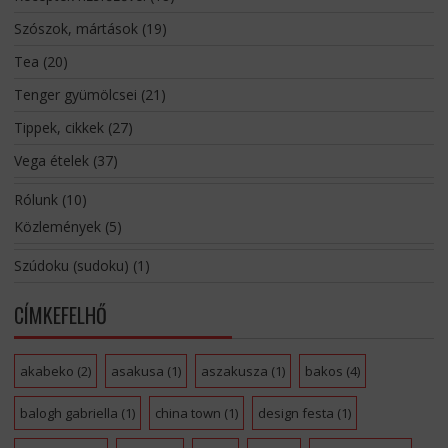
Szószok, mártások
(19)
Tea
(20)
Tenger gyümölcsei
(21)
Tippek, cikkek
(27)
Vega ételek
(37)
Rólunk
(10)
Közlemények
(5)
Szúdoku (sudoku)
(1)
CÍMKEFELHŐ
akabeko
(2)
asakusa
(1)
aszakusza
(1)
bakos
(4)
balogh gabriella
(1)
china town
(1)
design festa
(1)