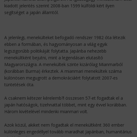
kiadott jelentés szerint 2008-ban 1599 külföldi kért ilyen
segítséget a japán államtól.
A jelenlegi, menekülteket befogadó rendszer 1982 óta létezik
ebben a formában, és hagyományosan a világ egyik
legszigorúbb politikáját folytatta. Japánba nehezebb
menekültként bejutni, mint a legendásan elutasító
Magyarországra. A menekültek szinte kizárólag Mianmarból
(korábban Burma) érkeztek. A mianmari menekültek száma
különösen megugrott a demokráciáért folytatott 2007-es
tüntetések óta.
A csaknem kétezer kérelemb?l összesen 57-et fogadtak el a
japán hatóságok, tizehnattal többet, mint egy évvel korábban.
Három kivételével mindenki mianmari volt.
Azok közül, akiket nem fogadtak el menekültként 360 ember
különleges engedéllyel tovább maradhat Japánban, humanitárius