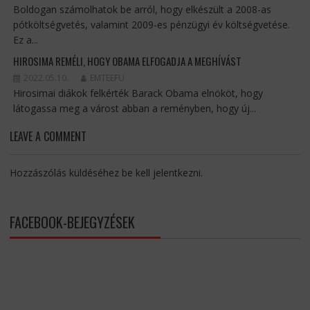
Boldogan számolhatok be arról, hogy elkészült a 2008-as
pótköltségvetés, valamint 2009-es pénzügyi év költségvetése.
Ez a...
HIROSIMA REMÉLI, HOGY OBAMA ELFOGADJA A MEGHÍVÁST
2022.05.10.
EMTEEFU
Hirosimai diákok felkérték Barack Obama elnököt, hogy
látogassa meg a várost abban a reményben, hogy új...
LEAVE A COMMENT
Hozzászólás küldéséhez
be kell jelentkezni
.
FACEBOOK-BEJEGYZÉSEK