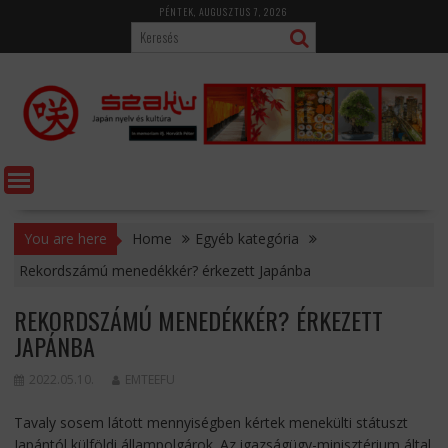
Skip
PÉNTEK, AUGUSZTUS 7, 2026
to
content
You are here
Home
Egyéb kategória
Rekordszámú menedékkér? érkezett Japánba
REKORDSZÁMÚ MENEDÉKKÉR? ÉRKEZETT
JAPÁNBA
2022.05.10.
EMTEEFU
Tavaly sosem látott mennyiségben kértek menekülti státuszt
Japántól külföldi állampolgárok. Az igazságügy-minisztérium által