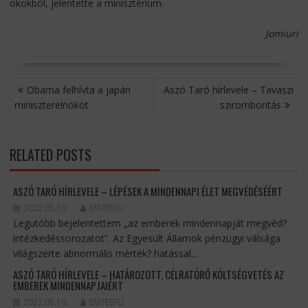
okokból, jelentette a minisztérium.
Jomiuri
BEJEGYZÉS
Obama felhívta a japán
Aszó Taró hírlevele – Tavaszi
NAVIGÁCIÓ
miniszterelnököt
szirombontás
RELATED POSTS
ASZÓ TARÓ HÍRLEVELE – LÉPÉSEK A MINDENNAPI ÉLET MEGVÉDÉSÉÉRT
2022.05.10.
EMTEEFU
Legutóbb bejelentettem „az emberek mindennapját megvéd?
intézkedéssorozatot”. Az Egyesült Államok pénzügyi válsága
világszerte abnormális mérték? hatással...
ASZÓ TARÓ HÍRLEVELE – HATÁROZOTT, CÉLRATÖRŐ KÖLTSÉGVETÉS AZ
EMBEREK MINDENNAPJAIÉRT
2022.05.10.
EMTEEFU