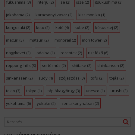
fukushima
(3)
interju
(2)
ise
(2)
isze
(2)
itsukushima
(3)
jokohama
(2)
karacsonyi vasar
(2)
kiss monika
(1)
kongosaki
(2)
koto
(2)
kotó
(4)
kóbe
(2)
kókusztej
(2)
macuri
(3)
matsuri
(2)
monorail
(2)
mori tower
(2)
nagykovet
(3)
odaiba
(1)
receptek
(2)
rizsfőző
(6)
roppongi hills
(3)
sertéshús
(2)
shiitake
(2)
shinkansen
(2)
sinkanszen
(2)
sudy
(4)
szójaszósz
(3)
tofu
(2)
tojás
(2)
tokio
(3)
tokyo
(1)
tápiókagyöngy
(3)
unesco
(1)
urushi
(3)
yokohama
(6)
yukake
(2)
zen a konyhaban
(2)