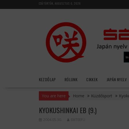
Skip
CSÜTÖRTÖK, AUGUSZTUS 6, 2026
to
content
KEZDŐLAP
RÓLUNK
CIKKEK
JAPÁN NYELV
You are here
Home
Küzdősport
Kyoku
KYOKUSHINKAI EB (9.)
2004.05.30.
EMTEEFU