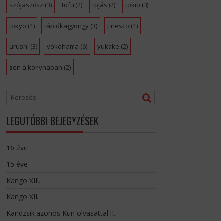
szójaszósz
(3)
tofu
(2)
tojás
(2)
tokio
(3)
tokyo
(1)
tápiókagyöngy
(3)
unesco
(1)
urushi
(3)
yokohama
(6)
yukake
(2)
zen a konyhaban
(2)
LEGUTÓBBI BEJEGYZÉSEK
16 éve
15 éve
Kango XIII.
Kango XII.
Kandzsik azonos Kun-olvasattal II.