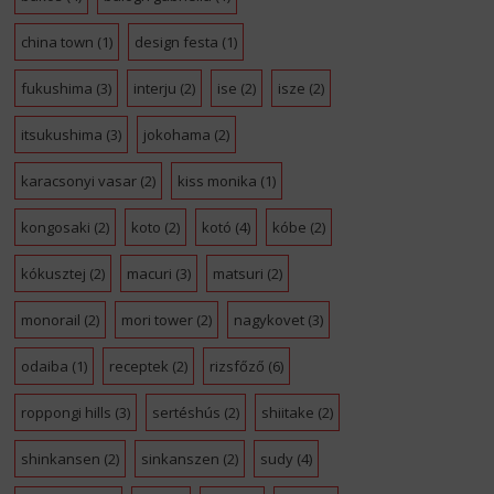
china town
(1)
design festa
(1)
fukushima
(3)
interju
(2)
ise
(2)
isze
(2)
itsukushima
(3)
jokohama
(2)
karacsonyi vasar
(2)
kiss monika
(1)
kongosaki
(2)
koto
(2)
kotó
(4)
kóbe
(2)
kókusztej
(2)
macuri
(3)
matsuri
(2)
monorail
(2)
mori tower
(2)
nagykovet
(3)
odaiba
(1)
receptek
(2)
rizsfőző
(6)
roppongi hills
(3)
sertéshús
(2)
shiitake
(2)
shinkansen
(2)
sinkanszen
(2)
sudy
(4)