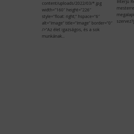
Interjú 
content/uploads/2022/03/*.jpg
mesterre
width=”160″ height=”226″
megalapí
style=”float: right;” hspace=”6″
szervez?j
alt=”Image” title=”Image” border=”0″
/>”Az élet igazságos, és a sok
munkának...