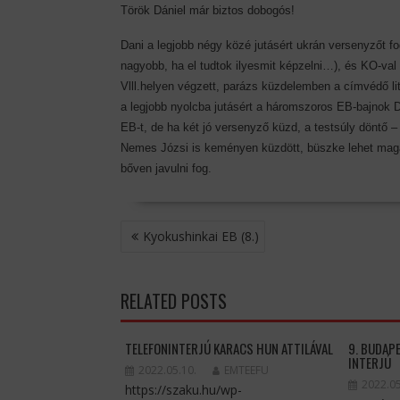
Török Dániel már biztos dobogós!
Dani a legjobb négy közé jutásért ukrán versenyzőt f
nagyobb, ha el tudtok ilyesmit képzelni…), és KO-val
Vlll.helyen végzett, parázs küzdelemben a címvédő l
a legjobb nyolcba jutásért a háromszoros EB-bajnok D
EB-t, de ha két jó versenyző küzd, a testsúly döntő
Nemes Józsi is keményen küzdött, büszke lehet magár
bőven javulni fog.
BEJEGYZÉS
Kyokushinkai EB (8.)
NAVIGÁCIÓ
RELATED POSTS
TELEFONINTERJÚ KARACS HUN ATTILÁVAL
9. BUDAP
INTERJÚ
2022.05.10.
EMTEEFU
2022.05
https://szaku.hu/wp-