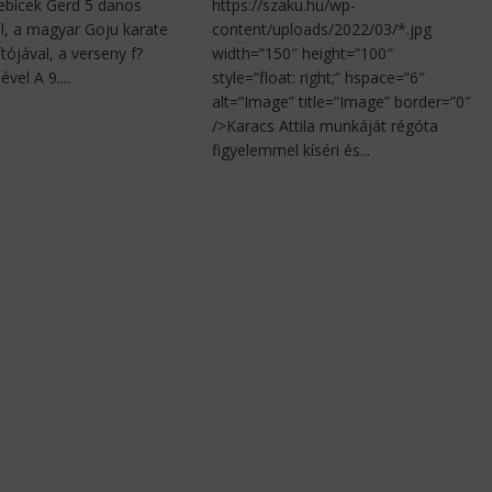
Rebicek Gerd 5 danos
https://szaku.hu/wp-
l, a magyar Goju karate
content/uploads/2022/03/*.jpg
tójával, a verseny f?
width=”150″ height=”100″
ével A 9....
style=”float: right;” hspace=”6″
alt=”Image” title=”Image” border=”0″
/>Karacs Attila munkáját régóta
figyelemmel kíséri és...