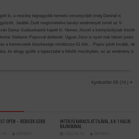
ogott ki, a mezőny legnagyobb termetű versenyzőjét (még Daninál is
 győzött. Jarábik Zsolt megismételve tavalyi eredményét ismét az V-
itván Darius Gudauskastól kapott ki. Nemes József a könnyűsúlyúak között
imitar Stefanov Popovval derbizett. Ugyan Józsi is nyert már három junior
 – és a kemecseiek büszkesége mindössze 61 kiló… Popov jutott tovább, de
a, és ahogy gyűlik a tapasztalat a felnőtt mezőnyben, ez az eredmény is
Kyokushin EB (10.)
EST OPEN – REBICEK GERD
INTERJÚ KARACS ATTILÁVAL, A K-1 HAZAI
BAJNOKÁVAL
.10.
EMTEEFU
2022.05.10.
EMTEEFU