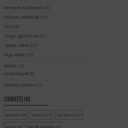
Receptek rizsfőzővel
(18)
Szószok, mártások
(19)
Tea
(20)
Tenger gyümölcsei
(21)
Tippek, cikkek
(27)
Vega ételek
(37)
Rólunk
(10)
Közlemények
(5)
Szúdoku (sudoku)
(1)
CÍMKEFELHŐ
akabeko
(2)
asakusa
(1)
aszakusza
(1)
bakos
(4)
balogh gabriella
(1)