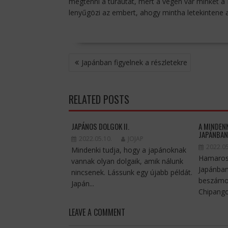
megtenni a túrautat, mert a végén vár minket a 
lenyűgözi az embert, ahogy mintha letekintene a 
BEJEGYZÉS
Japánban figyelnek a részletekre
NAVIGÁCIÓ
RELATED POSTS
JAPÁNOS DOLGOK II.
A MINDEN
JAPÁNBA
2022.05.10.
JOJAP
2022.05
Mindenki tudja, hogy a japánoknak
Hamarosa
vannak olyan dolgaik, amik nálunk
Japánban
nincsenek. Lássunk egy újabb példát.
beszámol
Japán...
Chipango 
LEAVE A COMMENT