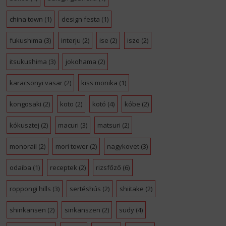
china town
(1)
design festa
(1)
fukushima
(3)
interju
(2)
ise
(2)
isze
(2)
itsukushima
(3)
jokohama
(2)
karacsonyi vasar
(2)
kiss monika
(1)
kongosaki
(2)
koto
(2)
kotó
(4)
kóbe
(2)
kókusztej
(2)
macuri
(3)
matsuri
(2)
monorail
(2)
mori tower
(2)
nagykovet
(3)
odaiba
(1)
receptek
(2)
rizsfőző
(6)
roppongi hills
(3)
sertéshús
(2)
shiitake
(2)
shinkansen
(2)
sinkanszen
(2)
sudy
(4)