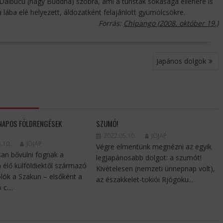
Daibucu (nagy Buddha) szobra, ami a turisták sokasága ellenére is
lába elé helyezett, áldozatként felajánlott gyümölcsökre.
Forrás:
Chipango (
2008. október 19.)
Japános dolgok
NAPOS FÖLDRENGÉSEK
SZUMÓ!
N
2022.05.10.
JOJAP
.10.
JOJAP
Végre elmentünk megnézni az egyik
n bővülni fognak a
legjapánosabb dolgot: a szumót!
 élő külföldiektől származó
Kivételesen (nemzeti ünnepnap volt),
ók a Szakun – elsőként a
az északkelet-tokiói Rjógoku...
c....