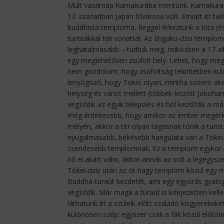
Múlt vasárnap Kamakurába mentünk. Kamakura egy
13. században Japán fővárosa volt. Emiatt itt ta
buddhista temploma. Reggel érkeztünk a Kita (é
turistákkal teli vonattal. Az Engaku-dzsi temp
leghatalmasabb – tudtuk meg, miközben a 17 al
egy meglehetősen zsúfolt hely. Lehet, hogy mé
nem gondolom, hogy zsúfoltság tekintetben kül
lenyűgöző, hogy Tokió olyan, mintha sosem akar
helység és város mellett (többek között Jokohama
végződik az egyik település és hol kezd?dik a má
még érdekesebb, hogy amikor az ember megérke
mélyén, akkor a tér olyan tágasnak tűnik a turis
nyugalmasabb, békésebb hangulata van a Tókei-d
csendesebb templomnak. Ez a templom egykor ap
nő el akart válni, akkor annak az volt a legegy
Tókei-dzsi után az öt nagy templom közül egy más
Buddha-túraút kezdetét, ami egy egyórás gyalo
végződik. Már maga a túraút is kifejezetten kell
láthatunk itt a szüleik előtt szaladó kisgyereke
különösen szép: egyszer csak a fák közül előtűn