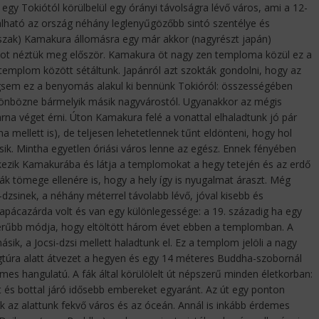
 Tokiótól körülbelül egy órányi távolságra lévő város, ami a 12-
lálható az ország néhány leglenyűgözőbb sintó szentélye és
szak) Kamakura állomásra egy már akkor (nagyrészt japán)
lomot néztük meg először. Kamakura öt nagy zen temploma közül ez a
templom között sétáltunk.
Japánról azt szokták gondolni, hogy az
gsem ez a benyomás alakul ki bennünk Tokióról: összességében
önbözne bármelyik másik nagyvárostól. Ugyanakkor az mégis
na véget érni. Úton Kamakura felé a vonattal elhaladtunk jó pár
 mellett is), de teljesen lehetetlennek tűnt eldönteni, hogy hol
sik. Mintha egyetlen óriási város lenne az egész. Ennek fényében
zik Kamakurába és látja a templomokat a hegy tetején és az erdő
ták tömege ellenére is, hogy a hely így is nyugalmat áraszt. Még
zsinek, a néhány méterrel távolabb lévő, jóval kisebb és
ácazárda volt és van egy különlegessége: a 19. századig ha egy
szerűbb módja, hogy eltöltött három évet ebben a templomban. A
ik, a Jocsi-dzsi mellett haladtunk el. Ez a templom jelöli a nagy
gtúra alatt átvezet a hegyen és egy 14 méteres Buddha-szobornál
emes hangulatú. A fák által körülölelt út népszerű minden életkorban:
ket és bottal járó idősebb embereket egyaránt. Az út egy ponton
ik az alattunk fekvő város és az óceán. Annál is inkább érdemes