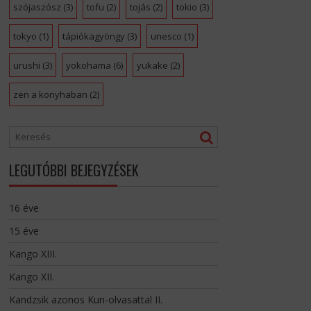
szójaszósz
(3)
tofu
(2)
tojás
(2)
tokio
(3)
tokyo
(1)
tápiókagyöngy
(3)
unesco
(1)
urushi
(3)
yokohama
(6)
yukake
(2)
zen a konyhaban
(2)
LEGUTÓBBI BEJEGYZÉSEK
16 éve
15 éve
Kango XIII.
Kango XII.
Kandzsik azonos Kun-olvasattal II.