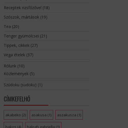
Receptek rizsfőzővel
(18)
Szószok, mártások
(19)
Tea
(20)
Tenger gyümölcsei
(21)
Tippek, cikkek
(27)
Vega ételek
(37)
Rólunk
(10)
Közlemények
(5)
Szúdoku (sudoku)
(1)
CÍMKEFELHŐ
akabeko
(2)
asakusa
(1)
aszakusza
(1)
bakos
(4)
balogh gabriella
(1)