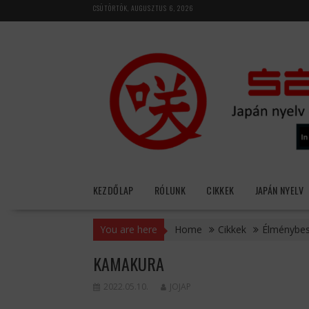
Skip
CSÜTÖRTÖK, AUGUSZTUS 6, 2026
to
content
KEZDŐLAP
RÓLUNK
CIKKEK
JAPÁN NYELV
You are here
Home
Cikkek
Élménybe
KAMAKURA
2022.05.10.
JOJAP