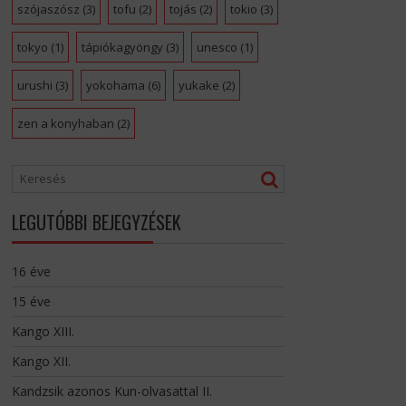
szójaszósz
(3)
tofu
(2)
tojás
(2)
tokio
(3)
tokyo
(1)
tápiókagyöngy
(3)
unesco
(1)
urushi
(3)
yokohama
(6)
yukake
(2)
zen a konyhaban
(2)
LEGUTÓBBI BEJEGYZÉSEK
16 éve
15 éve
Kango XIII.
Kango XII.
Kandzsik azonos Kun-olvasattal II.