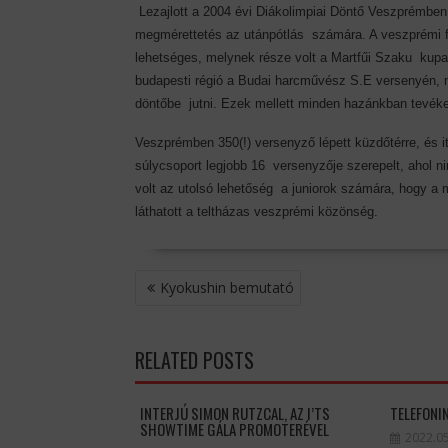
Lezajlott a 2004 évi Diákolimpiai Döntő Veszprémben,
megmérettetés az utánpótlás számára. A veszprémi fin
lehetséges, melynek része volt a Martfűi Szaku kupa i
budapesti régió a Budai harcművész S.E versenyén, mí
döntőbe jutni. Ezek mellett minden hazánkban tevék
Veszprémben 350(!) versenyző lépett küzdőtérre, és i
súlycsoport legjobb 16 versenyzője szerepelt, ahol ni
volt az utolsó lehetőség a juniorok számára, hogy a
láthatott a teltházas veszprémi közönség.
BEJEGYZÉS
Kyokushin bemutató
NAVIGÁCIÓ
RELATED POSTS
INTERJÚ SIMON RUTZCAL, AZ I’TS
TELEFONI
SHOWTIME GÁLA PROMOTERÉVEL
2022.05