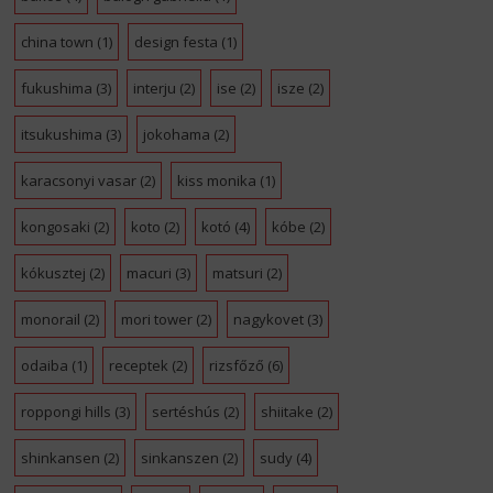
china town
(1)
design festa
(1)
fukushima
(3)
interju
(2)
ise
(2)
isze
(2)
itsukushima
(3)
jokohama
(2)
karacsonyi vasar
(2)
kiss monika
(1)
kongosaki
(2)
koto
(2)
kotó
(4)
kóbe
(2)
kókusztej
(2)
macuri
(3)
matsuri
(2)
monorail
(2)
mori tower
(2)
nagykovet
(3)
odaiba
(1)
receptek
(2)
rizsfőző
(6)
roppongi hills
(3)
sertéshús
(2)
shiitake
(2)
shinkansen
(2)
sinkanszen
(2)
sudy
(4)