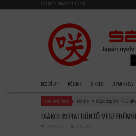
Skip
CSÜTÖRTÖK, AUGUSZTUS 6, 2026
to
content
KEZDŐLAP
RÓLUNK
CIKKEK
JAPÁN NYELV
You are here
Home
Küzdősport
Diáko
DIÁKOLIMPIAI DÖNTŐ VESZPRÉMB
2004.03.15.
EMTEEFU