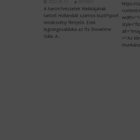
2022.05.10.
EMTEEFU
https://
A harcm?vészetek Mekkájának
content/
tartott Hollandiát számos küzd?sport
width=”1
rendezvény fémjelzi. Ezek
style=”fl
legrangosabbika az I’ts Showtime
alt=”Ima
Gála. A...
/>”Az él
munkának