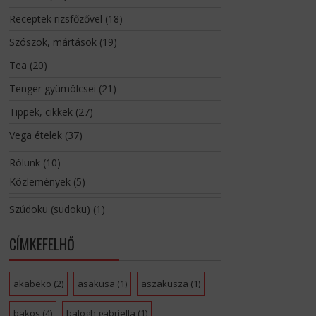
Receptek rizsfőzővel
(18)
Szószok, mártások
(19)
Tea
(20)
Tenger gyümölcsei
(21)
Tippek, cikkek
(27)
Vega ételek
(37)
Rólunk
(10)
Közlemények
(5)
Szúdoku (sudoku)
(1)
CÍMKEFELHŐ
akabeko
(2)
asakusa
(1)
aszakusza
(1)
bakos
(4)
balogh gabriella
(1)