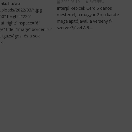
2022.05.10.
EMTEEFU
szaku.hu/wp-
Interjú Rebicek Gerd 5 danos
uploads/2022/03/*.jpg
mesterrel, a magyar Goju karate
60″ height=”226″
megalapítójával, a verseny f?
oat: right;” hspace=”6″
szervez?jével A 9....
ge” title=”Image” border=”0″
et igazságos, és a sok
...