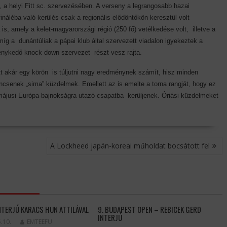
 a helyi Fitt sc. szervezésében. A verseny a legrangosabb hazai
áléba való kerülés csak a regionális elődöntőkön keresztül volt
s, amely a kelet-magyarországi régió (250 fő) vetélkedése volt, illetve a
g a dunántúliak a pápai klub által szervezett viadalon igyekeztek a
enykedő knock down szervezet részt vesz rajta.
tt akár egy körön is túljutni nagy eredménynek számít, hisz minden
ncsenek „sima” küzdelmek. Emellett az is emelte a torna rangját, hogy ez
 májusi Európa-bajnokságra utazó csapatba kerüljenek. Óriási küzdelmeket
A Lockheed japán-koreai műholdat bocsátott fel
NTERJÚ KARACS HUN ATTILÁVAL
9. BUDAPEST OPEN – REBICEK GERD
INTERJÚ
.10.
EMTEEFU