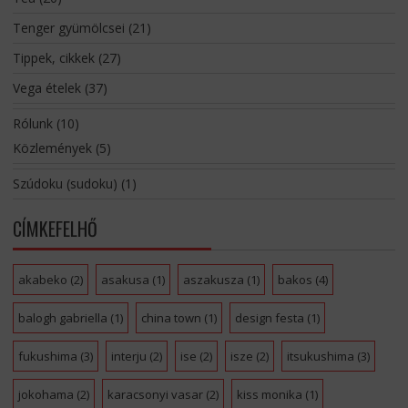
Tenger gyümölcsei
(21)
Tippek, cikkek
(27)
Vega ételek
(37)
Rólunk
(10)
Közlemények
(5)
Szúdoku (sudoku)
(1)
CÍMKEFELHŐ
akabeko
(2)
asakusa
(1)
aszakusza
(1)
bakos
(4)
balogh gabriella
(1)
china town
(1)
design festa
(1)
fukushima
(3)
interju
(2)
ise
(2)
isze
(2)
itsukushima
(3)
jokohama
(2)
karacsonyi vasar
(2)
kiss monika
(1)