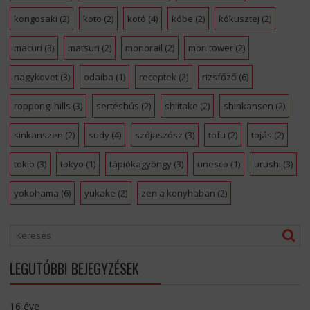
kongosaki
(2)
koto
(2)
kotó
(4)
kóbe
(2)
kókusztej
(2)
macuri
(3)
matsuri
(2)
monorail
(2)
mori tower
(2)
nagykovet
(3)
odaiba
(1)
receptek
(2)
rizsfőző
(6)
roppongi hills
(3)
sertéshús
(2)
shiitake
(2)
shinkansen
(2)
sinkanszen
(2)
sudy
(4)
szójaszósz
(3)
tofu
(2)
tojás
(2)
tokio
(3)
tokyo
(1)
tápiókagyöngy
(3)
unesco
(1)
urushi
(3)
yokohama
(6)
yukake
(2)
zen a konyhaban
(2)
LEGUTÓBBI BEJEGYZÉSEK
16 éve