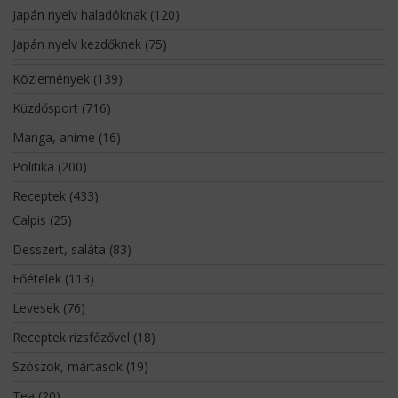
Japán nyelv haladóknak
(120)
Japán nyelv kezdőknek
(75)
Közlemények
(139)
Küzdősport
(716)
Manga, anime
(16)
Politika
(200)
Receptek
(433)
Calpis
(25)
Desszert, saláta
(83)
Főételek
(113)
Levesek
(76)
Receptek rizsfőzővel
(18)
Szószok, mártások
(19)
Tea
(20)