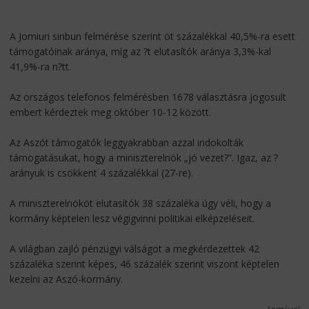
A Jomiuri sinbun felmérése szerint öt százalékkal 40,5%-ra esett
támogatóinak aránya, míg az ?t elutasítók aránya 3,3%-kal
41,9%-ra n?tt.
Az országos telefonos felmérésben 1678 választásra jogosult
embert kérdeztek meg október 10-12 között.
Az Aszót támogatók leggyakrabban azzal indokolták
támogatásukat, hogy a miniszterelnök „jó vezet?”. Igaz, az ?
arányuk is csökkent 4 százalékkal (27-re).
A miniszterelnököt elutasítók 38 százaléka úgy véli, hogy a
kormány képtelen lesz végigvinni politikai elképzeléseit.
A világban zajló pénzügyi válságot a megkérdezettek 42
százaléka szerint képes, 46 százalék szerint viszont képtelen
kezelni az Aszó-kormány.