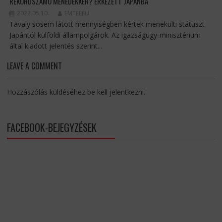
REKORDSZÁMÚ MENEDÉKKÉR? ÉRKEZETT JAPÁNBA
2022.05.10.
EMTEEFU
Tavaly sosem látott mennyiségben kértek menekülti státuszt
Japántól külföldi állampolgárok. Az igazságügy-minisztérium
által kiadott jelentés szerint...
LEAVE A COMMENT
Hozzászólás küldéséhez
be kell jelentkezni
.
FACEBOOK-BEJEGYZÉSEK