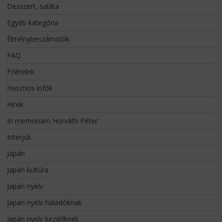
Desszert, saláta
Egyéb kategória
Élménybeszámolók
FAQ
Főételek
Hasznos infók
Hírek
In memoriam Horváth Péter
Interjúk
Japán
Japán kultúra
Japán nyelv
Japán nyelv haladóknak
Japán nyelv kezdőknek