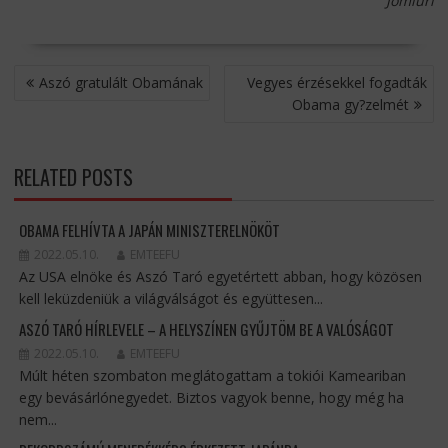
Jomiuri
BEJEGYZÉS
Aszó gratulált Obamának
Vegyes érzésekkel fogadták
NAVIGÁCIÓ
Obama gy?zelmét
RELATED POSTS
OBAMA FELHÍVTA A JAPÁN MINISZTERELNÖKÖT
2022.05.10.
EMTEEFU
Az USA elnöke és Aszó Taró egyetértett abban, hogy közösen
kell leküzdeniük a világválságot és együttesen...
ASZÓ TARÓ HÍRLEVELE – A HELYSZÍNEN GYŰJTÖM BE A VALÓSÁGOT
2022.05.10.
EMTEEFU
Múlt héten szombaton meglátogattam a tokiói Kameariban
egy bevásárlónegyedet. Biztos vagyok benne, hogy még ha
nem...