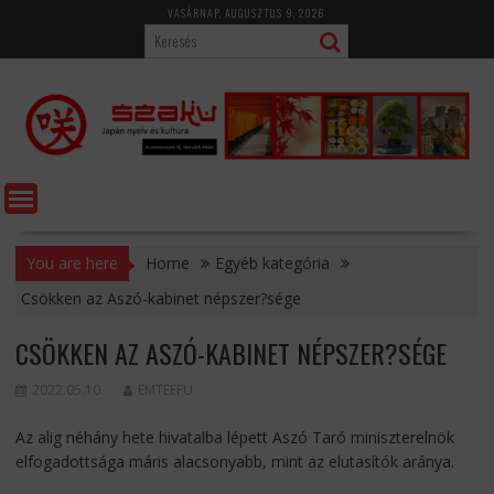
Skip
VASÁRNAP, AUGUSZTUS 9, 2026
to
content
You are here
Home
Egyéb kategória
Csökken az Aszó-kabinet népszer?sége
CSÖKKEN AZ ASZÓ-KABINET NÉPSZER?SÉGE
2022.05.10.
EMTEEFU
Az alig néhány hete hivatalba lépett Aszó Taró miniszterelnök
elfogadottsága máris alacsonyabb, mint az elutasítók aránya.