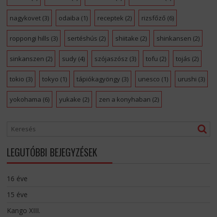
nagykovet
(3)
odaiba
(1)
receptek
(2)
rizsfőző
(6)
roppongi hills
(3)
sertéshús
(2)
shiitake
(2)
shinkansen
(2)
sinkanszen
(2)
sudy
(4)
szójaszósz
(3)
tofu
(2)
tojás
(2)
tokio
(3)
tokyo
(1)
tápiókagyöngy
(3)
unesco
(1)
urushi
(3)
yokohama
(6)
yukake
(2)
zen a konyhaban
(2)
LEGUTÓBBI BEJEGYZÉSEK
16 éve
15 éve
Kango XIII.