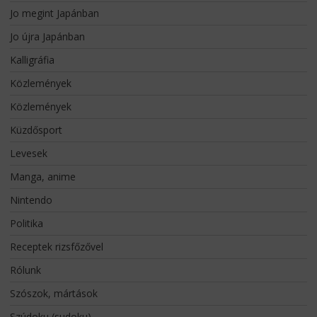
Jo megint Japánban
Jo újra Japánban
Kalligráfia
Közlemények
Közlemények
Küzdősport
Levesek
Manga, anime
Nintendo
Politika
Receptek rizsfőzővel
Rólunk
Szószok, mártások
Szúdoku (sudoku)