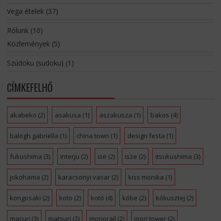
Vega ételek
(37)
Rólunk
(10)
Közlemények
(5)
Szúdoku (sudoku)
(1)
CÍMKEFELHŐ
akabeko
(2)
asakusa
(1)
aszakusza
(1)
bakos
(4)
balogh gabriella
(1)
china town
(1)
design festa
(1)
fukushima
(3)
interju
(2)
ise
(2)
isze
(2)
itsukushima
(3)
jokohama
(2)
karacsonyi vasar
(2)
kiss monika
(1)
kongosaki
(2)
koto
(2)
kotó
(4)
kóbe
(2)
kókusztej
(2)
macuri
(3)
matsuri
(2)
monorail
(2)
mori tower
(2)