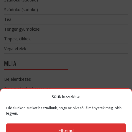
Szúdoku (sudoku)
Tea
Tenger gyümölcsei
Tippek, cikkek
Vega ételek
META
Bejelentkezés
Bejegyzések hírcsatorna
Sütik kezelése
Hozzászólások hírcsatorna
WordPress Magyarország
Oldalunkon sütiket használunk, hogy az olvasói élményetek még jobb
legyen.
Elfogad