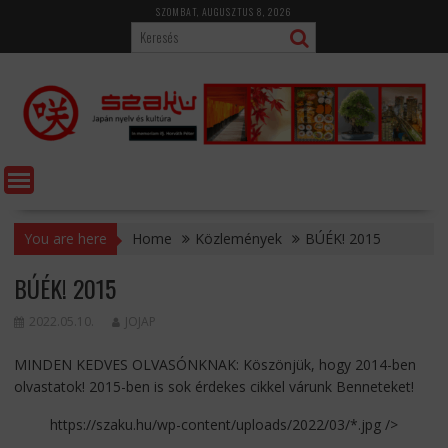
Skip
SZOMBAT, AUGUSZTUS 8, 2026
to
content
You are here
Home
Közlemények
BÚÉK! 2015
BÚÉK! 2015
2022.05.10.
JOJAP
MINDEN KEDVES OLVASÓNKNAK: Köszönjük, hogy 2014-ben
olvastatok! 2015-ben is sok érdekes cikkel várunk Benneteket!
https://szaku.hu/wp-content/uploads/2022/03/*.jpg />