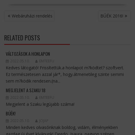
BEJEGYZÉS
Webáruházi rendelés
BÚÉK 2016!
NAVIGÁCIÓ
RELATED POSTS
VÁLTOZÁSOK A HONLAPON
2022.05.10.
EMTEEFU
Kedves látogató! Frissítettük.a honlapot m?ködtet? szoftvert.
Ez természetesen azzal jár*, hogy.átmenetileg szinte semmi
sem m?ködik rendesen.(na...
MEGJELENT A SZAKU 18
2022.05.10.
EMTEEFU
Megjelent a Szaku legújabb száma!
BÚÉK!
2022.05.10.
JOJAP
Minden kedves olvasónknak boldog, vidám, élményekben
gazdag új évet kívánunk! Deedo, Isaura, nagyon szépen