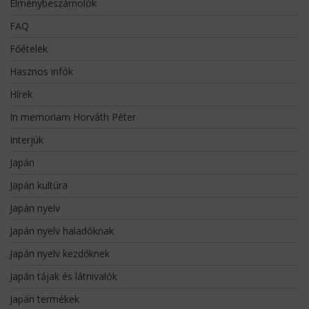
Élménybeszámolók
FAQ
Főételek
Hasznos infók
Hírek
In memoriam Horváth Péter
Interjúk
Japán
Japán kultúra
Japán nyelv
Japán nyelv haladóknak
Japán nyelv kezdőknek
Japán tájak és látnivalók
Japán termékek