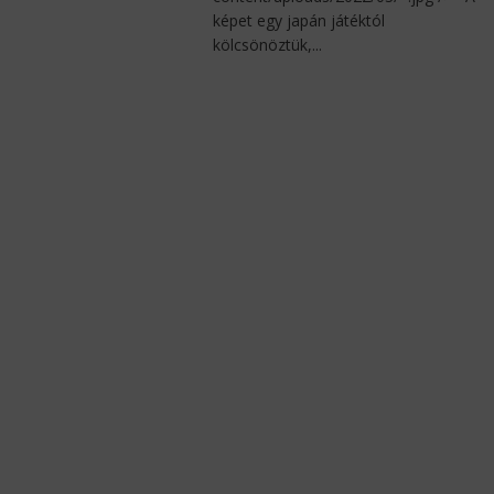
képet egy japán játéktól
kölcsönöztük,...