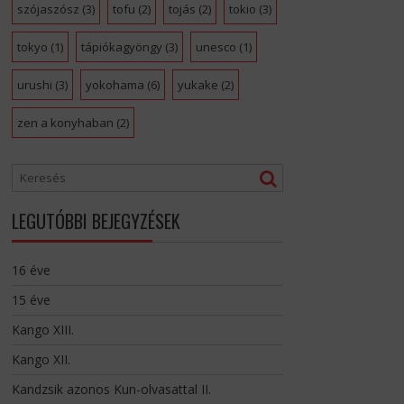
szójaszósz
(3)
tofu
(2)
tojás
(2)
tokio
(3)
tokyo
(1)
tápiókagyöngy
(3)
unesco
(1)
urushi
(3)
yokohama
(6)
yukake
(2)
zen a konyhaban
(2)
LEGUTÓBBI BEJEGYZÉSEK
16 éve
15 éve
Kango XIII.
Kango XII.
Kandzsik azonos Kun-olvasattal II.