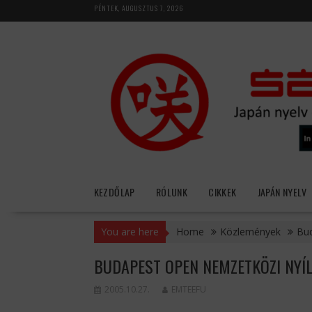
Skip
PÉNTEK, AUGUSZTUS 7, 2026
to
content
KEZDŐLAP
RÓLUNK
CIKKEK
JAPÁN NYELV
You are here
Home
Közlemények
Bud
BUDAPEST OPEN NEMZETKÖZI NYÍL
2005.10.27.
EMTEEFU