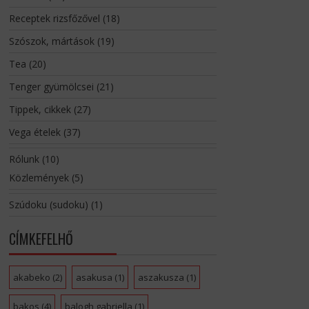
Receptek rizsfőzővel
(18)
Szószok, mártások
(19)
Tea
(20)
Tenger gyümölcsei
(21)
Tippek, cikkek
(27)
Vega ételek
(37)
Rólunk
(10)
Közlemények
(5)
Szúdoku (sudoku)
(1)
CÍMKEFELHŐ
akabeko
(2)
asakusa
(1)
aszakusza
(1)
bakos
(4)
balogh gabriella
(1)