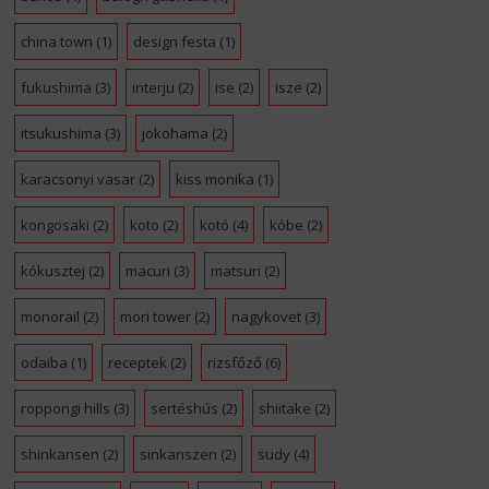
china town
(1)
design festa
(1)
fukushima
(3)
interju
(2)
ise
(2)
isze
(2)
itsukushima
(3)
jokohama
(2)
karacsonyi vasar
(2)
kiss monika
(1)
kongosaki
(2)
koto
(2)
kotó
(4)
kóbe
(2)
kókusztej
(2)
macuri
(3)
matsuri
(2)
monorail
(2)
mori tower
(2)
nagykovet
(3)
odaiba
(1)
receptek
(2)
rizsfőző
(6)
roppongi hills
(3)
sertéshús
(2)
shiitake
(2)
shinkansen
(2)
sinkanszen
(2)
sudy
(4)