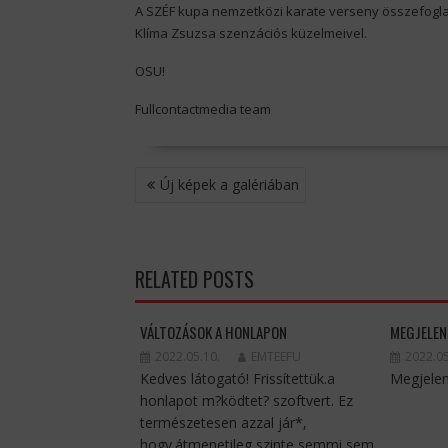
A SZÉF kupa nemzetközi karate verseny összefoglaló
Klíma Zsuzsa szenzációs küzelmeivel.
OSU!
Fullcontactmedia team
BEJEGYZÉS
Új képek a galériában
NAVIGÁCIÓ
RELATED POSTS
VÁLTOZÁSOK A HONLAPON
MEGJELEN
2022.05.10.
EMTEEFU
2022.05
Kedves látogató! Frissítettük.a
Megjelen
honlapot m?ködtet? szoftvert. Ez
természetesen azzal jár*,
hogy.átmenetileg szinte semmi sem