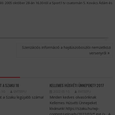
: 2005 október 28-án 16.30-tól a Sport1 tv csatornán S. Kovács Ádám és
Szenzációs információ a hajdúszoboszlói nemzetközi
versenyről
T A SZAKU 18
KELLEMES HÚSVÉTI ÜNNEPEKET! 2017
.10.
EMTEEFU
2022.05.10.
EMTEEFU
t a Szaku legújabb száma!
Minden kedves olvasónknak
Kellemes Húsvéti Ünnepeket
kívánunk! https://szaku.hu/wp-
content/uploads/2022/03/*.jpg /> A