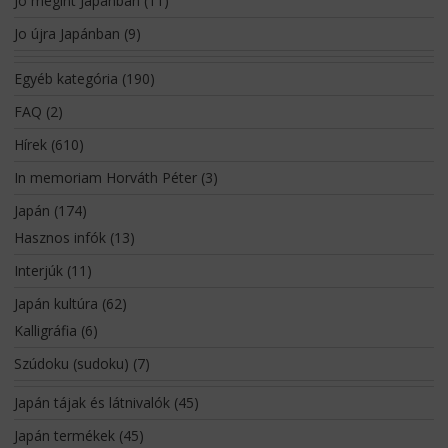
Jo megint Japánban
(11)
Jo újra Japánban
(9)
Egyéb kategória
(190)
FAQ
(2)
Hírek
(610)
In memoriam Horváth Péter
(3)
Japán
(174)
Hasznos infók
(13)
Interjúk
(11)
Japán kultúra
(62)
Kalligráfia
(6)
Szúdoku (sudoku)
(7)
Japán tájak és látnivalók
(45)
Japán termékek
(45)