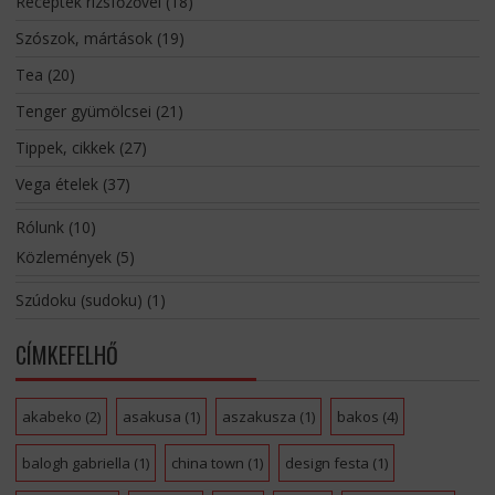
Receptek rizsfőzővel
(18)
Szószok, mártások
(19)
Tea
(20)
Tenger gyümölcsei
(21)
Tippek, cikkek
(27)
Vega ételek
(37)
Rólunk
(10)
Közlemények
(5)
Szúdoku (sudoku)
(1)
CÍMKEFELHŐ
akabeko
(2)
asakusa
(1)
aszakusza
(1)
bakos
(4)
balogh gabriella
(1)
china town
(1)
design festa
(1)