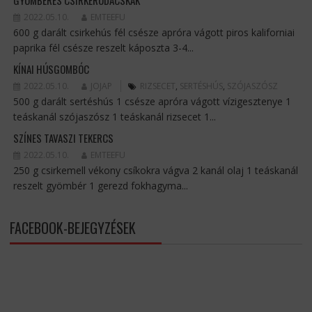
2022.05.10.
EMTEEFU
600 g darált csirkehús fél csésze apróra vágott piros kaliforniai
paprika fél csésze reszelt káposzta 3-4...
KÍNAI HÚSGOMBÓC
2022.05.10.
JOJAP
RIZSECET
,
SERTÉSHÚS
,
SZÓJASZÓSZ
500 g darált sertéshús 1 csésze apróra vágott vízigesztenye 1
teáskanál szójaszósz 1 teáskanál rizsecet 1...
SZÍNES TAVASZI TEKERCS
2022.05.10.
EMTEEFU
250 g csirkemell vékony csíkokra vágva 2 kanál olaj 1 teáskanál
reszelt gyömbér 1 gerezd fokhagyma...
FACEBOOK-BEJEGYZÉSEK