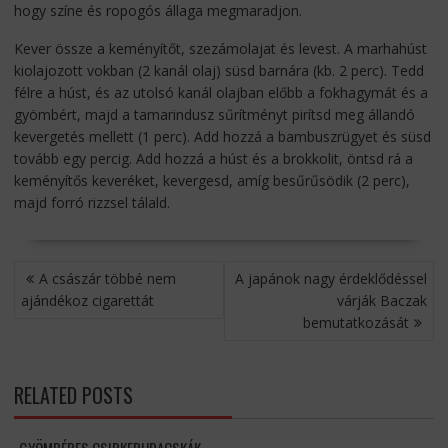
hogy színe és ropogós állaga megmaradjon.
Kever össze a keményítőt, szezámolajat és levest. A marhahúst
kiolajozott vokban (2 kanál olaj) süsd barnára (kb. 2 perc). Tedd
félre a húst, és az utolsó kanál olajban előbb a fokhagymát és a
gyömbért, majd a tamarindusz sűrítményt pirítsd meg állandó
kevergetés mellett (1 perc). Add hozzá a bambuszrügyet és süsd
tovább egy percig. Add hozzá a húst és a brokkolit, öntsd rá a
keményítős keveréket, kevergesd, amíg besűrűsödik (2 perc),
majd forró rizzsel tálald.
BEJEGYZÉS
A császár többé nem
A japánok nagy érdeklődéssel
NAVIGÁCIÓ
ajándékoz cigarettát
várják Baczak
bemutatkozását
RELATED POSTS
GYÖMBÉRES CSIRKERUDACSKÁK