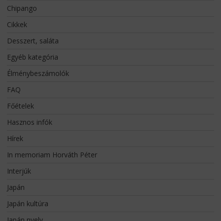
Chipango
Cikkek
Desszert, saláta
Egyéb kategória
Élménybeszámolók
FAQ
Főételek
Hasznos infók
Hírek
In memoriam Horváth Péter
Interjúk
Japán
Japán kultúra
Japán nyelv