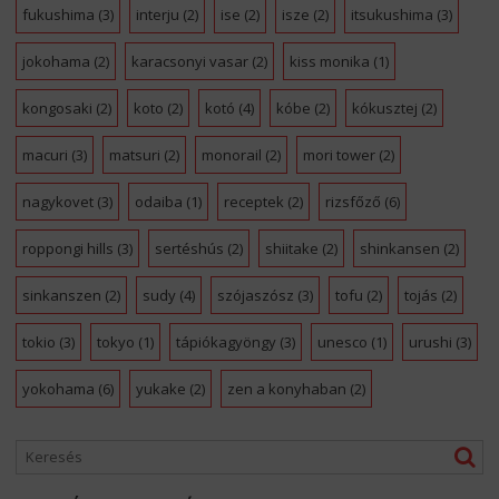
fukushima
(3)
interju
(2)
ise
(2)
isze
(2)
itsukushima
(3)
jokohama
(2)
karacsonyi vasar
(2)
kiss monika
(1)
kongosaki
(2)
koto
(2)
kotó
(4)
kóbe
(2)
kókusztej
(2)
macuri
(3)
matsuri
(2)
monorail
(2)
mori tower
(2)
nagykovet
(3)
odaiba
(1)
receptek
(2)
rizsfőző
(6)
roppongi hills
(3)
sertéshús
(2)
shiitake
(2)
shinkansen
(2)
sinkanszen
(2)
sudy
(4)
szójaszósz
(3)
tofu
(2)
tojás
(2)
tokio
(3)
tokyo
(1)
tápiókagyöngy
(3)
unesco
(1)
urushi
(3)
yokohama
(6)
yukake
(2)
zen a konyhaban
(2)