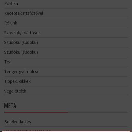
Politika
Receptek rizsfőzővel
Rólunk
Szószok, mártások
Szúdoku (sudoku)
Szúdoku (sudoku)
Tea
Tenger gyümölcsei
Tippek, cikkek
Vega ételek
META
Bejelentkezés
Bejegyzések hírcsatorna