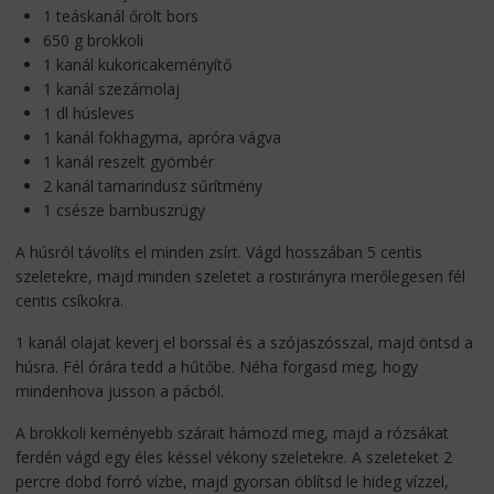
1 teáskanál őrölt bors
650 g brokkoli
1 kanál kukoricakeményítő
1 kanál szezámolaj
1 dl húsleves
1 kanál fokhagyma, apróra vágva
1 kanál reszelt gyömbér
2 kanál tamarindusz sűrítmény
1 csésze bambuszrügy
A húsról távolíts el minden zsírt. Vágd hosszában 5 centis
szeletekre, majd minden szeletet a rostirányra merőlegesen fél
centis csíkokra.
1 kanál olajat keverj el borssal és a szójaszósszal, majd öntsd a
húsra. Fél órára tedd a hűtőbe. Néha forgasd meg, hogy
mindenhova jusson a pácból.
A brokkoli keményebb szárait hámozd meg, majd a rózsákat
ferdén vágd egy éles késsel vékony szeletekre. A szeleteket 2
percre dobd forró vízbe, majd gyorsan öblítsd le hideg vízzel,