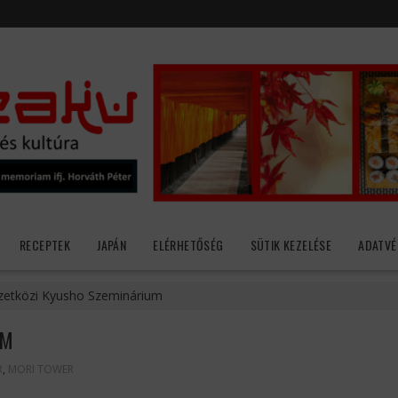
RECEPTEK
JAPÁN
ELÉRHETŐSÉG
SÜTIK KEZELÉSE
ADATVÉ
etközi Kyusho Szeminárium
UM
R
,
MORI TOWER