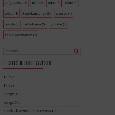
szójaszósz
(3)
tofu
(2)
tojás
(2)
tokio
(3)
tokyo
(1)
tápiókagyöngy
(3)
unesco
(1)
urushi
(3)
yokohama
(6)
yukake
(2)
zen a konyhaban
(2)
LEGUTÓBBI BEJEGYZÉSEK
16 éve
15 éve
Kango XIII.
Kango XII.
Kandzsik azonos Kun-olvasattal II.