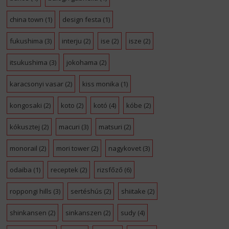
china town
(1)
design festa
(1)
fukushima
(3)
interju
(2)
ise
(2)
isze
(2)
itsukushima
(3)
jokohama
(2)
karacsonyi vasar
(2)
kiss monika
(1)
kongosaki
(2)
koto
(2)
kotó
(4)
kóbe
(2)
kókusztej
(2)
macuri
(3)
matsuri
(2)
monorail
(2)
mori tower
(2)
nagykovet
(3)
odaiba
(1)
receptek
(2)
rizsfőző
(6)
roppongi hills
(3)
sertéshús
(2)
shiitake
(2)
shinkansen
(2)
sinkanszen
(2)
sudy
(4)