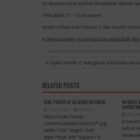
Az akupresszúrás pontok támadásán alapuló spec
2006.április 01 – 02 Budapest
Vezeti: Shihan Evan Pantazi 7. dan Kyusho Intern
A teljes program és nevezési lap (regisztrált lá
BEJEGYZÉS
Újabb Felnőtt 'C' kategóriás Kyokushin vers
NAVIGÁCIÓ
RELATED POSTS
GIRL POWER AZ ÁLLÁSINTERJÚKON
INTERJÚ S
SHOWTIM
2022.05.10.
EMTEEFU
2022.05
https://szaku.hu/wp-
A harcm
content/uploads/2022/03/*.jpg
tartott 
width=”160″ height=”240″
rendezvé
style=”float: left;” hspace=”6″