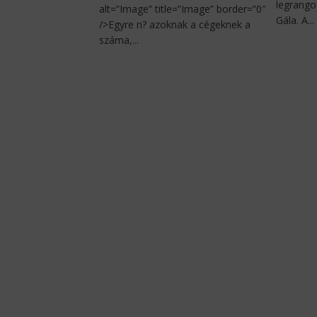
legrango
alt=”Image” title=”Image” border=”0″
Gála. A...
/>Egyre n? azoknak a cégeknek a
száma,...