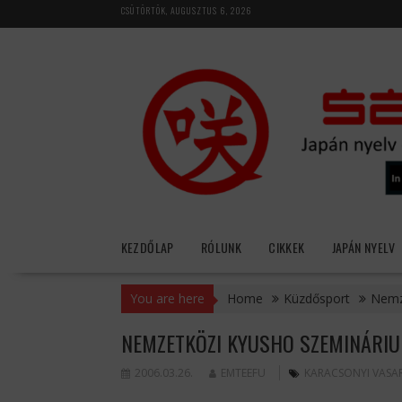
Skip
CSÜTÖRTÖK, AUGUSZTUS 6, 2026
to
content
KEZDŐLAP
RÓLUNK
CIKKEK
JAPÁN NYELV
You are here
Home
Küzdősport
Nemz
NEMZETKÖZI KYUSHO SZEMINÁRI
2006.03.26.
EMTEEFU
KARACSONYI VASA