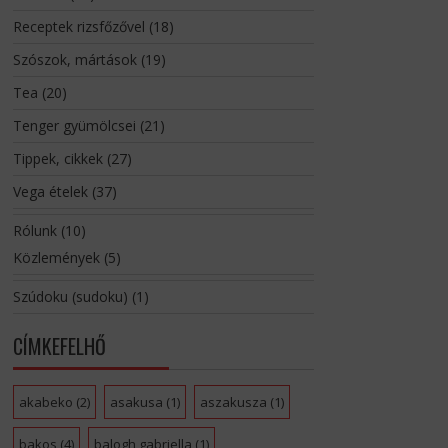
Receptek rizsfőzővel
(18)
Szószok, mártások
(19)
Tea
(20)
Tenger gyümölcsei
(21)
Tippek, cikkek
(27)
Vega ételek
(37)
Rólunk
(10)
Közlemények
(5)
Szúdoku (sudoku)
(1)
CÍMKEFELHŐ
akabeko
(2)
asakusa
(1)
aszakusza
(1)
bakos
(4)
balogh gabriella
(1)