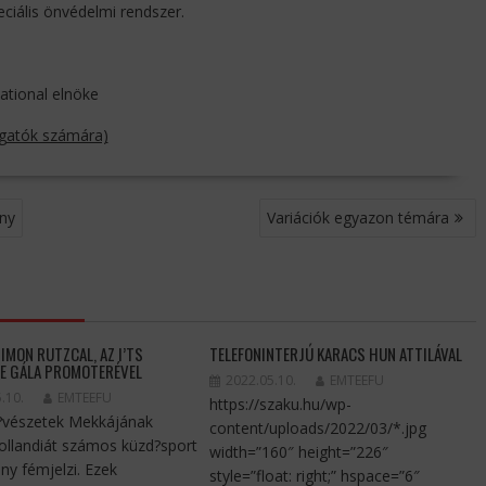
iális önvédelmi rendszer.
ational elnöke
togatók számára)
eny
Variációk egyazon témára
IMON RUTZCAL, AZ I’TS
TELEFONINTERJÚ KARACS HUN ATTILÁVAL
E GÁLA PROMOTERÉVEL
2022.05.10.
EMTEEFU
.10.
EMTEEFU
https://szaku.hu/wp-
?vészetek Mekkájának
content/uploads/2022/03/*.jpg
Hollandiát számos küzd?sport
width=”160″ height=”226″
ny fémjelzi. Ezek
style=”float: right;” hspace=”6″