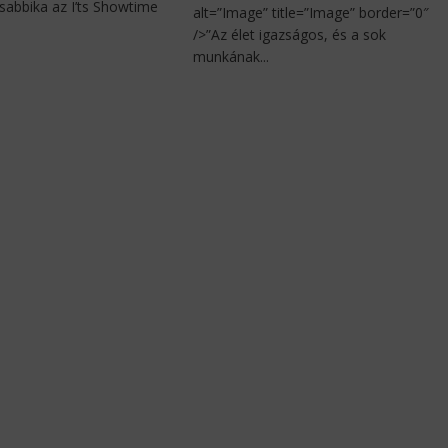
sabbika az I’ts Showtime
alt=”Image” title=”Image” border=”0″
/>”Az élet igazságos, és a sok
munkának...