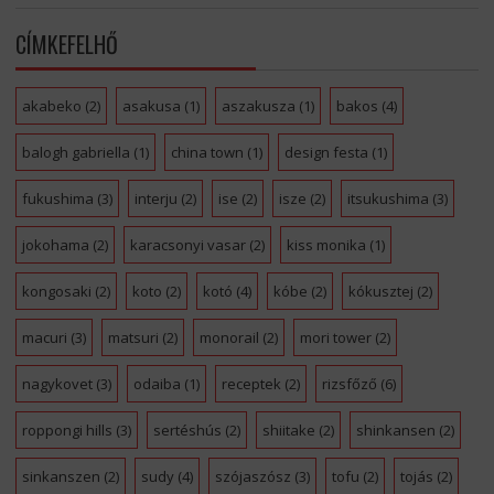
CÍMKEFELHŐ
akabeko
(2)
asakusa
(1)
aszakusza
(1)
bakos
(4)
balogh gabriella
(1)
china town
(1)
design festa
(1)
fukushima
(3)
interju
(2)
ise
(2)
isze
(2)
itsukushima
(3)
jokohama
(2)
karacsonyi vasar
(2)
kiss monika
(1)
kongosaki
(2)
koto
(2)
kotó
(4)
kóbe
(2)
kókusztej
(2)
macuri
(3)
matsuri
(2)
monorail
(2)
mori tower
(2)
nagykovet
(3)
odaiba
(1)
receptek
(2)
rizsfőző
(6)
roppongi hills
(3)
sertéshús
(2)
shiitake
(2)
shinkansen
(2)
sinkanszen
(2)
sudy
(4)
szójaszósz
(3)
tofu
(2)
tojás
(2)