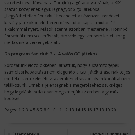
születési neve Kuwahara Torajiró) a gó aranykorának, a XIX.
század közepének egyik legnagyobb gó játékosa.
„Legyõzhetetlen Shusaku” bece­nevét az évenként rendezett
kastély játé­kokon elért eredménye után kapta, mi­u­tán 19
alkalommal nyert. Mások szerint azon­ban mesterénél, Honinbó
Shuwánál nem volt erõsebb, ám vele egyszer sem kellett meg­
mér­kõz­nie a versenyek alatt.
Go program fan club 3 – A valós GO játékos
Sorozatunk elõzõ cikkében láthattuk, hogy a számítógépek
számolási kapacitása nem e­le­gendõ a GO játék állásainak teljes
mértékû kié­r­tékeléséhez; az embernél viszont ilyen kor­láttal nem
találkozunk. Ennek a jelen­ségnek a megértéséhez szükséges,
hogy leg­a­lább vázlatosan megismerjük az emberi agy mû­
ködését.
Pages:
1
2
3
4
5
6
7
8
9
10
11
12
13
14
15
16
17
18
19
20
BEJEGYZÉS
Új termékek a
Hidvégi is ringbe lép