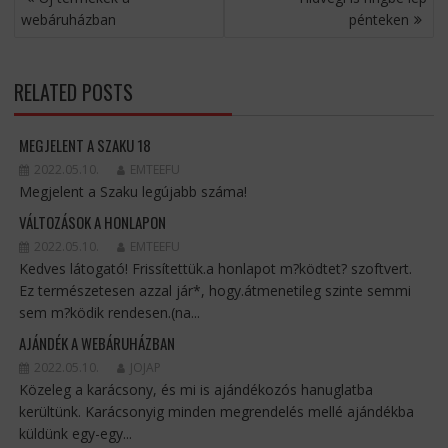
NAVIGÁCIÓ
webáruházban
pénteken
RELATED POSTS
MEGJELENT A SZAKU 18
2022.05.10.
EMTEEFU
Megjelent a Szaku legújabb száma!
VÁLTOZÁSOK A HONLAPON
2022.05.10.
EMTEEFU
Kedves látogató! Frissítettük.a honlapot m?ködtet? szoftvert.
Ez természetesen azzal jár*, hogy.átmenetileg szinte semmi
sem m?ködik rendesen.(na...
AJÁNDÉK A WEBÁRUHÁZBAN
2022.05.10.
JOJAP
Közeleg a karácsony, és mi is ajándékozós hanuglatba
kerültünk. Karácsonyig minden megrendelés mellé ajándékba
küldünk egy-egy...