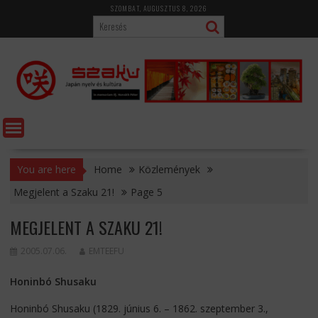
Skip
SZOMBAT, AUGUSZTUS 8, 2026
to
content
You are here
Home
Közlemények
Megjelent a Szaku 21!
Page 5
MEGJELENT A SZAKU 21!
2005.07.06.
EMTEEFU
Honinbó Shusaku
Honinbó Shusaku (1829. június 6. – 1862. szeptember 3.,