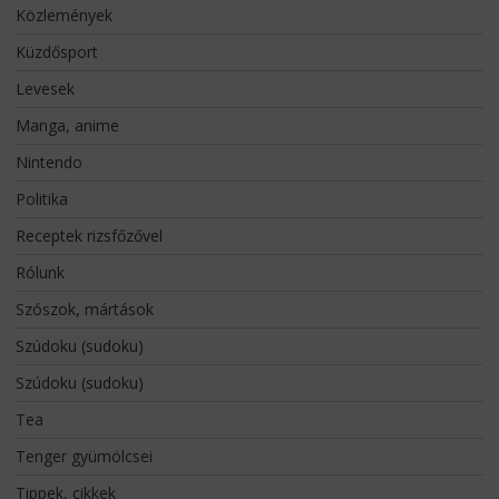
Közlemények
Küzdősport
Levesek
Manga, anime
Nintendo
Politika
Receptek rizsfőzővel
Rólunk
Szószok, mártások
Szúdoku (sudoku)
Szúdoku (sudoku)
Tea
Tenger gyümölcsei
Tippek, cikkek