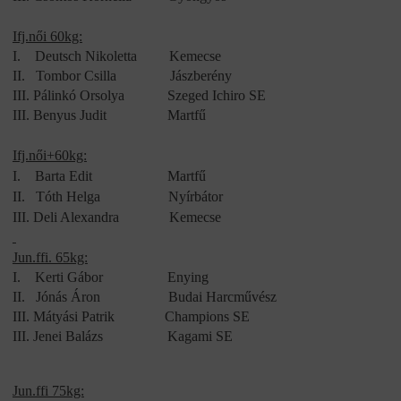
Ifj.női 60kg:
I.
Deutsch Nikoletta
Kemecse
II.
Tombor Csilla
Jászberény
III.
Pálinkó Orsolya
Szeged Ichiro SE
III.
Benyus Judit
Martfű
Ifj.női+60kg:
I.
Barta Edit
Martfű
II.
Tóth Helga
Nyírbátor
III.
Deli Alexandra
Kemecse
Jun.ffi. 65kg:
I.
Kerti Gábor
Enying
II.
Jónás Áron
Budai Harcművész
III.
Mátyási Patrik
Champions SE
III.
Jenei Balázs
Kagami SE
Jun.ffi 75kg: