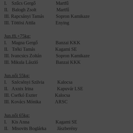
I.
Szűcs Gergő
Martfű
II.
Balogh Zsolt
Martfű
III.
Rapcsányi Tamás
Sopron Kamikaze
III.
Töttösi Attila
Enying
Jun.ffi.+75kg:
I.
Magna Gergő
Banzai KKK
II.
Tréki Tamás
Kagami SE
III.
Ivancsics Zoltán
Sopron Kamikaze
III.
Mikula László
Banzai KKK
Jun.női 55kg:
I.
Szécsényi Szilvia
Kalocsa
II.
Axnix Irina
Kapuvár LSE
III.
Csefkó Eszter
Kalocsa
III.
Kovács Mónika
ARSC
Jun.női 65kg:
I.
Kis Anna
Kagami SE
II.
Misovits Boglárka
Jászberény