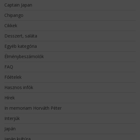
Captain Japan
Chipango
Cikkek
Desszert, saláta
Egyéb kategória
Élménybeszámolók
FAQ
Főételek
Hasznos infók
Hírek
In memoriam Horváth Péter
Interjúk
Japán
Japán kultúra