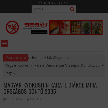
Skip
PÉNTEK, AUGUSZTUS 7, 2026
to
content
You are here
Home
Küzdősport
Magyar Kyokushin Karate Diákolimpia Országos Döntő 2005
Page 2
MAGYAR KYOKUSHIN KARATE DIÁKOLIMPIA
ORSZÁGOS DÖNTŐ 2005
2005.04.25.
EMTEEFU