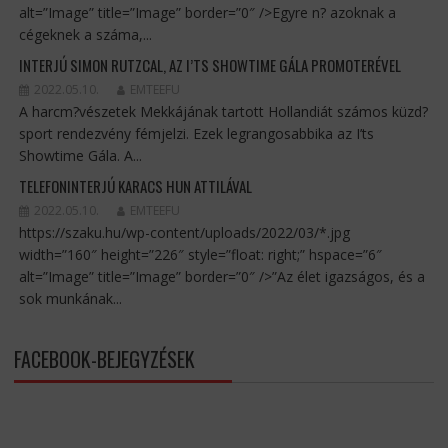
alt=”Image” title=”Image” border=”0″ />Egyre n? azoknak a
cégeknek a száma,...
INTERJÚ SIMON RUTZCAL, AZ I’TS SHOWTIME GÁLA PROMOTERÉVEL
2022.05.10.
EMTEEFU
A harcm?vészetek Mekkájának tartott Hollandiát számos küzd?
sport rendezvény fémjelzi. Ezek legrangosabbika az I’ts
Showtime Gála. A...
TELEFONINTERJÚ KARACS HUN ATTILÁVAL
2022.05.10.
EMTEEFU
https://szaku.hu/wp-content/uploads/2022/03/*.jpg
width=”160″ height=”226″ style=”float: right;” hspace=”6″
alt=”Image” title=”Image” border=”0″ />”Az élet igazságos, és a
sok munkának...
FACEBOOK-BEJEGYZÉSEK