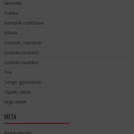
Nintendo
Politika
Receptek rizsfőzővel
Rólunk
Szószok, mártások
Szúdoku (sudoku)
Szúdoku (sudoku)
Tea
Tenger gyümölcsei
Tippek, cikkek
Vega ételek
META
Bejelentkezés