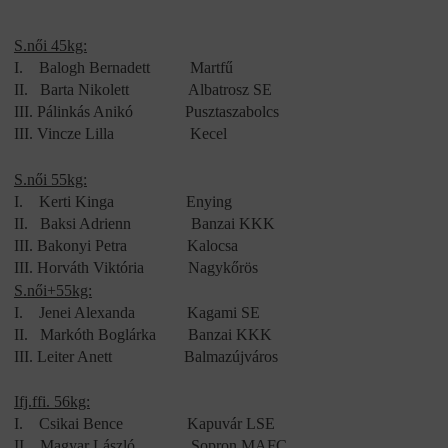
S.női 45kg:
I.
Balogh Bernadett
Martfű
II.
Barta Nikolett
Albatrosz SE
III.
Pálinkás Anikó
Pusztaszabolcs
III.
Vincze Lilla
Kecel
S.női 55kg:
I.
Kerti Kinga
Enying
II.
Baksi Adrienn
Banzai KKK
III.
Bakonyi Petra
Kalocsa
III.
Horváth Viktória
Nagykőrös
S.női+55kg:
I.
Jenei Alexanda
Kagami SE
II.
Markóth Boglárka
Banzai KKK
III.
Leiter Anett
Balmazújváros
Ifj.ffi. 56kg:
I.
Csikai Bence
Kapuvár LSE
II.
Magyar László
Sopron MAFC