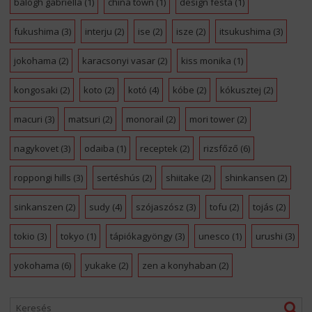
balogh gabriella
(1)
china town
(1)
design festa
(1)
fukushima
(3)
interju
(2)
ise
(2)
isze
(2)
itsukushima
(3)
jokohama
(2)
karacsonyi vasar
(2)
kiss monika
(1)
kongosaki
(2)
koto
(2)
kotó
(4)
kóbe
(2)
kókusztej
(2)
macuri
(3)
matsuri
(2)
monorail
(2)
mori tower
(2)
nagykovet
(3)
odaiba
(1)
receptek
(2)
rizsfőző
(6)
roppongi hills
(3)
sertéshús
(2)
shiitake
(2)
shinkansen
(2)
sinkanszen
(2)
sudy
(4)
szójaszósz
(3)
tofu
(2)
tojás
(2)
tokio
(3)
tokyo
(1)
tápiókagyöngy
(3)
unesco
(1)
urushi
(3)
yokohama
(6)
yukake
(2)
zen a konyhaban
(2)