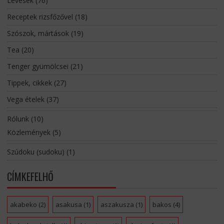
Levesek
(76)
Receptek rizsfőzővel
(18)
Szószok, mártások
(19)
Tea
(20)
Tenger gyümölcsei
(21)
Tippek, cikkek
(27)
Vega ételek
(37)
Rólunk
(10)
Közlemények
(5)
Szúdoku (sudoku)
(1)
CÍMKEFELHŐ
akabeko
(2)
asakusa
(1)
aszakusza
(1)
bakos
(4)