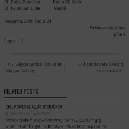
III.
Erdős Bernadett
Ronin SE Győr
III.
Körmöndi Lídia
Martfű
Veszprém, 2005 április 24
Drienyovszki János
főbíró
Pages:
1
2
BEJEGYZÉS
3. Súlycsoportos Kyokushin
37 életet követelő vasúti
NAVIGÁCIÓ
Világbajnokság
katasztrófa
RELATED POSTS
GIRL POWER AZ ÁLLÁSINTERJÚKON
2022.05.10.
EMTEEFU
https://szaku.hu/wp-content/uploads/2022/03/*.jpg
width=”160″ height=”240″ style=”float: left;” hspace=”6″