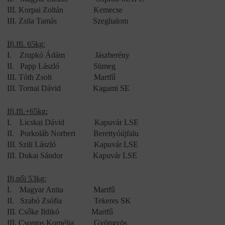
III.
Korpai Zoltán
Kemecse
III.
Zsila Tamás
Szeghalom
Ifj.ffi. 65kg:
I.
Zrupkó Ádám
Jászberény
II.
Papp László
Sümeg
III.
Tóth Zsolt
Martfű
III.
Tornai Dávid
Kagami SE
Ifj.ffi.+65kg:
I.
Licskai Dávid
Kapuvár LSE
II.
Porkoláb Norbert
Berettyóújfalu
III.
Szili László
Kapuvár LSE
III.
Dukai Sándor
Kapuvár LSE
Ifj.női 53kg:
I.
Magyar Anita
Martfű
II.
Szabó Zsófia
Tekeres SK
III.
Csőke Ildikó
Martfű
III.
Csontos Kornélia
Gyöngyös