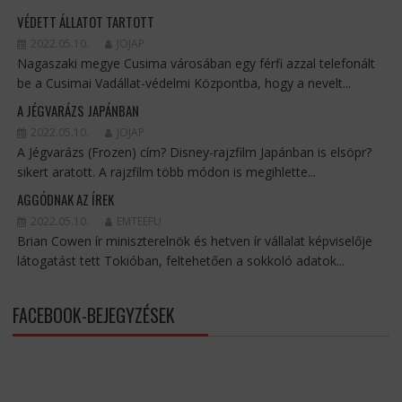
VÉDETT ÁLLATOT TARTOTT
2022.05.10.
JOJAP
Nagaszaki megye Cusima városában egy férfi azzal telefonált
be a Cusimai Vadállat-védelmi Központba, hogy a nevelt...
A JÉGVARÁZS JAPÁNBAN
2022.05.10.
JOJAP
A Jégvarázs (Frozen) cím? Disney-rajzfilm Japánban is elsöpr?
sikert aratott. A rajzfilm több módon is megihlette...
AGGÓDNAK AZ ÍREK
2022.05.10.
EMTEEFU
Brian Cowen ír miniszterelnök és hetven ír vállalat képviselője
látogatást tett Tokióban, feltehetően a sokkoló adatok...
FACEBOOK-BEJEGYZÉSEK