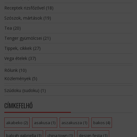
Receptek rizsfőzővel
(18)
Szószok, mártások
(19)
Tea
(20)
Tenger gyümölcsei
(21)
Tippek, cikkek
(27)
Vega ételek
(37)
Rólunk
(10)
Közlemények
(5)
Szúdoku (sudoku)
(1)
CÍMKEFELHŐ
akabeko
(2)
asakusa
(1)
aszakusza
(1)
bakos
(4)
balogh gabriella
(1)
china town
(1)
design festa
(1)