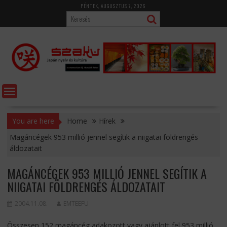
Skip
PÉNTEK, AUGUSZTUS 7, 2026
to
content
You are here
Home
Hírek
Magáncégek 953 millió jennel segítik a niigatai földrengés
áldozatait
MAGÁNCÉGEK 953 MILLIÓ JENNEL SEGÍTIK A
NIIGATAI FÖLDRENGÉS ÁLDOZATAIT
2004.11.08.
EMTEEFU
Összesen 152 magáncég adakozott vagy ajánlott fel 953 millió