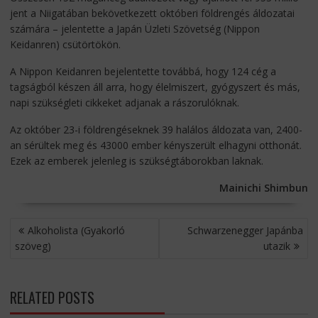
jent a Niigatában bekövetkezett októberi földrengés áldozatai
számára – jelentette a Japán Üzleti Szövetség (Nippon
Keidanren) csütörtökön.
A Nippon Keidanren bejelentette továbbá, hogy 124 cég a
tagságból készen áll arra, hogy élelmiszert, gyógyszert és más,
napi szükségleti cikkeket adjanak a rászorulóknak.
Az október 23-i földrengéseknek 39 halálos áldozata van, 2400-
an sérültek meg és 43000 ember kényszerült elhagyni otthonát.
Ezek az emberek jelenleg is szükségtáborokban laknak.
Mainichi Shimbun
BEJEGYZÉS
Alkoholista (Gyakorló
Schwarzenegger Japánba
NAVIGÁCIÓ
szöveg)
utazik
RELATED POSTS