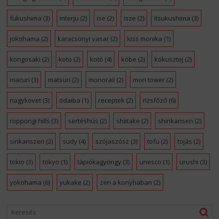
fukushima
(3)
interju
(2)
ise
(2)
isze
(2)
itsukushima
(3)
jokohama
(2)
karacsonyi vasar
(2)
kiss monika
(1)
kongosaki
(2)
koto
(2)
kotó
(4)
kóbe
(2)
kókusztej
(2)
macuri
(3)
matsuri
(2)
monorail
(2)
mori tower
(2)
nagykovet
(3)
odaiba
(1)
receptek
(2)
rizsfőző
(6)
roppongi hills
(3)
sertéshús
(2)
shiitake
(2)
shinkansen
(2)
sinkanszen
(2)
sudy
(4)
szójaszósz
(3)
tofu
(2)
tojás
(2)
tokio
(3)
tokyo
(1)
tápiókagyöngy
(3)
unesco
(1)
urushi
(3)
yokohama
(6)
yukake
(2)
zen a konyhaban
(2)