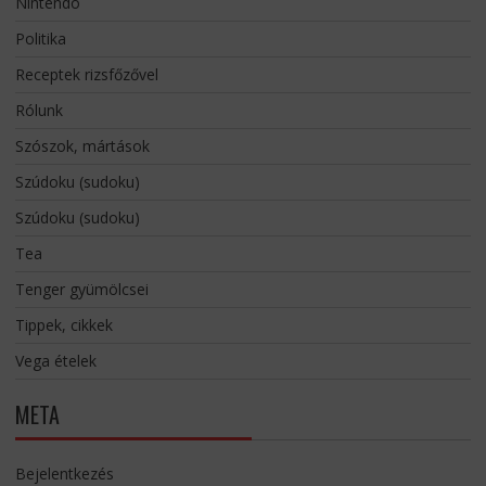
Nintendo
Politika
Receptek rizsfőzővel
Rólunk
Szószok, mártások
Szúdoku (sudoku)
Szúdoku (sudoku)
Tea
Tenger gyümölcsei
Tippek, cikkek
Vega ételek
META
Bejelentkezés