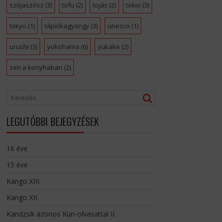
szójaszósz
(3)
tofu
(2)
tojás
(2)
tokio
(3)
tokyo
(1)
tápiókagyöngy
(3)
unesco
(1)
urushi
(3)
yokohama
(6)
yukake
(2)
zen a konyhaban
(2)
LEGUTÓBBI BEJEGYZÉSEK
16 éve
15 éve
Kango XIII.
Kango XII.
Kandzsik azonos Kun-olvasattal II.