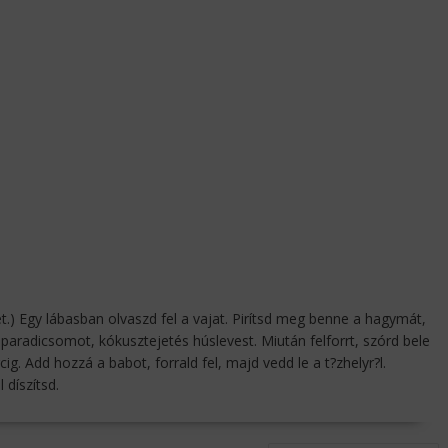
ét.) Egy lábasban olvaszd fel a vajat. Pirítsd meg benne a hagymát,
paradicsomot, kókusztejetés húslevest. Miután felforrt, szórd bele
ig. Add hozzá a babot, forrald fel, majd vedd le a t?zhelyr?l.
díszítsd.