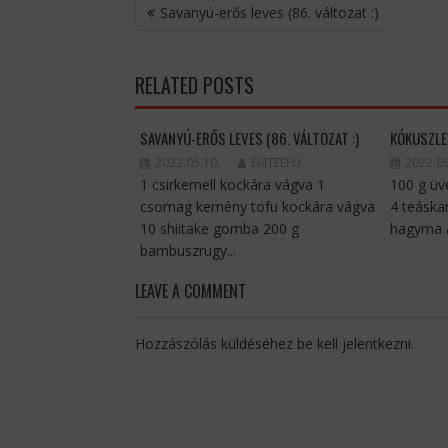
BEJEGYZÉS
Savanyú-erős leves (86. változat :)
NAVIGÁCIÓ
RELATED POSTS
SAVANYÚ-ERŐS LEVES (86. VÁLTOZAT :)
KÓKUSZLE
2022.05.10.
EMTEEFU
2022.05
1 csirkemell kockára vágva 1
100 g üv
csomag kemény tofu kockára vágva
4 teáska
10 shiitake gomba 200 g
hagyma a
bambuszrügy...
LEAVE A COMMENT
Hozzászólás küldéséhez
be kell jelentkezni
.