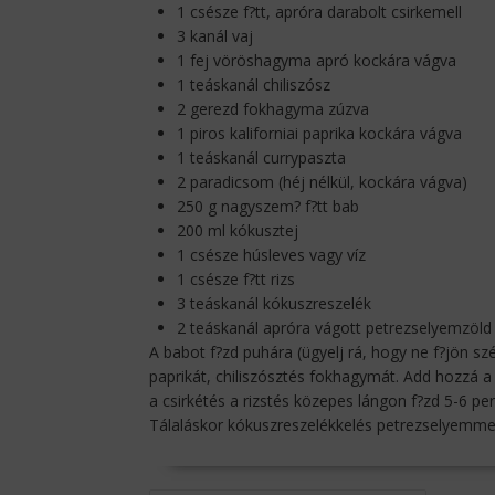
1 csésze f?tt, apróra darabolt csirkemell
3 kanál vaj
1 fej vöröshagyma apró kockára vágva
1 teáskanál chiliszósz
2 gerezd fokhagyma zúzva
1 piros kaliforniai paprika kockára vágva
1 teáskanál currypaszta
2 paradicsom (héj nélkül, kockára vágva)
250 g nagyszem? f?tt bab
200 ml kókusztej
1 csésze húsleves vagy víz
1 csésze f?tt rizs
3 teáskanál kókuszreszelék
2 teáskanál apróra vágott petrezselyemzöld
A babot f?zd puhára (ügyelj rá, hogy ne f?jön sz
paprikát, chiliszósztés fokhagymát. Add hozzá a 
a csirkétés a rizstés közepes lángon f?zd 5-6 perc
Tálaláskor kókuszreszelékkelés petrezselyemmel 