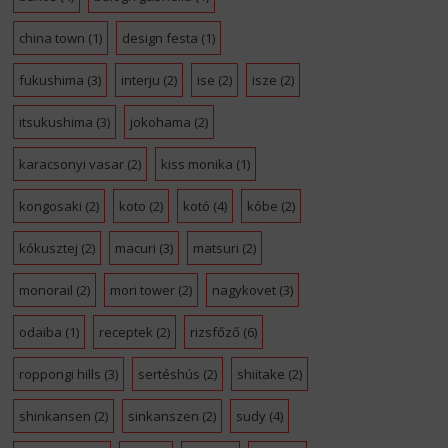
china town
(1)
design festa
(1)
fukushima
(3)
interju
(2)
ise
(2)
isze
(2)
itsukushima
(3)
jokohama
(2)
karacsonyi vasar
(2)
kiss monika
(1)
kongosaki
(2)
koto
(2)
kotó
(4)
kóbe
(2)
kókusztej
(2)
macuri
(3)
matsuri
(2)
monorail
(2)
mori tower
(2)
nagykovet
(3)
odaiba
(1)
receptek
(2)
rizsfőző
(6)
roppongi hills
(3)
sertéshús
(2)
shiitake
(2)
shinkansen
(2)
sinkanszen
(2)
sudy
(4)