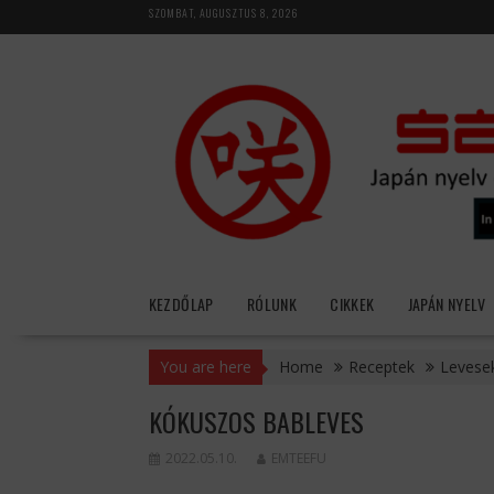
Skip
SZOMBAT, AUGUSZTUS 8, 2026
to
content
KEZDŐLAP
RÓLUNK
CIKKEK
JAPÁN NYELV
You are here
Home
Receptek
Levese
KÓKUSZOS BABLEVES
2022.05.10.
EMTEEFU