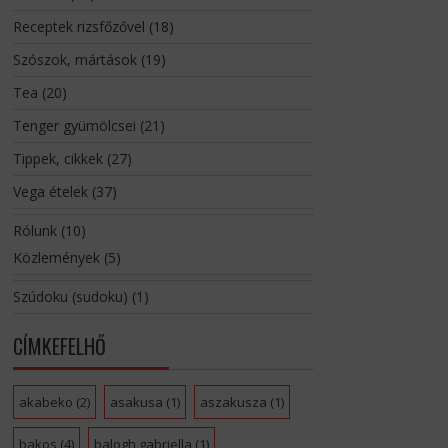
Receptek rizsfőzővel
(18)
Szószok, mártások
(19)
Tea
(20)
Tenger gyümölcsei
(21)
Tippek, cikkek
(27)
Vega ételek
(37)
Rólunk
(10)
Közlemények
(5)
Szúdoku (sudoku)
(1)
CÍMKEFELHŐ
akabeko
(2)
asakusa
(1)
aszakusza
(1)
bakos
(4)
balogh gabriella
(1)