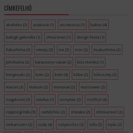
CÍMKEFELHŐ
akabeko
(2)
asakusa
(1)
aszakusza
(1)
bakos
(4)
balogh gabriella
(1)
china town
(1)
design festa
(1)
fukushima
(3)
interju
(2)
ise
(2)
isze
(2)
itsukushima
(3)
jokohama
(2)
karacsonyi vasar
(2)
kiss monika
(1)
kongosaki
(2)
koto
(2)
kotó
(4)
kóbe
(2)
kókusztej
(2)
macuri
(3)
matsuri
(2)
monorail
(2)
mori tower
(2)
nagykovet
(3)
odaiba
(1)
receptek
(2)
rizsfőző
(6)
roppongi hills
(3)
sertéshús
(2)
shiitake
(2)
shinkansen
(2)
sinkanszen
(2)
sudy
(4)
szójaszósz
(3)
tofu
(2)
tojás
(2)