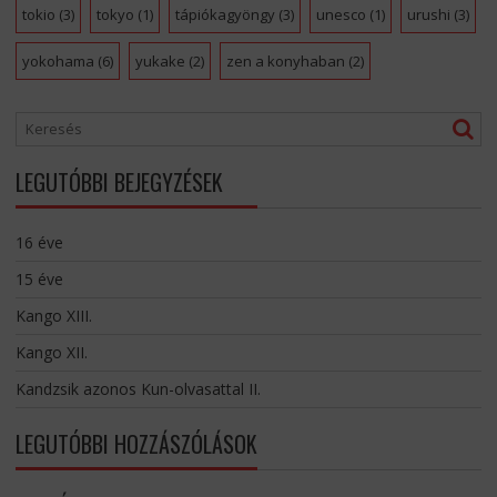
tokio
(3)
tokyo
(1)
tápiókagyöngy
(3)
unesco
(1)
urushi
(3)
yokohama
(6)
yukake
(2)
zen a konyhaban
(2)
LEGUTÓBBI BEJEGYZÉSEK
16 éve
15 éve
Kango XIII.
Kango XII.
Kandzsik azonos Kun-olvasattal II.
LEGUTÓBBI HOZZÁSZÓLÁSOK