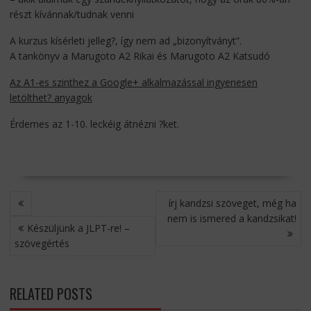
részt kívánnak/tudnak venni
A kurzus kísérleti jelleg?, így nem ad „bizonyítványt”.
A tankönyv a Marugoto A2 Rikai és Marugoto A2 Katsudó
Az A1-es szinthez a Google+ alkalmazással ingyenesen
letölthet? anyagok
Érdemes az 1-10. leckéig átnézni ?ket.
BEJEGYZÉS
írj kandzsi szöveget, még ha
NAVIGÁCIÓ
nem is ismered a kandzsikat!
Készüljünk a JLPT-re! –
szövegértés
RELATED POSTS