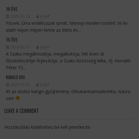
16 ÉVE
2025.02.13.
JOJAP
Főcerk. Úrra emlékszünk ismét. Mennyi minden történt 16 év
alatt! Vajon milyen lenne az élete és...
15 ÉVE
2024.02.15.
JOJAP
A Szaku megálmodója, megalkotója, hét éven át
főszerkesztője-fejlesztője, a Szaku közösség lelke, ifj. Horváth
Péter 15...
KANGO XIII.
2022.06.01.
JOJAP
Itt az utolsó kango-gyűjtemény. Otsukaresamadeshita, Isaura
san!
LEAVE A COMMENT
Hozzászólás küldéséhez
be kell jelentkezni
.