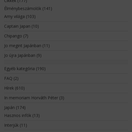
Cikkek
(177)
Élménybeszámolók
(141)
Amy világa
(103)
Captain Japan
(10)
Chipango
(7)
Jo megint Japánban
(11)
Jo újra Japánban
(9)
Egyéb kategória
(190)
FAQ
(2)
Hírek
(610)
In memoriam Horváth Péter
(3)
Japán
(174)
Hasznos infók
(13)
Interjúk
(11)