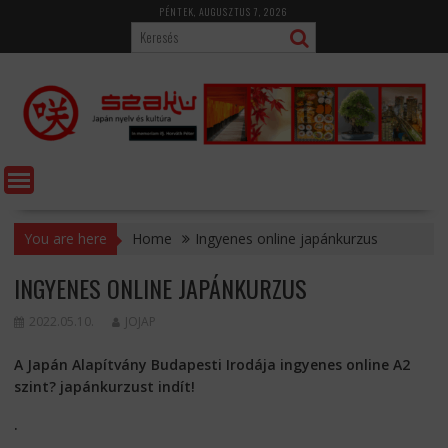
Skip
PÉNTEK, AUGUSZTUS 7, 2026
to
content
You are here
Home
Ingyenes online japánkurzus
INGYENES ONLINE JAPÁNKURZUS
2022.05.10.
JOJAP
A Japán Alapítvány Budapesti Irodája ingyenes online A2
szint? japánkurzust indít!
.