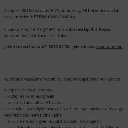
A képzés
2015. március 9-t?l július 5-ig, 18 héten keresztül
tart, minden HÉTF?N 18:00-20:00-ig.
A kurzus max. 18 f?s (2*9f?), a jelentkezési lapok
érkezési
sorrend
jében kerülnek be a diákok.
Jelentkezési határid?: 2015.02.28., jelentkezés
ezen a linken
Az oktató Murakami Yoshifumi, a Japán Alapítvány munkatársa
A képzésen részt vehetnek:
– közép-és kelet-európaiak
– akik már tanulták az A1 szintet
– akiknek a lakóhelyén nincs a közelben japán nyelvoktatás vagy
valamiért oda nem tudnak járni
– akik ismerik és ingyen tudják használni a Google+-t
– akik aláírnak egy szándéknyilatkozatot, hogy az órák 80%-án