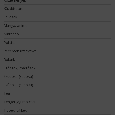
Közlemények
Küzdősport
Levesek
Manga, anime
Nintendo
Politika
Receptek rizsfőzővel
Rólunk
Szószok, mártások
Szúdoku (sudoku)
Szúdoku (sudoku)
Tea
Tenger gyümölcsei
Tippek, cikkek